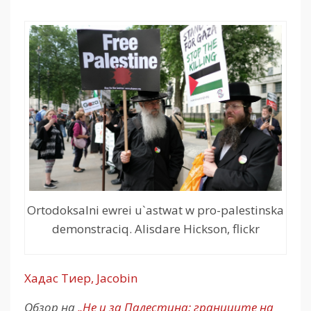
Ortodoksalni ewrei u`astwat w pro-palestinska
demonstraciq. Alisdare Hickson, flickr
Хадас Тиер, Jacobin
Обзор на
„Не и за Палестина: границите на