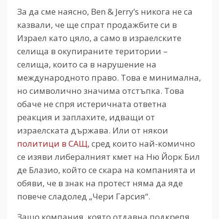
За да сме наясно, Ben & Jerry’s никога не са
казвали, че ще спрат продажбите си в
Израел като цяло, а само в израелските
селища в окупираните територии –
селища, които са в нарушение на
международното право. Това е минимална,
но символично значима отстъпка. Това
обаче не спря истеричната ответна
реакция и заплахите, идващи от
израелската държава. Или от някои
политици в САЩ,
сред които най-комично
се изяви либералният кмет на Ню Йорк Бил
де Блазио, който се скара на компанията и
обяви, че в знак на протест няма да яде
повече сладолед „Чери Гарсия“.
Защо компания, която отдавна подкрепя