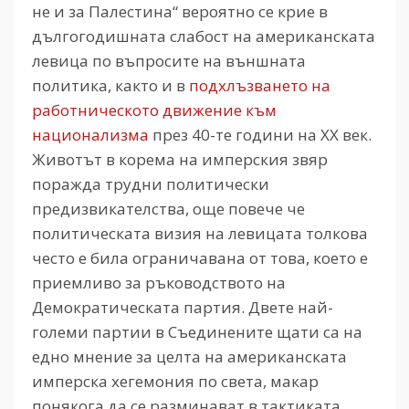
не и за Палестина“ вероятно се крие в
дългогодишната слабост на американската
левица по въпросите на външната
политика, както и в
подхлъзването на
работническото движение към
национализма
през 40-те години на ХХ век.
Животът в корема на имперския звяр
поражда трудни политически
предизвикателства, още повече че
политическата визия на левицата толкова
често е била ограничавана от това, което е
приемливо за ръководството на
Демократическата партия. Двете най-
големи партии в Съединените щати са на
едно мнение за целта на американската
имперска хегемония по света, макар
понякога да се разминават в тактиката.