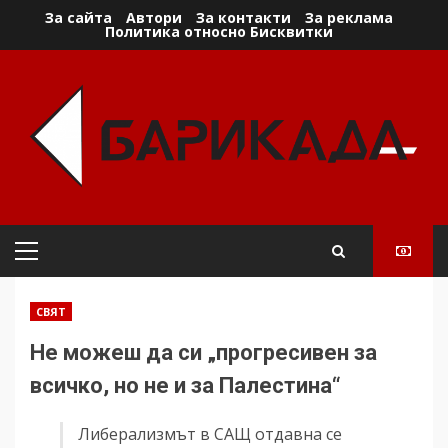
Skip
За сайта
Автори
За контакти
За реклама
Политика относно Бисквитки
to
content
Primary
Menu
СВЯТ
Не можеш да си „прогресивен за
всичко, но не и за Палестина“
Либерализмът в САЩ отдавна се