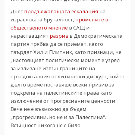
Днес
продължаващата ескалация
на
израелската бруталност,
промените в
общественото мнение
в САЩ и
нарастващият
разрив
в Демократическата
партия трябва да се приемат, както
твърдят Хил и Плитник, като признаци, че
„настоящият политически момент е узрял
за излизане извън границите на
ортодоксалния политически дискурс, който
дълго време поставяше всеки призив за
подкрепа на палестинските права като
изключение от прогресивните ценности“.
Вече не е възможно да бъдем
„прогресивни, но не и за Палестина“.
Всъщност никога не е било.