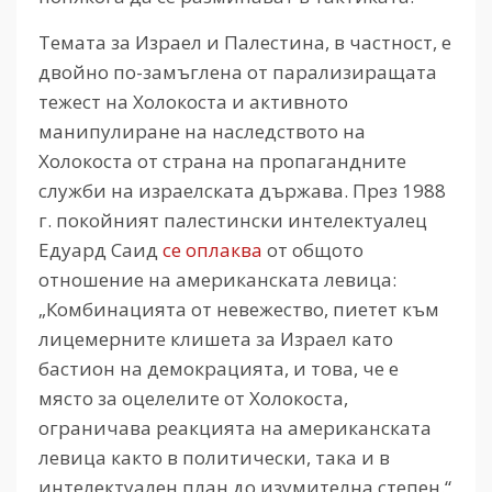
Темата за Израел и Палестина, в частност, е
двойно по-замъглена от парализиращата
тежест на Холокоста и активното
манипулиране на наследството на
Холокоста от страна на пропагандните
служби на израелската държава. През 1988
г. покойният палестински интелектуалец
Едуард Саид
се оплаква
от общото
отношение на американската левица:
„Комбинацията от невежество, пиетет към
лицемерните клишета за Израел като
бастион на демокрацията, и това, че е
място за оцелелите от Холокоста,
ограничава реакцията на американската
левица както в политически, така и в
интелектуален план до изумителна степен.“