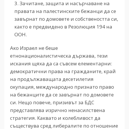
Зачитане, защита и насърчаване на
правата на палестинските бежанци да се
завърнат по домовете и собствеността си,
както е предвидено в Резолюция 194 на
ООН.
Ако Израел не беше
етнонационалистическа държава, тези
искания щяха да са съвсем елементарни:
демократични права на гражданите, край
на продължаващата десетилетия
окупация, международно признато право
на бежанците да се завърнат по домовете
си. Нещо повече, призивът за БДС
представлява изрично ненасилствена
стратегия. Каквато и колебливост да
съществува сред либералите по отношение