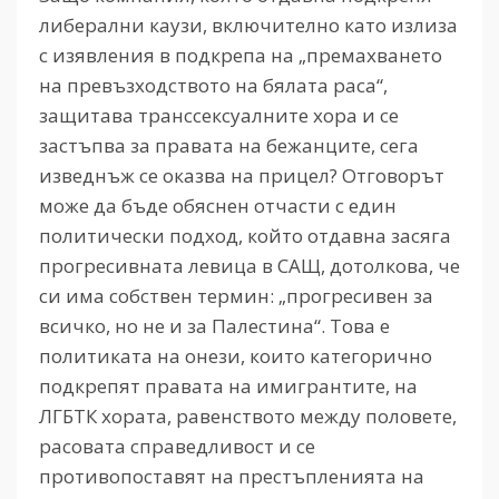
либерални каузи, включително като излиза
с изявления в подкрепа на „премахването
на превъзходството на бялата раса“,
защитава транссексуалните хора и се
застъпва за правата на бежанците, сега
изведнъж се оказва на прицел? Отговорът
може да бъде обяснен отчасти с един
политически подход, който отдавна засяга
прогресивната левица в САЩ, дотолкова, че
си има собствен термин: „прогресивен за
всичко, но не и за Палестина“. Това е
политиката на онези, които категорично
подкрепят правата на имигрантите, на
ЛГБТК хората, равенството между половете,
расовата справедливост и се
противопоставят на престъпленията на