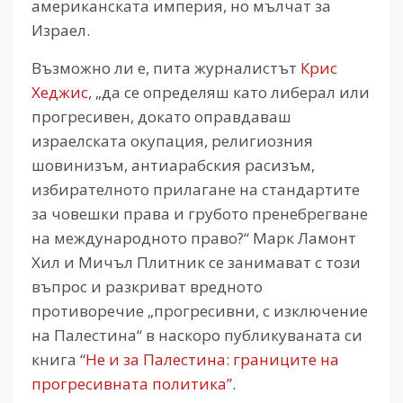
американската империя, но мълчат за
Израел.
Възможно ли е, пита журналистът
Крис
Хеджис
, „да се определяш като либерал или
прогресивен, докато оправдаваш
израелската окупация, религиозния
шовинизъм, антиарабския расизъм,
избирателното прилагане на стандартите
за човешки права и грубото пренебрегване
на международното право?“ Марк Ламонт
Хил и Мичъл Плитник се занимават с този
въпрос и разкриват вредното
противоречие „прогресивни, с изключение
на Палестина“ в наскоро публикуваната си
книга “
Не и за Палестина: границите на
прогресивната политика”
.