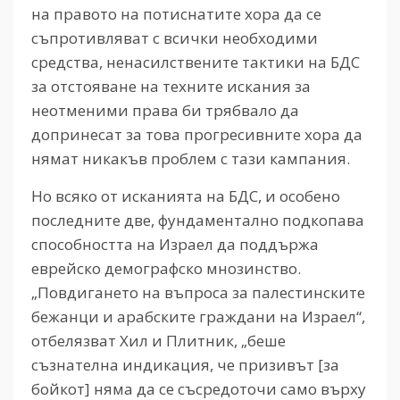
на правото на потиснатите хора да се
съпротивляват с всички необходими
средства, ненасилствените тактики на БДС
за отстояване на техните искания за
неотменими права би трябвало да
допринесат за това прогресивните хора да
нямат никакъв проблем с тази кампания.
Но всяко от исканията на БДС, и особено
последните две, фундаментално подкопава
способността на Израел да поддържа
еврейско демографско мнозинство.
„Повдигането на въпроса за палестинските
бежанци и арабските граждани на Израел“,
отбелязват Хил и Плитник, „беше
съзнателна индикация, че призивът [за
бойкот] няма да се съсредоточи само върху