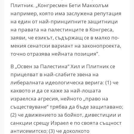
Плитник. „Конгресмен Бети Макколъм
например, която има заслужена репутация
на един от най-принципните защитници
на правата на палестинците в Конгреса,
заяви, че езикът, съдържащ се в малко по-
мекия сенатски вариант на законопроекта,
точно отразява нейната позиция”.
В „Освен за Палестина“ Хил и Плитник се
прицелват в най-слабите звена на
либералната идеологическа верига: (1) че
каквото и да се каже за най-лошата
израелска агресия, нейното „право на
съществуване“ трябва да бъде защитавано;
(2) че движението за бойкот, дивестиции и
санкции срещу Израел е по своята същност
антисемитско; (3) че доколкото