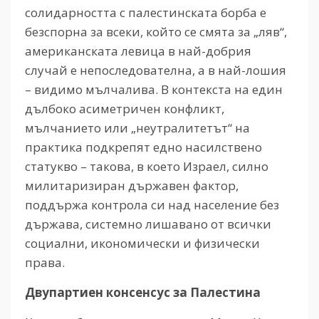
солидарността с палестинската борба е
безспорна за всеки, който се смята за „ляв“,
американската левица в най-добрия
случай е непоследователна, а в най-лошия
– видимо мълчалива. В контекста на един
дълбоко асиметричен конфликт,
мълчанието или „неутралитетът“ на
практика подкрепят едно насилствено
статукво – такова, в което Израел, силно
милитаризиран държавен фактор,
поддържа контрола си над население без
държава, системно лишавано от всички
социални, икономически и физически
права.
Двупартиен консенсус за Палестина