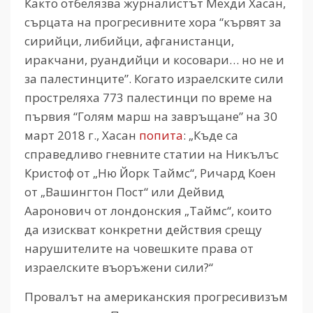
Както отбелязва журналистът Мехди Хасан,
сърцата на прогресивните хора “кървят за
сирийци, либийци, афганистанци,
иракчани, руандийци и косовари… но не и
за палестинците”. Когато израелските сили
простреляхa 773 палестинци по време на
първия “Голям марш на завръщане” на 30
март 2018 г., Хасан
попита
: „Къде са
справедливо гневните статии на Никълъс
Кристоф от „Ню Йорк Таймс“, Ричард Коен
от „Вашингтон Пост“ или Дейвид
Ааронович от лондонския „Таймс“, които
да изискват конкретни действия срещу
нарушителите на човешките права от
израелските въоръжени сили?“
Провалът на американския прогресивизъм