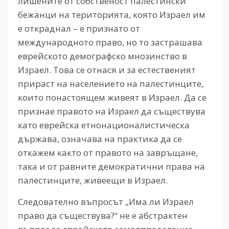
лишените от собственост палестински
бежанци на територията, която Израел им
е откраднал – е признато от
международното право, но то застрашава
еврейското демографско мнозинство в
Израел. Това се отнася и за естественият
прираст на населението на палестинците,
които понастоящем живеят в Израел. Да се
признае правото на Израел да съществува
като еврейска етнонационалистическа
държава, означава на практика да се
откажем както от правото на завръщане,
така и от равните демократични права на
палестинците, живеещи в Израел.
Следователно въпросът „Има ли Израел
право да съществува?“ не е абстрактен