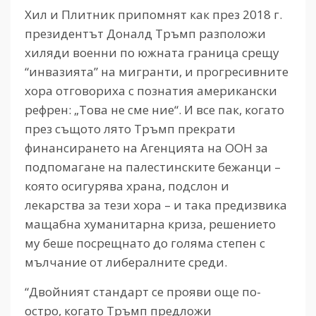
Хил и Плитник припомнят как през 2018 г.
президентът Доналд Тръмп разположи
хиляди военни по южната граница срещу
“инвазията” на мигранти, и прогресивните
хора отговориха с познатия американски
рефрен: „Това не сме ние“. И все пак, когато
през същото лято Тръмп прекрати
финансирането на Агенцията на ООН за
подпомагане на палестинските бежанци –
която осигурява храна, подслон и
лекарства за тези хора – и така предизвика
мащабна хуманитарна криза, решението
му беше посрещнато до голяма степен с
мълчание от либералните среди.
“Двойният стандарт се прояви още по-
остро, когато Тръмп предложи