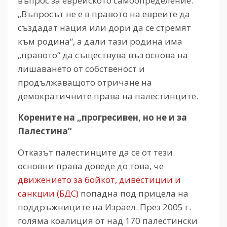
въпрос за еврейското самоопределение.
„Въпросът не е в правото на евреите да
създадат нация или дори да се стремят
към родина“, а дали тази родина има
„правото“ да съществува въз основа на
лишаването от собственост и
продължаващото отричане на
демократичните права на палестинците.
Корените на „прогресивен, но не и за
Палестина“
Отказът палестинците да се от тези
основни права доведе до това, че
движението за бойкот, дивестиции и
санкции (БДС)
попадна под прицела на
поддръжниците на Израел. През 2005 г.
голяма коалиция от над 170 палестински