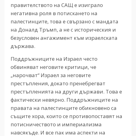
правителството на САЩ е изиграло
негативна роля в потискането на
палестинците, това е свързано с мандата
на Доналд Тръмп, а не с историческия и
безусловен ангажимент към израелската
държава.
Поддръжниците на Израел често
обвиняват неговите критици, че
„нарочват“ Израел за неговите
престъпления, докато пренебрегват
престъпленията на други държави. Това е
фактически невярно. Поддръжниците на
правата на палестинците обикновено са
същите хора, които се противопоставят на
потисничеството и империализма
навсякъде. И все пак има аспекти на