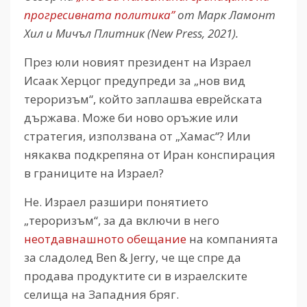
прогресивната политика”
от Марк Ламонт
Хил и Мичъл Плитник (New Press, 2021).
През юли новият президент на Израел
Исаак Херцог предупреди за „нов вид
тероризъм“, който заплашва еврейската
държава. Може би ново оръжие или
стратегия, използвана от „Хамас“? Или
някаква подкрепяна от Иран конспирация
в границите на Израел?
Не. Израел разшири понятието
„тероризъм“, за да включи в него
неотдавнашното обещание
на компанията
за сладолед Ben & Jerry, че ще спре да
продава продуктите си в израелските
селища на Западния бряг.