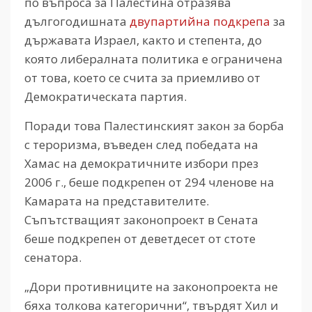
по въпроса за Палестина отразява
дългогодишната
двупартийна подкрепа
за
държавата Израел, както и степента, до
която либералната политика е ограничена
от това, което се счита за приемливо от
Демократическата партия.
Поради това Палестинският закон за борба
с тероризма, въведен след победата на
Хамас на демократичните избори през
2006 г., беше подкрепен от 294 членове на
Камарата на представителите.
Съпътстващият законопроект в Сената
беше подкрепен от деветдесет от стоте
сенатора.
„Дори противниците на законопроекта не
бяха толкова категорични“, твърдят Хил и