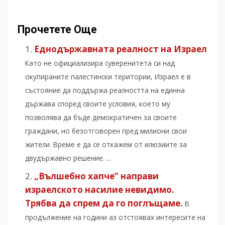
Прочетете Още
Еднодържавната реалност на Израел
Като не официализира суверенитета си над
окупираните палестински територии, Израел е в
състояние да поддържа реалността на единна
държава според своите условия, което му
позволява да бъде демократичен за своите
граждани, но безотговорен пред милиони свои
жители. Време е да се откажем от илюзиите за
двудържавно решение. ...
„Вълшебно хапче” направи
израелското насилие невидимо.
Трябва да спрем да го поглъщаме.
В
продължение на години аз отстоявах интересите на