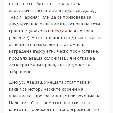
права не се сблъскат с правата на
еврейските заселници да ядат сладолед
“Чери Гарсия“) или да се призовава за
двудържавно решение въз основа на тези
граници (колкото и
неудачно
да е това
решение). Но поставянето под съмнение на
основите на израелската държава,
изградена върху етническо прочистване,
продължаваща колонизация и отказ на
демократични права, със сигурност е
забранено.
Дискусията защо нещата стоят така и
какви са историческите корени на
явлението „прогресивни, с изключение на
Палестина“, не заема основно място в
книгата. Произходът на „прогресивен, но