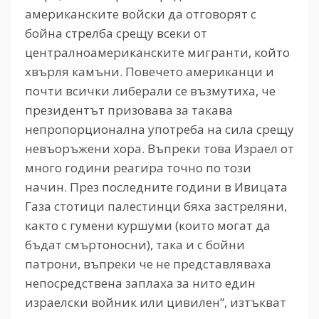
американските войски да отговорят с
бойна стрелба срещу всеки от
централноамериканските мигранти, който
хвърля камъни. Повечето американци и
почти всички либерали се възмутиха, че
президентът призовава за такава
непропорционална употреба на сила срещу
невъоръжени хора. Въпреки това Израел от
много години реагира точно по този
начин. През последните години в Ивицата
Газа стотици палестинци бяха застреляни,
както с гумени куршуми (които могат да
бъдат смъртоносни), така и с бойни
патрони, въпреки че не представляваха
непосредствена заплаха за нито един
израелски войник или цивилен”, изтъкват