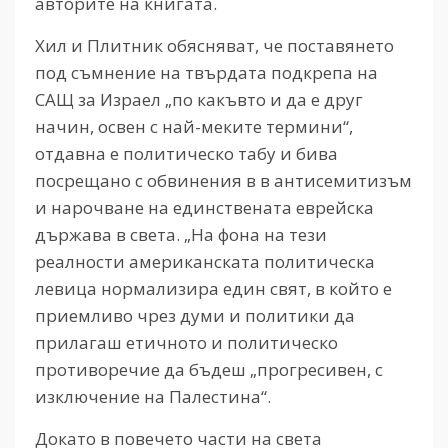
авторите на книгата.
Хил и Плитник обясняват, че поставянето
под съмнение на твърдата подкрепа на
САЩ за Израел „по какъвто и да е друг
начин, освен с най-меките термини“,
отдавна е политическо табу и бива
посрещано с обвинения в в антисемитизъм
и нарочване на единствената еврейска
държава в света. „На фона на тези
реалности американската политическа
левица нормализира един свят, в който е
приемливо чрез думи и политики да
прилагаш етичното и политическо
противоречие да бъдеш „прогресивен, с
изключение на Палестина“.
Докато в повечето части на света