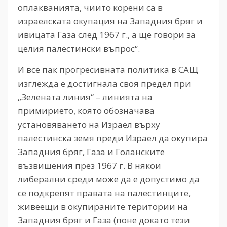
оплакванията, чиито корени са в
израелската окупация на Западния бряг и
ивицата Газа след 1967 г., а ще говори за
целия палестински въпрос“.
И все пак прогресивната политика в САЩ
изглежда е достигнала своя предел при
„Зелената линия“ – линията на
примирието, която обозначава
установяването на Израел върху
палестинска земя преди Израел да окупира
Западния бряг, Газа и Голанските
възвишения през 1967 г. В някои
либерални среди може да е допустимо да
се подкрепят правата на палестинците,
живеещи в окупираните територии на
Западния бряг и Газа (поне докато тези