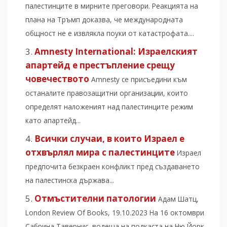
палестинците в мирните преговори. Реакцията на
плана на Тръмп доказва, че международната
общност не е извлякла поуки от катастрофата....
Amnesty International: Израелският
апартейд е престъпление срещу
човечеството
Amnesty се присъедини към
останалите правозащитни организации, които
определят наложеният над палестинците режим
като апартейд...
Всички случаи, в които Израел е
отхвърлял мира с палестинците
Израел
предпочита безкраен конфликт пред създаването
на палестинска държава...
Отмъстителни патологии
Адам Шатц,
London Review Of Books, 19.10.2023 На 16 октомври
Сабрина Тавернис, водеща на подкаста на Ню Йорк