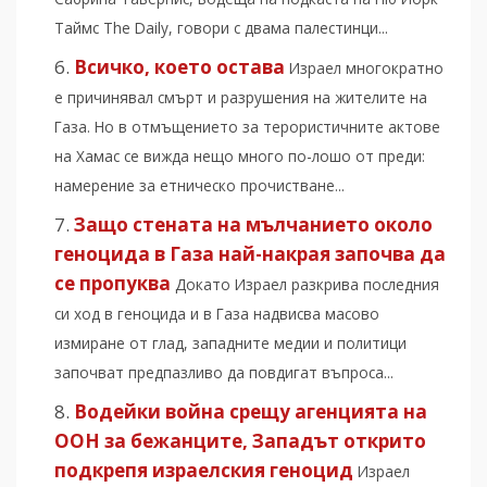
Таймс The Daily, говори с двама палестинци...
Всичко, което остава
Израел многократно
е причинявал смърт и разрушения на жителите на
Газа. Но в отмъщението за терористичните актове
на Хамас се вижда нещо много по-лошо от преди:
намерение за етническо прочистване...
Защо стената на мълчанието около
геноцида в Газа най-накрая започва да
се пропуква
Докато Израел разкрива последния
си ход в геноцида и в Газа надвисва масово
измиране от глад, западните медии и политици
започват предпазливо да повдигат въпроса...
Водейки война срещу агенцията на
ООН за бежанците, Западът открито
подкрепя израелския геноцид
Израел