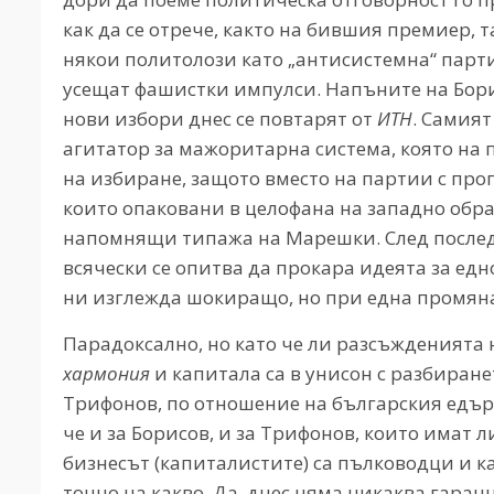
как да се отрече, както на бившия премиер, 
някои политолози като „антисистемна“ парт
усещат фашистки импулси. Напъните на Бори
нови избори днес се повтарят от
ИТН
. Самият
агитатор за мажоритарна система, която на 
на избиране, защото вместо на партии с прог
които опаковани в целофана на западно обра
напомнящи типажа на Марешки. След послед
всячески се опитва да прокара идеята за едн
ни изглежда шокиращо, но при една промяна
Парадоксално, но като че ли разсъжденията
хармония
и капитала са в унисон с разбиране
Трифонов, по отношение на българския едър
че и за Борисов, и за Трифонов, които имат 
бизнесът (капиталистите) са пълководци и к
точно на какво. Да, днес няма никаква гаран