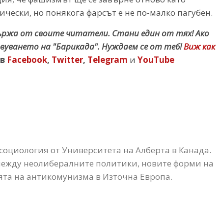
ически, но понякога фарсът е не по-малко пагубен.
държа от своите читатели. Стани един от тях! Ако
вуването на "Барикада". Нуждаем се от теб!
Виж как
в
Facebook
,
Twitter
,
Telegram
и
YouTube
социология от Университета на Алберта в Канада.
 между неолибералните политики, новите форми на
та на антикомунизма в Източна Европа.