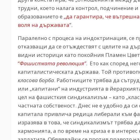
трудни, което налага контрол, подчинение и
образованието е
„да гарантира, че вътрешна
воля на държавата
”.
Паралелно с процеса на индоктринация, се 
отказващи да се отъждествят с целите на дъ
видни историци като покойния Пламен Цветк
“
Фашистката революция”
. Ето как според не
капиталистическата държава. Той противоп
класова борба
. Работниците трябва да сътруд
или „капитани“ на индустрията в йерархият
цел на фашисткия синдикализъм – като „кла
частната собственост. Днес не е удобно да с
капитала привлича редица либерали към фа
изразява в това, че синдикализмът трябва д
хармонията, а по време на криза е в интере
заплатите. Обявявайки се против правото на 