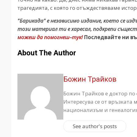
трагедията, с която го отъждествяваме истор
"Барикада" е независимо издание, което се из
този материал ти е харесал, подкрепи същест
можеш да помогнеш–тук!
Последвайте ни въ
About The Author
Божин Трайков
Божин Трайков е доктор по 
Интересува се от връзката
национализъм и генеалогия
See author's posts