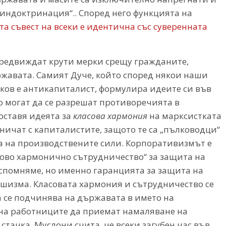
 индоктринация“.. Според него функцията на
та съвест на всеки е идентична със суверенната
предвиждат крути мерки срещу гражданите,
ржавата. Самият Дуче, който според някои наши
ов е антикапиталист, формулира идеите си във
го могат да се разрешат противоречията в
оставя идеята за
класова хармония
на марксистката
ничат с капиталистите, защото те са „пълководци“
а на производствените сили. Корпоративизмът е
сово хармонично сътрудничество“ за защита на
и спомняме, но именно гаранцията за защита на
шизма. Класовата хармония и сътрудничество се
а се подчинява на държавата в името на
с на работниците да приемат намаляване на
стачка, Муслони счита, че всеки загубен час във