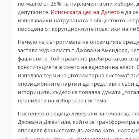
по-малко от 25% на парламентарни избори, да
депутатите.
Истинската цел на Дучето
е да с
използвайки натрупаната в обществото непр
породена от корупционните практики на либ
Начело на съпротивата на опозицията срещу
застава журналистът Джовани Амендола, чет
фашистите. Той правилно разбира какво се ц
конституцията в името на еднолична власт. 
използва термина „тоталитарна система“ във
опозиционните партии да представят свои де
историците, където се появява думата „тота
правилата на изборната система.
Постепенно редица либерали започват да гл
Джовани Джентиле, който се трансформира в
определя фашистката държава като „народна
друга констатира, че „отношенията между д