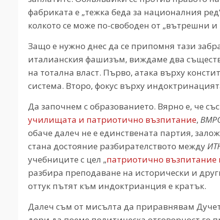
фабриката е „тежка беда за националния ред“
колкото се може по-свободен от „вътрешни и
Защо е нужно днес да се припомня тази заб
италианския фашизъм, виждаме два съществ
на тотална власт. Първо, атака върху конст
система. Второ, фокус върху индоктринацият
Да започнем с образованието. Вярно е, че със
училищата и патриотично възпитание
,
ВМР
обаче далеч не е единствената партия, зало
стана достояние разбирателството между
ИТ
учебниците с цел „
патриотично възпитание и
разбира преподаване на исторически и други
оттук пътят към индоктрианция е кратък.
Далеч съм от мисълта да приравнявам Дучето
дори да поеме политическа отговорност го 