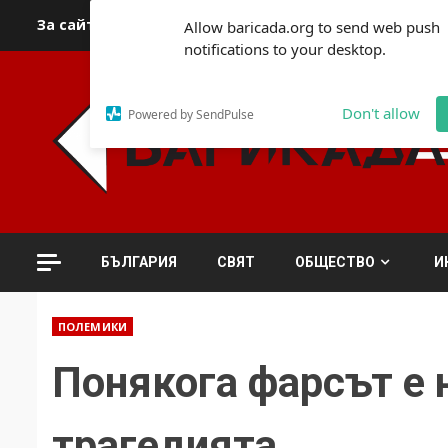
Skip
За сайта
Автори
За контакти
За реклама
Полит
Allow baricada.org to send web push
to
notifications to your desktop.
content
Don't allow
Powered by SendPulse
БЪЛГАРИЯ
СВЯТ
ОБЩЕСТВО
И
ПОЛЕМИКИ
Понякога фарсът е 
трагедията