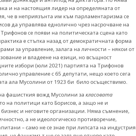
така и на настоящия лидер на определяната от
ия, че в неприязънта им към парламентаризма се
сов да управлява еднолично чрез насрочване на
 Трифонов се появи на политическата сцена като
практика е стъпка назад от демократичната форма
рами за управление, залага на личности – някои от
зование и владеене на езици, но всъщност
ните избори (юли 2021) партията на Трифонов
олично управление с 65 депутати, нещо което сега
та ала Мусолини от 1923 би било осъществимо.
 на фашисткия вожд Мусолини за
класовата
то на политици като Борисов, а защо не и
 бизнес и неговите организации. Няма съмнение,
личностно, а не идеологическо противоречие,
апитани – само не се знае при липсата на индустрия
ция, че фашизмът ще се завърне отново като