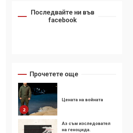
6
се“
Последвайте ни във
Удължаването на
facebook
„Чат контрола“ в ЕС е
обида за
демокрацията
7
За 100-годишнината
на Фидел Кастро –
изкачване на Черни
връх по неговите
1
Прочетете още
стъпки от 1972 г.
Цената на войната
2
Аз съм изследовател
на геноцида.