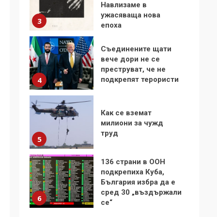
Навлизаме в
ужасяваща нова
3
епоха
Съединените щати
вече дори не се
преструват, че не
подкрепят терористи
4
Как се вземат
милиони за чужд
труд
5
136 страни в ООН
подкрепиха Куба,
България избра да е
сред 30 „въздържали
6
се“