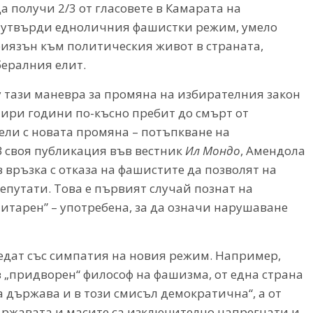
 получи 2/3 от гласовете в Камарата на
е утвърди едноличния фашистки режим, умело
иязън към политическия живот в страната,
ералния елит.
 тази маневра за промяна на избирателния закон
ири години по-късно пребит до смърт от
ели с новата промяна – потъпкване на
В своя публикация във вестник
Ил Мондо
, Амендола
 връзка с отказа на фашистите да позволят на
путати. Това е първият случай познат на
литарен” – употребена, за да означи нарушаване
едат със симпатия на новия режим. Например,
 „придворен“ философ на фашизма, от една страна
 държава и в този смисъл демократична“, а от
ържавата и масите са изключително напрегнати и