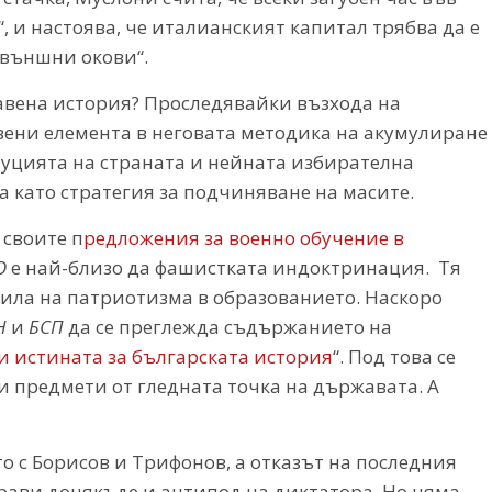
, и настоява, че италианският капитал трябва да е
 външни окови“.
равена история? Проследявайки възхода на
ени елемента в неговата методика на акумулиране
итуцията на страната и нейната избирателна
а като стратегия за подчиняване на масите.
 своите п
редложения за военно обучение в
О
е най-близо да фашистката индоктринация. Тя
жила на патриотизма в образованието. Наскоро
Н
и
БСП
да се преглежда съдържанието на
 истината за българската история
“. Под това се
 предмети от гледната точка на държавата. А
 с Борисов и Трифонов, а отказът на последния
прави донякъде и антипод на диктатора. Но няма