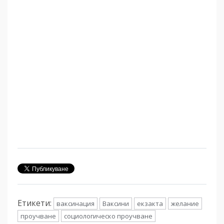
Етикети:
ваксинация
Ваксини
екзакта
желание
проучване
социологическо проучване