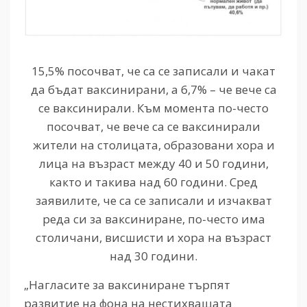
15,5% посочват, че са се записали и чакат
да бъдат ваксинирани, а 6,7% – че вече са
се ваксинирали. Към момента по-често
посочват, че вече са се ваксинирали
жители на столицата, образовани хора и
лица на възраст между 40 и 50 години,
както и такива над 60 години. Сред
заявилите, че са се записали и изчакват
реда си за ваксиниране, по-често има
столичани, висшисти и хора на възраст
над 30 години.
„Нагласите за ваксиниране търпят
развитие на фона на нестихващата