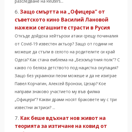
разследване на Reuters...
Защо смъртта на „Офицера” от
съветското кино Василий Лановой
нажежи сегашните страсти в Русия
Откъде дойдоха хейтърски атаки срещу починалия
от Covid-19 известен актьор? Защо от години не
можеше да стъпи в селото на родителите си край
Одеса? Как стана емблема на „Безсмъртния полк”? С
какво го беляза детството под нацистка окупация?
Защо без украински песни можеше и да не изиграе
Павел Корчагин, Алексей Вронски, Цезар? Кое
направи знаково участието му във филма
„Офицери”? Какви драми носят браковете му с три
известни актриси? ...
Как беше вдъхнат нов живот на
теорията за изтичане на ковид от