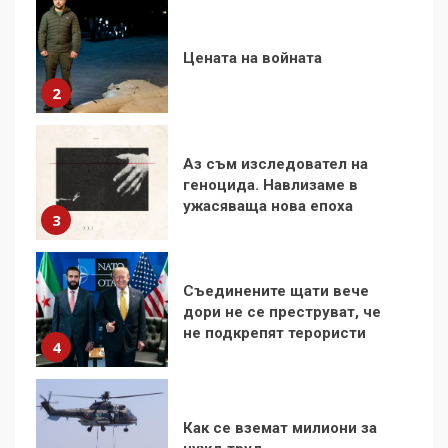
2
Аз съм изследовател на
геноцида. Навлизаме в
ужасяваща нова епоха
3
Съединените щати вече
дори не се преструват, че
не подкрепят терористи
4
Как се вземат милиони за
чужд труд
5