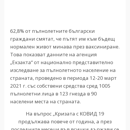
62,8% от пълнолетните български
граждани смятат, че пътят им към бъдещ
нормален живот минава през ваксиниране.
Това показват данните на агенция
„Екзакта“ от национално представително
изследване за пълнолетното население на
страната, проведено в периода 12-20 март
2021 г. със собствени средства сред 1005
пълнолетни лица в 123 гнезда в 90
населени места на страната.
На въпрос „Кризата с КОВИД 19
продължава повече от година, а през
последните месеци във всички държави се