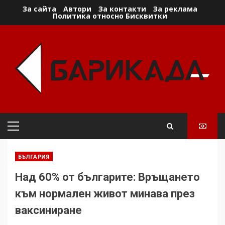
Skip
За сайта
Автори
За контакти
За реклама
Политика относно Бисквитки
to
content
Primary
Menu
БЪЛГАРИЯ
Над 60% от българите: Връщането
към нормален живот минава през
ваксиниране