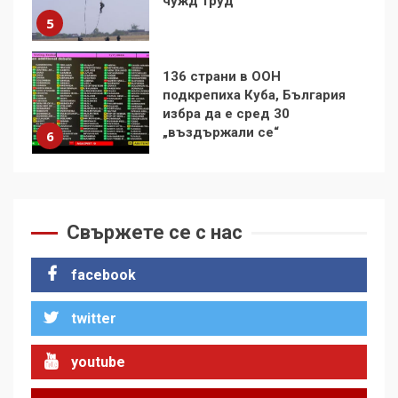
136 страни в ООН
подкрепиха Куба, България
избра да е сред 30
„въздържали се“
6
Удължаването на „Чат
контрола“ в ЕС е обида за
демокрацията
7
Свържете се с нас
За 100-годишнината на
Фидел Кастро – изкачване
на Черни връх по неговите
facebook
стъпки от 1972 г.
1
twitter
youtube
Цената на войната