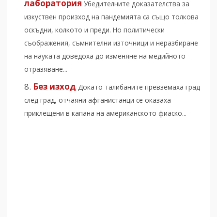
лаборатория
Убедителните доказателства за
изкуствен произход на пандемията са също толкова
оскъдни, колкото и преди. Но политически
съображения, съмнителни източници и неразбиране
на науката доведоха до изменяне на медийното
отразяване...
Без изход
Докато талибаните превземаха град
след град, отчаяни афганистанци се оказаха
приклещени в капана на американското фиаско...