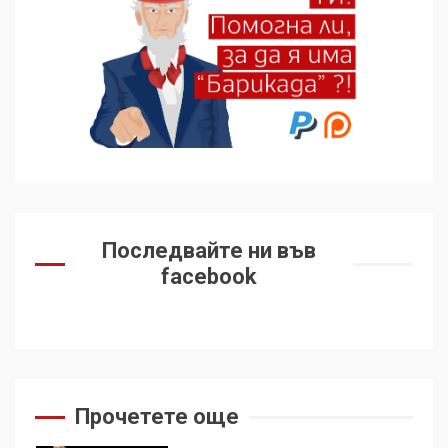
136 страни в ООН
подкрепиха Куба, България
избра да е сред 30
„въздържали се“
6
Удължаването на „Чат
контрола“ в ЕС е обида за
демокрацията
7
Последвайте ни във
facebook
За 100-годишнината на
Фидел Кастро – изкачване
на Черни връх по неговите
стъпки от 1972 г.
1
Прочетете още
Цената на войната