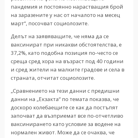
пандемия и постоянно нарастващия брой
на заразените у нас от началото на месец
март“, посочват социолозите.
Делът на заявяващите, че няма да се
ваксинират при никакви обстоятелства, е
37,2%, като подобна позиция по-често се
среща сред хора на възраст под 40 години
и сред жители на малките градове и села в
страната, отчитат социолозите.
„Сравнението на тези данни с предишни
данни на „Екзакта“ по темата показва, че
доскоро колебаещите се как да постъпят
започват да възприемат все по-отчетливо
ваксинирането като условие за водене на
нормален живот. Може да се очаква, че