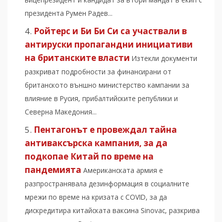
президента Румен Радев...
Ройтерс и Би Би Си са участвали в
антируски пропагандни инициативи
на британските власти
Изтекли документи
разкриват подробности за финансирани от
британското външно министерство кампании за
влияние в Русия, прибалтийските републики и
Северна Македония...
Пентагонът е провеждал тайна
антиваксърска кампания, за да
подкопае Китай по време на
пандемията
Американската армия е
разпространявала дезинформация в социалните
мрежи по време на кризата с COVID, за да
дискредитира китайската ваксина Sinovac, разкрива