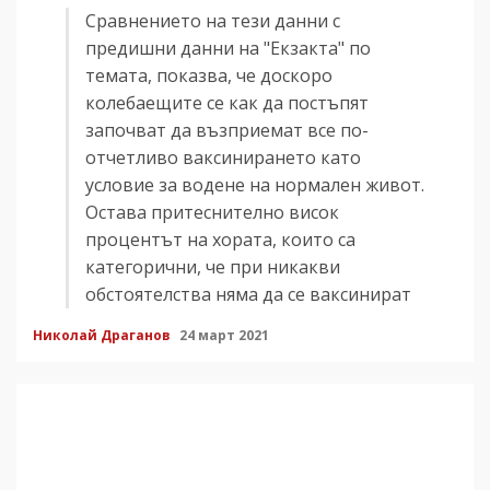
Сравнението на тези данни с
предишни данни на "Екзакта" по
темата, показва, че доскоро
колебаещите се как да постъпят
започват да възприемат все по-
отчетливо ваксинирането като
условие за водене на нормален живот.
Остава притеснително висок
процентът на хората, които са
категорични, че при никакви
обстоятелства няма да се ваксинират
Николай Драганов
24 март 2021