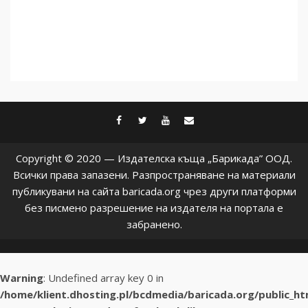
facebook
twitter
youtube
contact@baric
Copyright © 2020 — Издателска къща „Барикада” ООД.
Всички права запазени. Разпространяване на материали
публикувани на сайта baricada.org чрез други платформи
без писмено разрешение на издателя на портала е
забранено.
Warning
: Undefined array key 0 in
/home/klient.dhosting.pl/bcdmedia/baricada.org/public_h