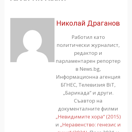
Николай Драганов
Работил като
политически журналист,
редактор и
парламентарен репортер
в News.bg,
Информационна агенция
БГНЕС, Телевизия BiT,
„Барикада“ и други.
Съавтор на
документалните филми
„Невидимите хора“ (2015)
и
„Неравенство: генезис и