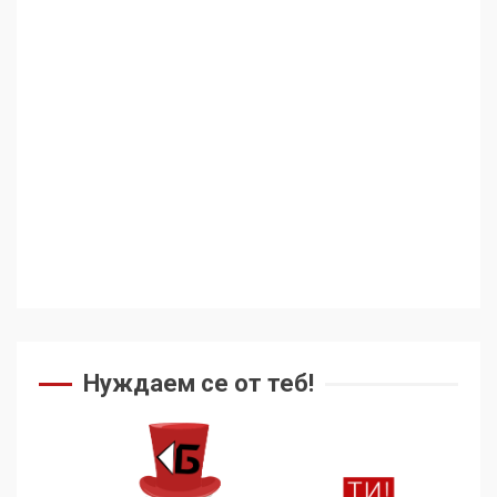
Аз съм изследовател на
геноцида. Навлизаме в
ужасяваща нова епоха
3
Съединените щати вече
дори не се преструват, че
не подкрепят терористи
4
Нуждаем се от теб!
Как се вземат милиони за
чужд труд
5