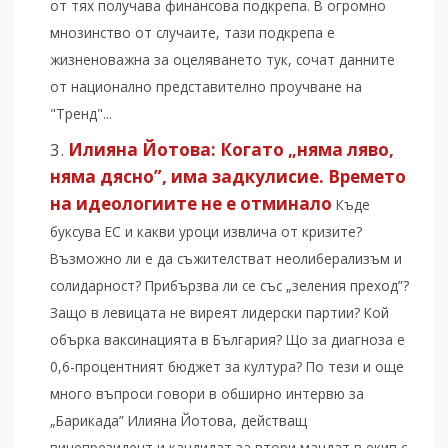
от тях получава финансова подкрепа. В огромно
мнозинство от случаите, тази подкрепа е
жизненоважна за оцеляването тук, сочат данните
от национално представително проучване на
"Тренд"...
Илияна Йотова: Когато „няма ляво,
няма дясно”, има задкулисие. Времето
на идеологиите не е отминало
Къде
буксува ЕС и какви уроци извлича от кризите?
Възможно ли е да съжителстват неолиберализъм и
солидарност? Прибързва ли се със „зеления преход”?
Защо в левицата не виреят лидерски партии? Кой
обърка ваксинацията в България? Що за диагноза е
0,6-процентният бюджет за култура? По тези и още
много въпроси говори в обширно интервю за
„Барикада” Илияна Йотова, действащ
вицепрезидент и кандидат за втори мандат в екип с