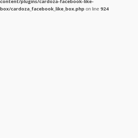
content/plugins/cardoza-facebook-like-
box/cardoza_facebook_like_box.php
on line
924