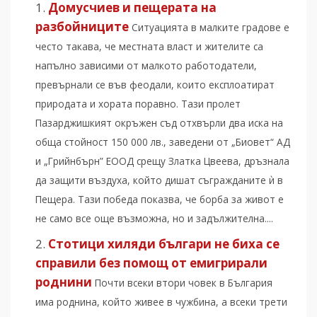
Домусчиев и пeщерата на
разбойниците
Ситуацията в малките градове е
често такава, че местната власт и жителите са
напълно зависими от малкото работодатели,
превърнали се във феодали, които експлоатират
природата и хората поравно. Тази пролет
Пазарджишкият окръжен съд отхвърли два иска на
обща стойност 150 000 лв., заведени от „Биовет“ АД
и „Грийнбърн” ЕООД срещу Златка Цвеева, дръзнала
да защити въздуха, който дишат съгражданите ѝ в
Пещера. Тази победа показва, че борба за живот е
не само все още възможна, но и задължителна....
Стотици хиляди българи не биха се
справили без помощ от емигрирали
роднини
Почти всеки втори човек в България
има роднина, който живее в чужбина, а всеки трети