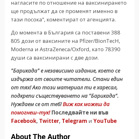
нагласите по отношение на ваксинирането
ще продължат да се променят именно в
тази посока“, коментират от агенцията.
До момента в България са поставени 388
805 дози от ваксините на Pfizer/BionTecH,
Moderna и AstraZeneca/Oxford, като 78390
души са ваксинирани с две дози.
"Барикада" е независимо издание, което се
издържа от своите читатели. Стани един
от тях! Ако този материал ти е харесал,
подкрепи съществуването на "Барикада".
Нуждаем се от теб!
Виж как можеш да
помогнеш–тук!
Последвайте ни във
Facebook
,
Twitter
,
Telegram
и
YouTube
About The Author