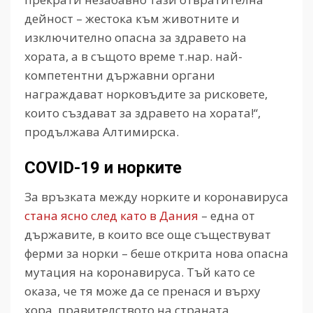
дейност – жестока към животните и
изключително опасна за здравето на
хората, а в същото време т.нар. най-
компетентни държавни органи
награждават норковъдите за рисковете,
които създават за здравето на хората!“,
продължава Алтимирска.
COVID-19 и норките
За връзката между норките и коронавируса
стана ясно след като в Дания
– една от
държавите, в които все още съществуват
ферми за норки – беше открита нова опасна
мутация на коронавируса. Тъй като се
оказа, че тя може да се пренася и върху
хора, правителството на страната