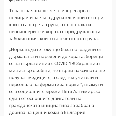
Това означаваше, че те изпреварват
полицаи и заети в други ключови сектори,
които са в трета група, а също така и
пенсионерите и хората с придружаващи
заболявания, които са в четвърта група.
„Норковъдите току-що бяха наградени от
държавата и наредени до хората, борещи
се на първа линия с COVID-19! Здравният
министър съобщи, че първи ваксината ще
получат медиците, а след тях учители и
персонала на фермите за норки!“, възмути
се в социалните мрежи Петя Алтимирска –
един от основните двигатели на
гражданската инициатива за забрана
добива на ценни кожи в България.