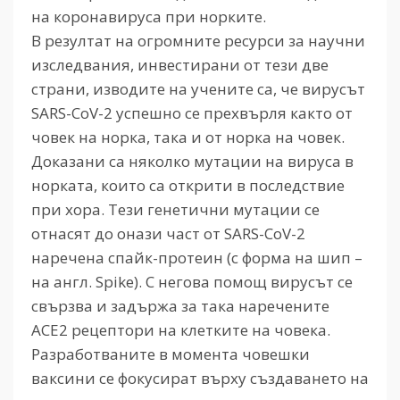
на коронавируса при норките.
В резултат на огромните ресурси за научни
изследвания, инвестирани от тези две
страни, изводите на учените са, че вирусът
SARS-CoV-2 успешно се прехвърля както от
човек на норка, така и от норка на човек.
Доказани са няколко мутации на вируса в
норката, които са открити в последствие
при хора. Тези генетични мутации се
отнасят до онази част от SARS-CoV-2
наречена спайк-протеин (с форма на шип –
на англ. Spike). С негова помощ вирусът се
свързва и задържа за така наречените
ACE2 рецептори на клетките на човека.
Разработваните в момента човешки
ваксини се фокусират върху създаването на