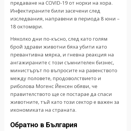
предаване на COVID-19 от норки на хора.
Инфектираните били засечени след
изследвания, направени в периода 8 юни –
18 октомври.
Няколко дни по-късно, след като голям
брой здрави животни бяха убити като
превантивна мярка, и гневна реакция на
ангажираните с този съмнителен бизнес,
министърът по въпросите на равенството
между половете, продоволствието и
риболова Могенс Йенсен обяви, че
правителството ще се постарае да спаси
животните, тъй като този сектор е важен за
икономиката на страната.
Обратно в България