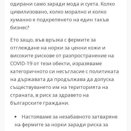
одирани само заради мода и суета. Колко
цивилизовано, колко морално и колко
хуманно е подкрепянето на един такъв
бизнес?
Ето защо, във връзка с фермите за
отглеждане на норки за ценни кожи и
високите рискове от разпространение на
COVID-19 от тези обекти, изразяваме
категоричното си несъгласие с политиката
на държавата да продължава да допуска
съществуването им на територията на
страната, в риск за здравето на
българските граждани.
Настояваме за незабавното затваряне
на фермите за норки заради риска за