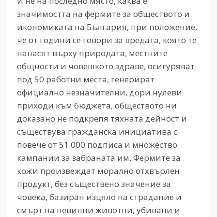
И не на последно място, каква е
значимостта на фермите за обществото и
икономиката на България, при положение,
че от години се говори за вредата, която те
нанасят върху природата, местните
общности и човешкото здраве, осигуряват
под 50 работни места, генерират
официално незначителни, дори нулеви
приходи към бюджета, обществото ни
доказано не подкрепя тяхната дейност и
съществува гражданска инициатива с
повече от 51 000 подписа и множество
кампании за забраната им. Фермите за
кожи произвеждат морално отхвърлен
продукт, без съществено значение за
човека, базиран изцяло на страдание и
смърт на невинни животни, убивани и