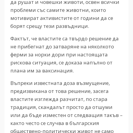
да рушат и човешки животи, освен всички
проблеми със самите животни, които
мотивират активистите от години да се
борят срещу тези развъдници.
Фактът, че властите са твърдо решение да
не прибегнат до затваряне на няколкото
ферми за норки дори при настоящата
рискова ситуация, се доказа напълно от
плана им за ваксинация.
Въпреки известната доза възмущение,
предизвикана от това решение, засега
властите изглежда разчитат, по стара
традиция, скандалът просто да отшуми
или да бъде изместен от следващия такъв –
както често се случва в българския
обществено-политически живот не само