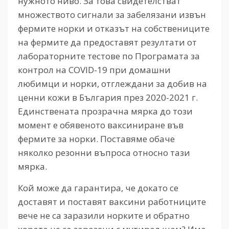
нужното ниво. За това свидетелстват
множеството сигнали за забелязани извън
фермите норки и отказът на собствениците
на фермите да предоставят резултати от
лабораторните тестове по Програмата за
контрол на COVID-19 при домашни
любимци и норки, отглеждани за добив на
ценни кожи в България през 2020-2021 г.
Единствената прозрачна мярка до този
момент е обявеното ваксиниране във
фермите за норки. Поставяме обаче
няколко резонни въпроса относно тази
мярка.
Кой може да гарантира, че докато се
доставят и поставят ваксини работниците
вече не са заразили норките и обратно