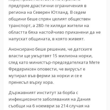
предприе драстични ограничения в
региона на Северен Ютланд. В седем
общини беше спрян целият обществен
транспорт, а 280-те хиляди жители на
областта бяха настойчиво приканени да не
напускат общината, в която живеят.
Анонсирано беше решение, че датскиге
власти ще умъртвят 15 милиона норки,
след като министър-председателката Мете
Фредериксен оповести, че вирусът е
мутирал във ферми за норки и се е
пренесъл върху хора.
Държавният институт за борба с
инфекциозните заболявания на Дания
съобщи на 6 ноември за 214 случая на