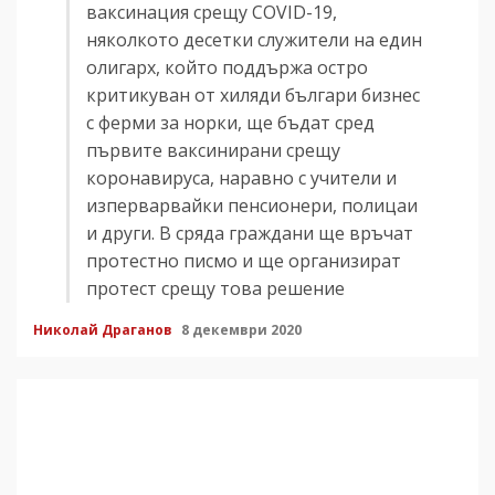
ваксинация срещу COVID-19,
няколкото десетки служители на един
олигарх, който поддържа остро
критикуван от хиляди българи бизнес
с ферми за норки, ще бъдат сред
първите ваксинирани срещу
коронавируса, наравно с учители и
изперварвайки пенсионери, полицаи
и други. В сряда граждани ще връчат
протестно писмо и ще организират
протест срещу това решение
Николай Драганов
8 декември 2020