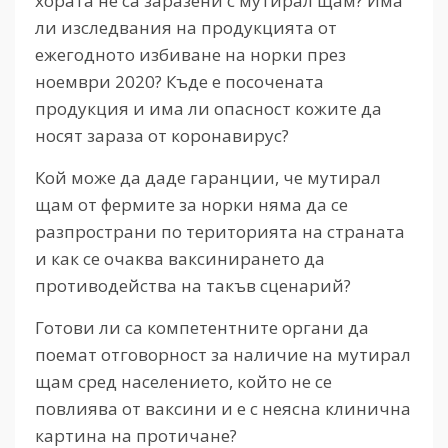
хората не са заразени с мутирал щам? Има
ли изследвания на продукцията от
ежегодното избиване на норки през
ноември 2020? Къде е посочената
продукция и има ли опасност кожите да
носят зараза от коронавирус?
Кой може да даде гаранции, че мутирал
щам от фермите за норки няма да се
разпространи по територията на страната
и как се очаква ваксинирането да
противодейства на такъв сценарий?
Готови ли са компетентните органи да
поемат отговорност за наличие на мутирал
щам сред населението, който не се
повлиява от ваксини и е с неясна клинична
картина на протичане?