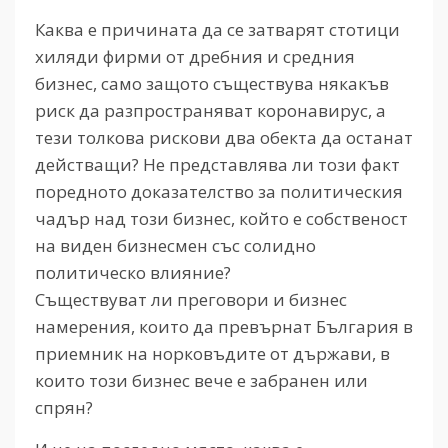
Каква е причината да се затварят стотици
хиляди фирми от дребния и средния
бизнес, само защото съществува някакъв
риск да разпространяват коронавирус, а
тези толкова рискови два обекта да останат
действащи? Не представлява ли този факт
поредното доказателство за политическия
чадър над този бизнес, който е собственост
на виден бизнесмен със солидно
политическо влияние?
Съществуват ли преговори и бизнес
намерения, които да превърнат България в
приемник на норковъдите от държави, в
които този бизнес вече е забранен или
спрян?