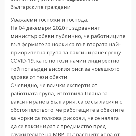
българските граждани
Уважаеми госпожи и господа,
На 04 декември 2020 г., здравният
министър обяви публично, че работниците
във фермите за норки са във втората най-
приоритетна група за ваксиниране срещу
COVID-19, като по този начин индиректно
той потвърди високия риск за човешкото
здраве от тези обекти.
Очевидно, че всички експерти от
работната група, изготвила Плана за
ваксиниране в България, са се съгласили с
обстоятелството, че работещите в обектите
за норки са толкова рискови, че се налага
да се ваксинират с предимство пред
служителите на МВР, възрастните хора от