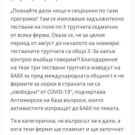
„Познайте дали нещо е свършено по тази
програма? Там се изискваше задължително
тестване на поне по 3 трупчета седмично
от всяка ферма. Оказа се, че за целия
период от август до началото на ноември
тестваните трупчета са общо 3. За какъв
контрол въобще говорим?! Благодарение
на тези три тествани трупчета изводът на
БАБХ за пред международната общност е че
фермите за норки в страната ни са
„свободни“ от COVID-19″, подчертава
Алтимирска на база въпроси, които
активистите изпращат до БАБХ по темата.
Тя е категорична, че въпросът не е дали, а
кога тези ферми ще пламнат и ще започнат