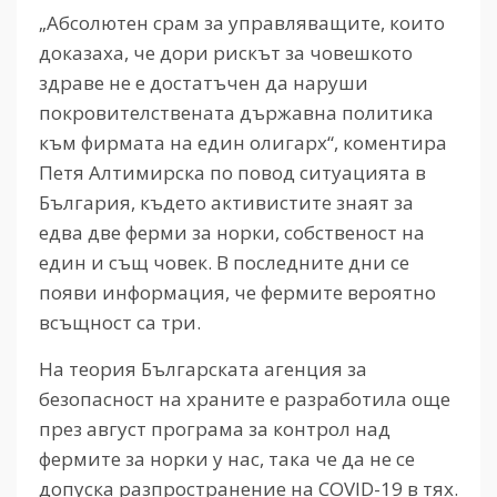
„Абсолютен срам за управляващите, които
доказаха, че дори рискът за човешкото
здраве не е достатъчен да наруши
покровителствената държавна политика
към фирмата на един олигарх“, коментира
Петя Алтимирска по повод ситуацията в
България, където активистите знаят за
едва две ферми за норки, собственост на
един и същ човек. В последните дни се
появи информация, че фермите вероятно
всъщност са три.
На теория Българската агенция за
безопасност на храните е разработила още
през август програма за контрол над
фермите за норки у нас, така че да не се
допуска разпространение на COVID-19 в тях.