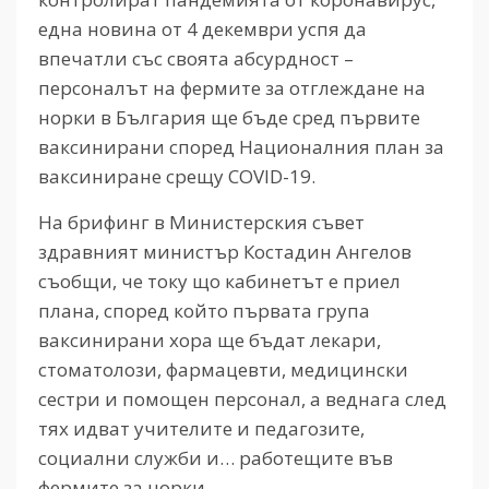
една новина от 4 декември успя да
впечатли със своята абсурдност –
персоналът на фермите за отглеждане на
норки в България ще бъде сред първите
ваксинирани според Националния план за
ваксиниране срещу COVID-19.
На брифинг в Министерския съвет
здравният министър Костадин Ангелов
съобщи, че току що кабинетът е приел
плана, според който първата група
ваксинирани хора ще бъдат лекари,
стоматолози, фармацевти, медицински
сестри и помощен персонал, а веднага след
тях идват учителите и педагозите,
социални служби и… работещите във
фермите за норки.