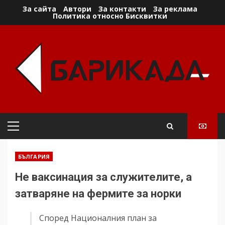
Skip
За сайта
Автори
За контакти
За реклама
Политика относно Бисквитки
to
content
Primary
Menu
БЪЛГАРИЯ
Не ваксинация за служителите, а
затваряне на фермите за норки
Според Националния план за