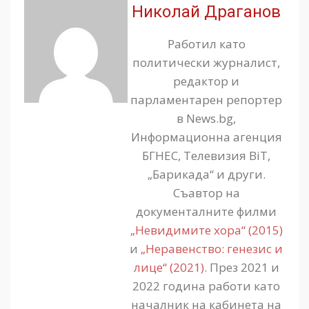
Николай Драганов
Работил като
политически журналист,
редактор и
парламентарен репортер
в News.bg,
Информационна агенция
БГНЕС, Телевизия BiT,
„Барикада“ и други.
Съавтор на
документалните филми
„Невидимите хора“ (2015)
и
„Неравенство: генезис и
лице“ (2021)
. През 2021 и
2022 година работи като
началник на кабинета на