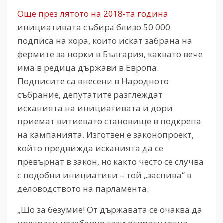
Още през лятото на 2018-та година
инициативата събира близо 50 000
подписа на хора, които искат забрана на
фермите за норки в България, каквато вече
има в редица държави в Европа.
Подписите са внесени в Народното
събрание, депутатите разглеждат
исканията на инициативата и дори
приемат витиевато становище в подкрепа
на кампанията. Изготвен е законопроект,
който предвижда исканията да се
превърнат в закон, но както често се случва
с подобни инициативи – той „заспива“ в
деловодството на парламента.
„Що за безумие! От държавата се очаква да
прекрати незабавно тази отвратителна