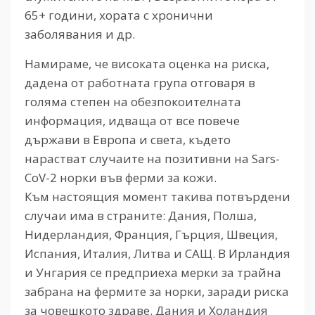
65+ години, хората с хронични
заболявания и др.
Намираме, че високата оценка на риска,
дадена от работната група отговаря в
голяма степен на обезпокоителната
информация, идваща от все повече
държави в Европа и света, където
нарастват случаите на позитивни на Sars-
CoV-2 норки във ферми за кожи.
Към настоящия момент такива потвърдени
случаи има в страните: Дания, Полша,
Нидерландия, Франция, Гърция, Швеция,
Испания, Италия, Литва и САЩ. В Ирландия
и Унгария се предприеха мерки за трайна
забрана на фермите за норки, заради риска
за човешкото здраве. Дания и Холандия