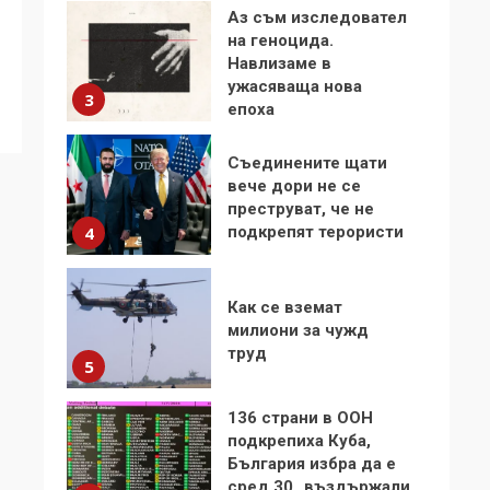
Аз съм изследовател
на геноцида.
Навлизаме в
ужасяваща нова
3
епоха
Съединените щати
вече дори не се
преструват, че не
подкрепят терористи
4
Как се вземат
милиони за чужд
труд
5
136 страни в ООН
подкрепиха Куба,
България избра да е
сред 30 „въздържали