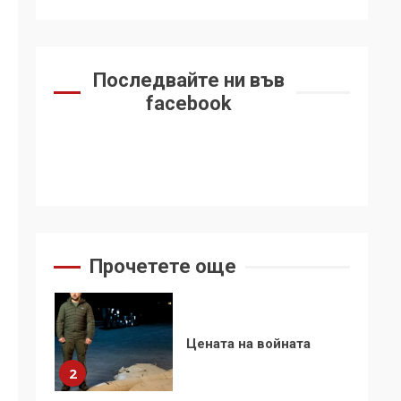
България избра да е
сред 30 „въздържали
6
се“
Последвайте ни във
Удължаването на
facebook
„Чат контрола“ в ЕС е
обида за
демокрацията
7
За 100-годишнината
на Фидел Кастро –
изкачване на Черни
връх по неговите
1
Прочетете още
стъпки от 1972 г.
Цената на войната
2