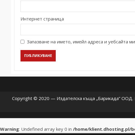
Интернет страница
Запазване на името, имейл адреса и уебсайта ми
Copyright © 2020 — Издателска къща „Барикада” ООД. В
Warning
: Undefined array key 0 in
/home/klient.dhosting.pl/