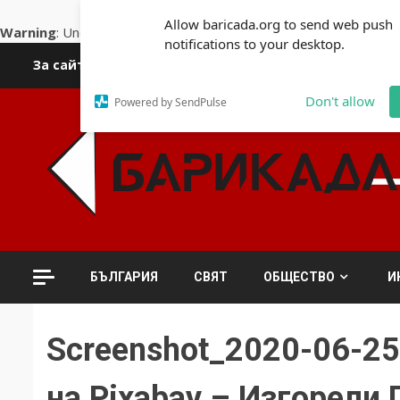
Allow baricada.org to send web push
Warning
: Undefined variable $open_graphite_head in
/home/kli
notifications to your desktop.
Skip
За сайта
Автори
За контакти
За реклама
Полит
to
content
Don't allow
Powered by SendPulse
БЪЛГАРИЯ
СВЯТ
ОБЩЕСТВО
И
Screenshot_2020-06-2
на Pixabay – Изгорели 