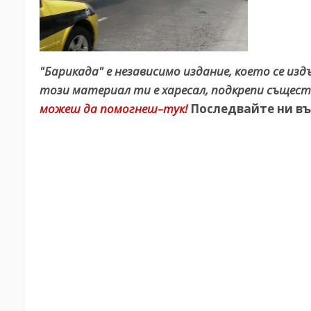
"Барикада" е независимо издание, което се из
този материал ти е харесал, подкрепи същест
можеш да помогнеш–тук!
Последвайте ни въ