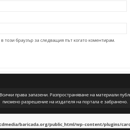
 в този браузър за следващия път когато коментирам.
сички права запазени. Разпространяване на материали публи
писмено разрешение на издателя на портала е забранено.
bcdmedia/baricada.org/public_html/wp-content/plugins/ca