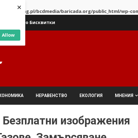
×
ent.dhosting.pl/bcdmedia/baricada.org/public_html/wp-co
ика относно Бисквитки
Allow
КОНОМИКА
НЕРАВЕНСТВО
ЕКОЛОГИЯ
МНЕНИЯ
5 Безплатни изображения
Газове, Замърсяване,