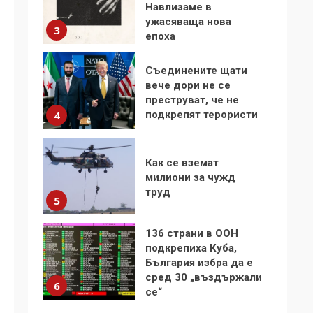
вече дори не се
преструват, че не
подкрепят терористи
4
Как се вземат
милиони за чужд
труд
5
136 страни в ООН
подкрепиха Куба,
България избра да е
сред 30 „въздържали
6
се“
Удължаването на
„Чат контрола“ в ЕС е
обида за
демокрацията
7