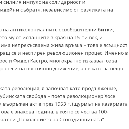
и и силния импулс на солидарност и
идейни събратя, независимо от разликата на
о на антиколониалните освободителни битки,
то му от испанците в края на 15-ти век, и
 има непрекъсваема жива връзка – това е всъщност
иращ се и неспирен революционен процес. Именно в
рос и Фидел Кастро, многократно изказвал се за
роцеси на постоянно движение, а не като за нещо
ата революция, я започват като продължение,
убинската свобода – поета революционер Хосе
м въоръжен акт е през 1953 г. (щурмът на казармата
 това е знакова година, в която се чества 100-
чат ги „Поколението на Стогодишнината”.