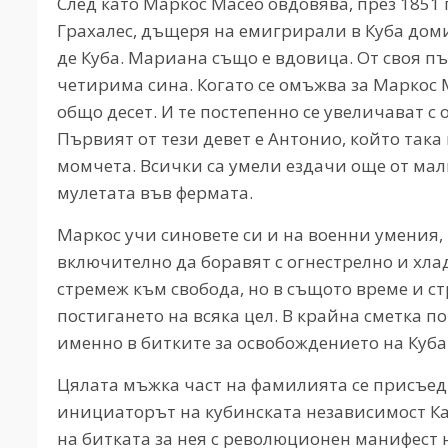
След като Маркос Масео овдовява, през 1851 
Грахалес, дъщеря на емигрирали в Куба доми
де Куба. Мариана също е вдовица. От своя пъ
четирима сина. Когато се омъжва за Маркос М
общо десет. И те постепенно се увеличават с 
Първият от тези девет е Антонио, който така 
момчета. Всички са умели ездачи още от мал
мулетата във фермата.
Маркос учи синовете си и на военни умения,
включително да боравят с огнестрелно и хл
стремеж към свобода, но в същото време и с
постигането на всяка цел. В крайна сметка п
именно в битките за освобождението на Куба
Цялата мъжка част на фамилията се присъед
инициаторът на кубинската независимост Ка
на битката за нея с революционен манифест н