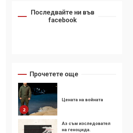
обида за
демокрацията
7
Последвайте ни във
facebook
За 100-годишнината
на Фидел Кастро –
изкачване на Черни
връх по неговите
1
стъпки от 1972 г.
Цената на войната
Прочетете още
2
Аз съм изследовател
на геноцида.
Навлизаме в
ужасяваща нова
3
епоха
Съединените щати