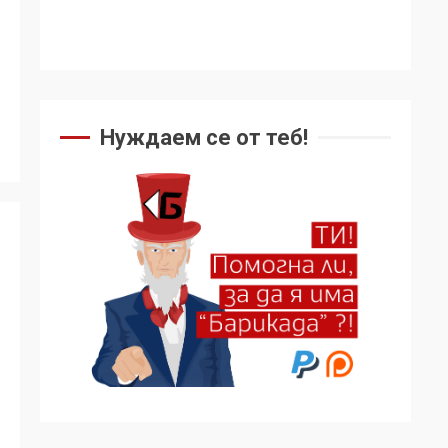
Съединените щати
вече дори не се
преструват, че не
подкрепят терористи
4
Нуждаем се от теб!
Как се вземат
милиони за чужд
труд
5
136 страни в ООН
подкрепиха Куба,
България избра да е
сред 30 „въздържали
6
се“
Удължаването на
„Чат контрола“ в ЕС е