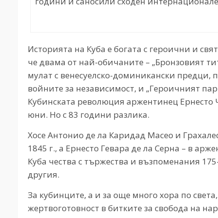
години и саносили сходен интернационален 
Историята на Куба е богата с героични и свя
че двама от най-обичаните – „Бронзовият ти
мулат с венесуелско-доминикански предци, 
войните за независимост, и „Героичният пар
Кубинската революция аржентинец Ернесто Че
юни. Но с 83 години разлика.
Хосе Антонио де ла Каридад Масео и Грахалес 
1845 г., а Ернесто Гевара де ла Серна – в ар
Куба чества с тържества и възпоменания 17
другия.
За кубинците, а и за още много хора по свет
жертвоготовност в битките за свобода на на