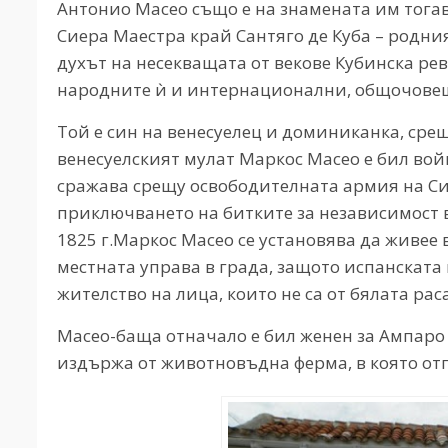
Антонио Масео също е на знамената им тогава
Сиера Маестра край Сантяго де Куба – родния
духът на несекващата от векове Кубинска ре
народните ѝ и интернационални, общочове
Той е син на венесуелец и доминиканка, срещ
венесуелският мулат Маркос Масео е бил вой
сражава срещу освободителната армия на Си
приключването на битките за независимост 
1825 г.Маркос Масео се установява да живее в
местната управа в града, защото испанската к
жителство на лица, които не са от бялата раса
Масео-баща отначало е бил женен за Ампаро 
издържа от животновъдна ферма, в която отг