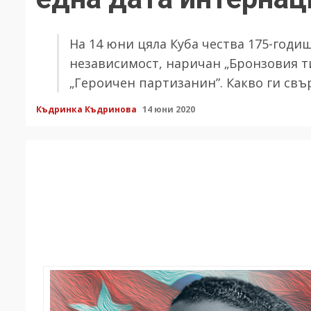
На 14 юни цяла Куба чества 175-годи
независимост, наричан „Бронзовия т
„Героичен партизанин”. Какво ги свъ
Къдринка Къдринова
14 юни 2020