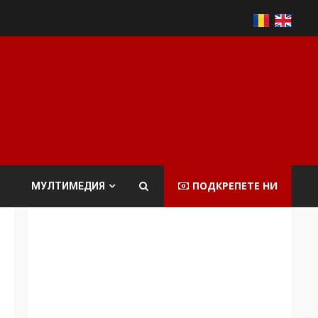
ПОДКРЕПЕТЕ НИ
МУЛТИМЕДИЯ
Аз съм изследовател
на геноцида.
Навлизаме в
ужасяваща нова
3
епоха