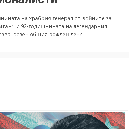
шнината на храбрия генерал от войните за
итан”, и 92-годишнината на легендарния
рзва, освен общия рожден ден?