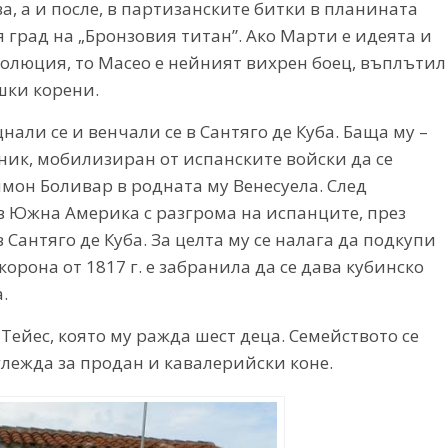
, а и после, в партизанските битки в планината
 град на „Бронзовия титан”. Ако Марти е идеята и
волюция, то Масео е нейният вихрен боец, въплътил
шки корени.
нали се и венчали се в Сантяго де Куба. Баща му –
ник, мобилизиран от испанските войски да се
мон Боливар в родната му Венесуела. След
в Южна Америка с разгрома на испанците, през
 Сантяго де Куба. За целта му се налага да подкупи
орона от 1817 г. е забранила да се дава кубинско
.
Тейес, която му ражда шест деца. Семейството се
лежда за продан и кавалерийски коне.