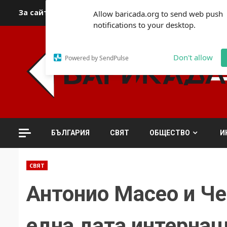
Skip
За сайта
Автори
За контакти
За реклама
Полит
Allow baricada.org to send web push
to
notifications to your desktop.
content
Don't allow
Powered by SendPulse
БЪЛГАРИЯ
СВЯТ
ОБЩЕСТВО
И
СВЯТ
Антонио Масео и Че
една дата интерна