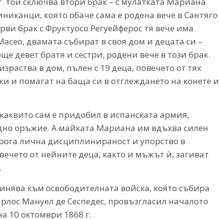
г. той сключва втори брак – с мулатката Мариана
никанци, която обаче сама е родена вече в Сантяго
рви брак с Фруктуосо Регуейферос тя вече има
асео, двамата събират в своя дом и децата си –
още девет братя и сестри, родени вече в този брак.
израства в дом, пълен с 19 деца, повечето от тях
ки и помагат на баща си в отглеждането на конете и
 каквито сам е придобил в испанската армия,
адно оръжие. А майката Мариана им вдъхва силен
трога лична дисциплинираност и упорство в
овечето от нейните деца, както и мъжът ѝ, загиват
.
инява към освободителната войска, която събира
рлос Мануел де Сеспедес, провъзгласил началото
а 10 октомври 1868 г.