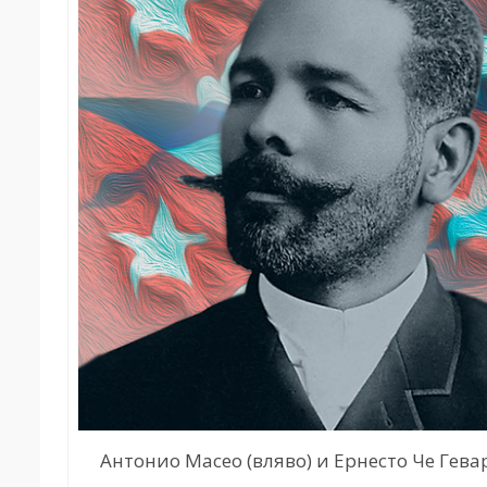
Антонио Масео (вляво) и Ернесто Че Гева