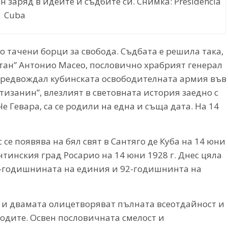
заряд в идеите и съдбите си. Снимка: Presidencia
Cuba
то тачени борци за свобода. Съдбата е решила така,
тан” Антонио Масео, пословично храбрият генерал
предвождал кубинската освободителната армия във
тизанин”, влезлият в световната история заедно с
 Гевара, са се родили на една и съща дата. На 14
се появява на бял свят в Сантяго де Куба на 14 юни
жентинския град Росарио на 14 юни 1928 г. Днес цяла
5-годишнината на единия и 92-годишнинта на
а, и двамата олицетворяват пълната всеотдайност и
родите. Освен пословичната смелост и