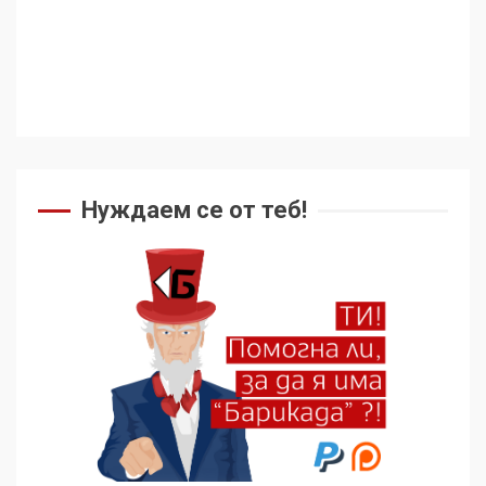
Аз съм изследовател на
геноцида. Навлизаме в
ужасяваща нова епоха
3
Съединените щати вече
дори не се преструват, че
не подкрепят терористи
Нуждаем се от теб!
4
Как се вземат милиони за
чужд труд
5
136 страни в ООН
подкрепиха Куба, България
избра да е сред 30