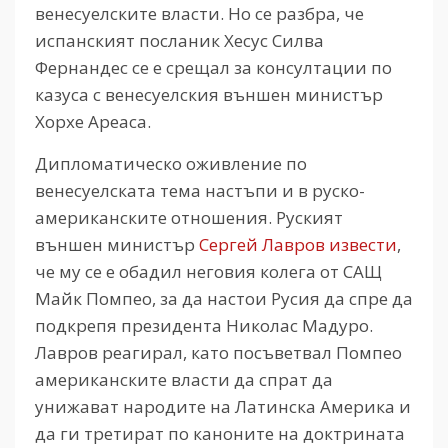
венесуелските власти. Но се разбра, че
испанският посланик Хесус Силва
Фернандес се е срещал за консултации по
казуса с венесуелския външен министър
Хорхе Ареаса.
Дипломатическо оживление по
венесуелската тема настъпи и в руско-
американските отношения. Руският
външен министър
Сергей Лавров извести
,
че му се е обадил неговия колега от САЩ
Майк Помпео, за да настои Русия да спре да
подкрепя президента Николас Мадуро.
Лавров реагирал, като посъветвал Помпео
американските власти да спрат да
унижават народите на Латинска Америка и
да ги третират по каноните на доктрината