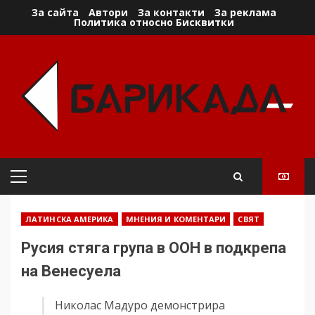
Skip
За сайта
Автори
За контакти
За реклама
Политика относно Бисквитки
to
content
Primary
Menu
ЛАТИНСКА АМЕРИКА
МНЕНИЯ И КОМЕНТАРИ
СВЯТ
Русия стяга група в ООН в подкрепа
на Венесуела
Николас Мадуро демонстрира