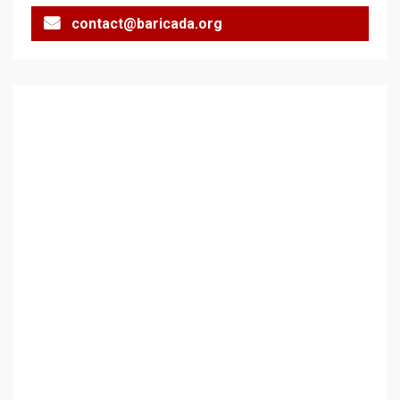
contact@baricada.org
Аз съм изследовател на
геноцида. Навлизаме в
ужасяваща нова епоха
3
Съединените щати вече
дори не се преструват, че
не подкрепят терористи
4
Как се вземат милиони за
чужд труд
5