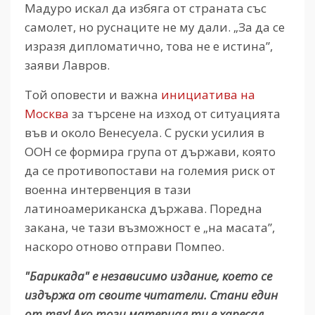
Мадуро искал да избяга от страната със
самолет, но руснаците не му дали. „За да се
изразя дипломатично, това не е истина”,
заяви Лавров.
Той оповести и важна
инициатива на
Москва
за търсене на изход от ситуацията
във и около Венесуела. С руски усилия в
ООН се формира група от държави, която
да се противопостави на големия риск от
военна интервенция в тази
латиноамериканска държава. Поредна
закана, че тази възможност е „на масата”,
наскоро отново отправи Помпео.
"Барикада" е независимо издание, което се
издържа от своите читатели. Стани един
от тях! Ако този материал ти е харесал,