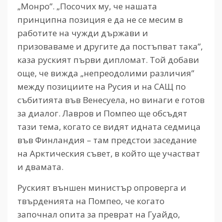
„Монро”. „Посочих му, че нашата
принципна позиция е да не се месим в
работите на чужди държави и
призоваваме и другите да постъпват така”,
каза руският първи дипломат. Той добави
още, че вижда „непреодолими различия”
между позициите на Русия и на САЩ по
събитията във Венесуела, но винаги е готов
за диалог. Лавров и Помпео ще обсъдят
тази тема, когато се видят идната седмица
във Финландия – там предстои заседание
на Арктическия съвет, в който ще участват
и двамата.
Руският външен министър опроверга и
твърденията на Помпео, че когато
започнал опита за преврат на Гуайдо,