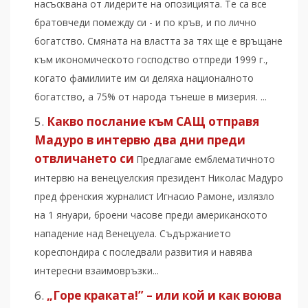
насъсквана от лидерите на опозицията. Те са все
братовчеди помежду си - и по кръв, и по лично
богатство. Смяната на властта за тях ще е връщане
към икономическото господство отпреди 1999 г.,
когато фамилиите им си деляха националното
богатство, а 75% от народа тънеше в мизерия. ...
Какво послание към САЩ отправя
Мадуро в интервю два дни преди
отвличането си
Предлагаме емблематичното
интервю на венецуелския президент Николас Мадуро
пред френския журналист Игнасио Рамоне, излязло
на 1 януари, броени часове преди американското
нападение над Венецуела. Съдържанието
кореспондира с последвали развития и навява
интересни взаимовръзки...
„Горе краката!” – или кой и как воюва