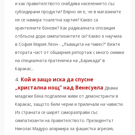
и как правителството снабдява населението със
субсидирани продукти? Вярно ли е, че в магазините
не се намира тоалетна хартия? Какво са
хрантелните бонове? Как радикалната опозиция
отблъсна дори симпатизантите си? Какво е научила
в София Мария Леон - „Лъвицата на Чавес?” Вижте
втората част от обширния репортаж с много снимки
на специалната пратеничка на „Барикада” в
Каракас...
Кой и защо иска да спусне
„кристална нощ” над Венесуела
Двама
младежи бяха подпалени живи от демонстранти в
Каракас, защото били черни и приличали на чависти.
Из страната се ширят саморазправи със
симпатизанти на правителството. Президентът
Николас Мадуро алармира за фашистка агресия,