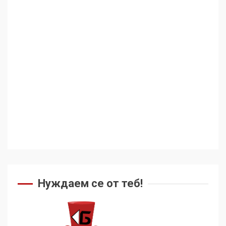
Аз съм изследовател на
геноцида. Навлизаме в
ужасяваща нова епоха
3
Съединените щати вече
дори не се преструват, че
не подкрепят терористи
4
Как се вземат милиони за
чужд труд
Нуждаем се от теб!
5
136 страни в ООН