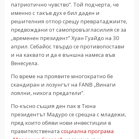
патриотично чувство”. Той подчерта, че
именно с такъв дух е бил даден и
решителния отпор срещу превратаджиите,
предвождани от самопровъзгласилия се за
„временен президент” Хуан Гуайдо на 30
април. Себайос твърдо се противопостави
и на каквато и да е външна намеса във
Венесуела.
По време на проявите многократно бе
скандиран и лозунгът на FANB „Винаги
лоялни, никога предатели”.
По-късно същия ден пак в Тюна
президентът Мадуро се срещна с младежи,
пред които обяви нови инвестиции в
правителствената
социална програма