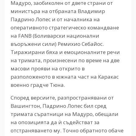
Мадуро, заобиколен от двете страни от
министъра на отбраната Владимир
Падрино Лопес и от началника на
оперативното стратегическо командване
на FANB (Боливарски национални
въоръжени сили) Ремихио Себайос.
Тиражирани бяха и емоционалните речи
на тримата, произнесени по време на две
масови прояви на открито в
разположеното в южната част на Каракас
военно градче Тюна.
Според версиите, разпространявани от
Вашингтон, Падрино Лопес бил сред
тримата съратници на Мадуро, обещали
на опозицията да ѝ съдействат за
отстраняването му. Точно обратното обаче