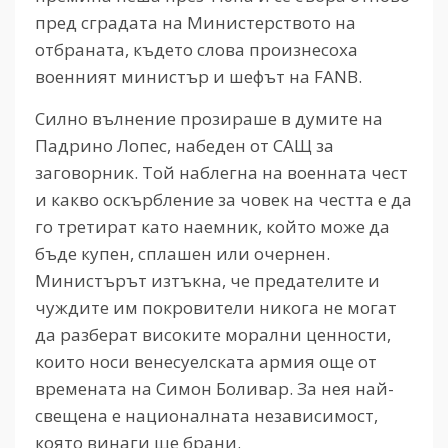
пред сградата на Министерството на
отбраната, където слова произнесоха
военният министър и шефът на FANB.
Силно вълнение прозираше в думите на
Падрино Лопес, набеден от САЩ за
заговорник. Той наблегна на военната чест
и какво оскърбление за човек на честта е да
го третират като наемник, който може да
бъде купен, сплашен или очернен.
Министърът изтъкна, че предателите и
чуждите им покровители никога не могат
да разберат високите морални ценности,
които носи венесуелската армия още от
времената на Симон Боливар. За нея най-
свещена е националната независимост,
която винаги ще брани.