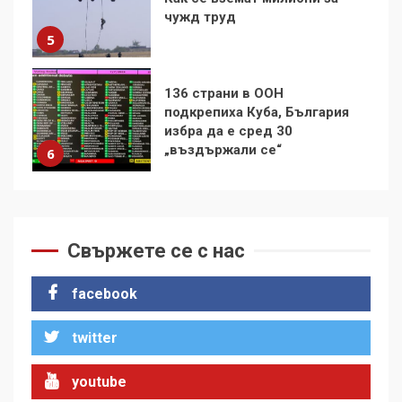
избра да е сред 30
„въздържали се“
6
Удължаването на „Чат
контрола“ в ЕС е обида за
демокрацията
7
За 100-годишнината на
Фидел Кастро – изкачване
на Черни връх по неговите
Свържете се с нас
стъпки от 1972 г.
1
facebook
twitter
Цената на войната
2
youtube