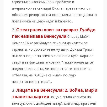
сериозните икономически проблеми и
американските санкции? Вижте първата част от
обширния репортаж с много снимки на специалната
пратеничка на „Барикада” в Каракас...
С театрален опит за преврат Гуайдо
пак нажежава Венесуела
Според Майк
Помпео Николас Мадуро се канел да излети от
страната, но руснаците не му дали. Доналд Тръмп
пък си знае, че за всичко е виновна Куба. Каракас
съзря във фалшивите новини "тъжен начин да се
надмогне истината, че превратът се провали" и
отбеляза, че "САЩ не са имали по-лудо
правителство от това"...
Лицата на Венесуела: 2. Война, мир и
тоалетна хартия
Защо е скъпа храната на
венесуелския „свободен пазар”, кой спекулира с нея