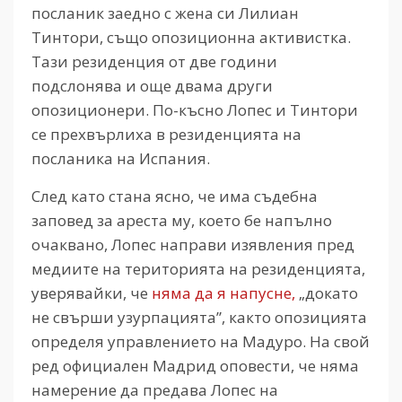
посланик заедно с жена си Лилиан
Тинтори, също опозиционна активистка.
Тази резиденция от две години
подслонява и още двама други
опозиционери. По-късно Лопес и Тинтори
се прехвърлиха в резиденцията на
посланика на Испания.
След като стана ясно, че има съдебна
заповед за ареста му, което бе напълно
очаквано, Лопес направи изявления пред
медиите на територията на резиденцията,
уверявайки, че
няма да я напусне,
„докато
не свърши узурпацията”, както опозицията
определя управлението на Мадуро. На свой
ред официален Мадрид оповести, че няма
намерение да предава Лопес на