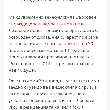
Междувременно венесуелският Върховен
съд
издаде заповед за задържане на
Леополдо Лопес
– опозиционерът, който бе
освободен от домашния си арест по време
на провалилия се
опит за преврат на 30
април.
Лопес излежаваше 13-годишна
присъда заради провокирани от него
сблъсъци през 2014 г., при които загинаха
над 40 души.
Още на самия 30 април, след като се снима
заедно с Гуайдо във видеоклипа с призив
за преврат, а после пак заедно с него
участва в опозиционен митинг, Лопес се
укри в резиденцията на чилийския