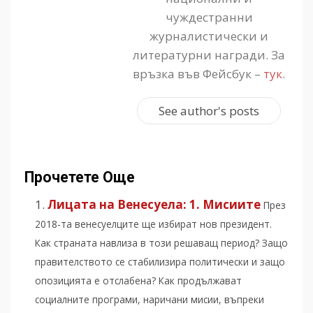
чуждестранни
журналистически и
литературни награди. За
връзка във Фейсбук –
тук
.
See author's posts
Прочетете Още
Лицата на Венесуела: 1. Мисиите
През
2018-та венесуелците ще избират нов президент.
Как страната навлиза в този решаващ период? Защо
правителството се стабилизира политически и защо
опозицията е отслабена? Как продължават
социалните програми, наричани мисии, въпреки