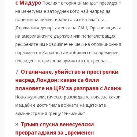
с Мадуро
Поелият втория си мандат президент
на Венесуела е затруднен кого най-напред да
почерпи за циментирането си във властта -
Държавния департамента на САЩ, Организацията
на американските държави или папагалстващия
рефрените им новоизпечен шеф на опозиционния
парламент в Каракас, самообявил се за временен
президент и призовал армията към преврат...
Отвличане, убийство и престрелки
насред Лондон: какви са били
плановете на ЦРУ за разправа с Асанж
Ново журналистическо разследване показва какви
мащаби е достигнала войната на щатската
администрация срещу “Уикилийкс”...
Тръмп спусна венесуелски
превратаджия за „временен