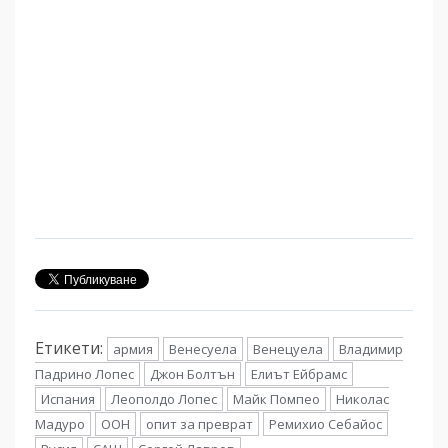
Етикети:
армия
Венесуела
Венецуела
Владимир
Падрино Лопес
Джон Болтън
Елиът Ейбрамс
Испания
Леополдо Лопес
Майк Помпео
Николас
Мадуро
ООН
опит за преврат
Ремихио Себайос