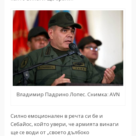
Владимир Падрино Лопес. Снимка: AVN
Силно емоционален в речта си бе и
Себайос, който увери, че армията винаги
ще се води от „своето дълбоко