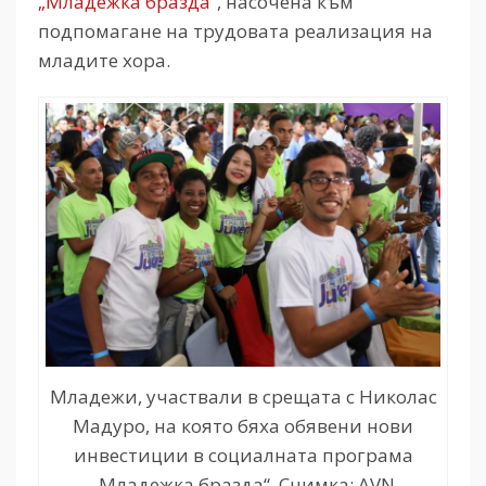
„Младежка бразда”
, насочена към
подпомагане на трудовата реализация на
младите хора.
Младежи, участвали в срещата с Николас
Мадуро, на която бяха обявени нови
инвестиции в социалната програма
„Младежка бразда“. Снимка: AVN