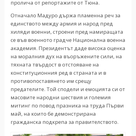
пролича от репортажите от Тюна.
Отначало Мадуро държа пламенна реч за
единството между армия и народ пред
хиляди военни, строени пред намиращата
се във военното градче Национална военна
академия. Президентът даде висока оценка
на моралния дух на въоръжените сили, на
тяхната твърдост в отстояване на
конституционния ред в страната и в
противопоставянето им срещу
предателите. Той сподели и емоцията си от
масовите народни шествия и големия
митинг по повод празника на труда Първи
май, на които бе демонстрирана
гражданска подкрепа за правителството.