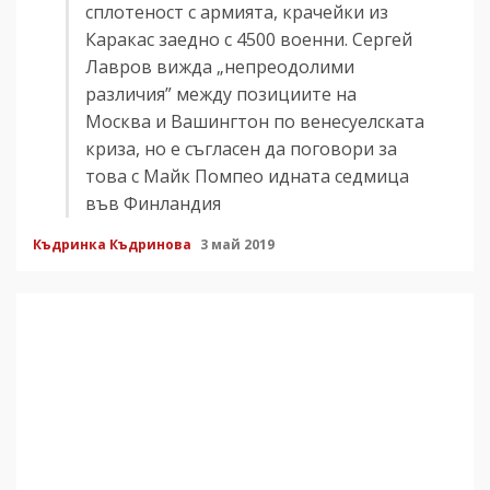
сплотеност с армията, крачейки из
Каракас заедно с 4500 военни. Сергей
Лавров вижда „непреодолими
различия” между позициите на
Москва и Вашингтон по венесуелската
криза, но е съгласен да поговори за
това с Майк Помпео идната седмица
във Финландия
Къдринка Къдринова
3 май 2019