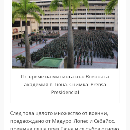
По време на митинга във Военната
академия в Тюна. Снимка: Prensa
Presidencial
След това цялото множество от военни,
предвождано от Мадуро, Лопес и Себайос,
премина пеша през Тюна и се събра отново