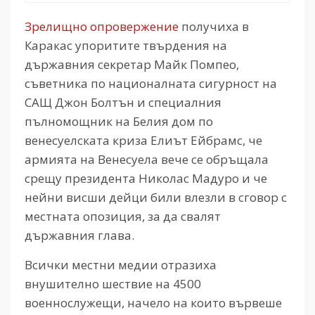
Зрелищно опровержение
получиха в
Каракас упоритите твърдения на
държавния секретар Майк Помпео,
съветника по националната сигурност на
САЩ Джон Болтън и специалния
пълномощник на Белия дом по
венесуелската криза Елиът Ейбрамс, че
армията на Венесуела вече се обръщала
срещу президента Николас Мадуро и че
нейни висши дейци били влезли в сговор с
местната опозиция, за да свалят
държавния глава.
Всички местни медии отразиха
внушително шествие на 4500
военнослужещи, начело на които вървеше