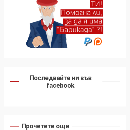
подкрепиха Куба, България
избра да е сред 30
„въздържали се“
6
Удължаването на „Чат
контрола“ в ЕС е обида за
демокрацията
7
За 100-годишнината на
Фидел Кастро – изкачване
Последвайте ни във
на Черни връх по неговите
facebook
стъпки от 1972 г.
1
Цената на войната
2
Прочетете още