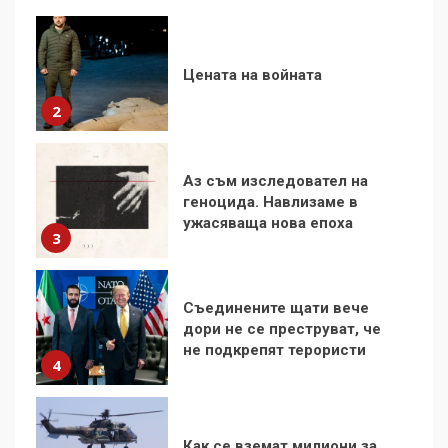
Аз съм изследовател на
геноцида. Навлизаме в
ужасяваща нова епоха
3
Съединените щати вече
дори не се преструват, че
не подкрепят терористи
4
Как се вземат милиони за
чужд труд
5
136 страни в ООН
подкрепиха Куба, България