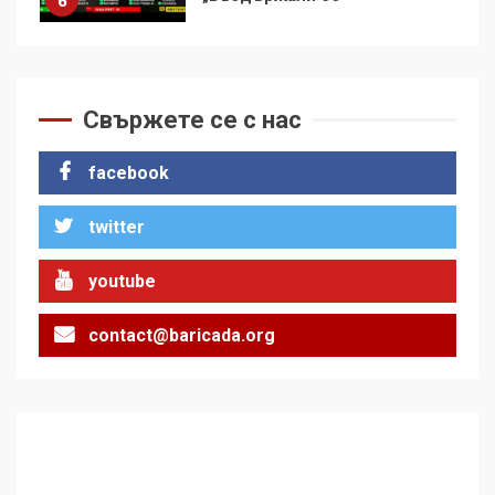
демокрацията
7
За 100-годишнината на
Свържете се с нас
Фидел Кастро – изкачване
на Черни връх по неговите
facebook
стъпки от 1972 г.
1
twitter
Цената на войната
youtube
2
contact@baricada.org
Аз съм изследовател на
геноцида. Навлизаме в
ужасяваща нова епоха
3