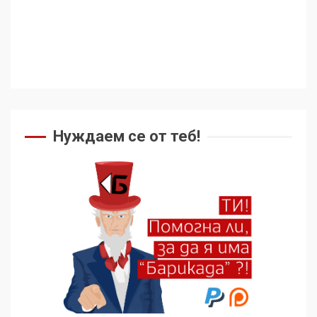
Съединените щати вече
дори не се преструват, че
не подкрепят терористи
4
Нуждаем се от теб!
Как се вземат милиони за
чужд труд
5
136 страни в ООН
подкрепиха Куба, България
избра да е сред 30
„въздържали се“
6
Удължаването на „Чат