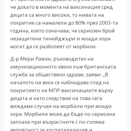
че докато в момента на ваксинация сред
децата са много високи, то нивата на
покритие са намалели до 80% през 2003-та
година, което означава, че сериозен брой
незащитени тинейджъри и млади хора
могат да се разболеят от морбили.
Д-р Мери Рамзи, ръководител на
имунизационното звено към британската
служба за обществено здраве, заяви: „В
началото на века се наблюдава спад на
покритието на МПР ваксинациите върху
децата и като следствие на това сега
виждаме случаи на морбили при млади
хора. Морбили може да бъде по-сериозна
заплаха при възрастните с по-голяма
вероятност за хоспитализация и