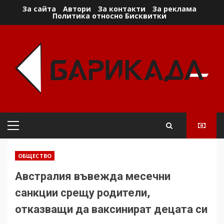
Skip
За сайта
Автори
За контакти
За реклама
Политика относно Бисквитки
to
content
Primary
Menu
ОБЩЕСТВО
Австралия въвежда месечни
санкции срещу родители,
отказващи да ваксинират децата си