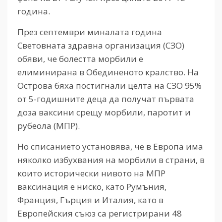
година.
През септември миналата година
Световната здравна организация (СЗО)
обяви, че болестта морбили е
елиминирана в Обединеното кралство. На
Острова бяха постигнали целта на СЗО 95%
от 5-годишните деца да получат първата
доза ваксини срещу морбили, паротит и
рубеола (МПР).
Но списанието установява, че в Европа има
няколко избухвания на морбили в страни, в
които исторически нивото на МПР
ваксинация е ниско, като Румъния,
Франция, Гърция и Италия, като в
Европейския съюз са регистрирани 48