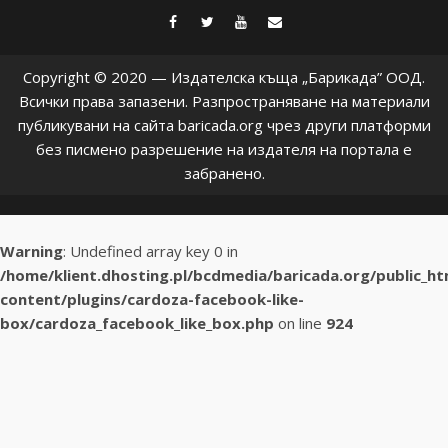
facebook
twitter
youtube
contact@baric
Copyright © 2020 — Издателска къща „Барикада” ООД.
Всички права запазени. Разпространяване на материали
публикувани на сайта baricada.org чрез други платформи
без писмено разрешение на издателя на портала е
забранено.
Warning
: Undefined array key 0 in
/home/klient.dhosting.pl/bcdmedia/baricada.org/public_h
content/plugins/cardoza-facebook-like-
box/cardoza_facebook_like_box.php
on line
924