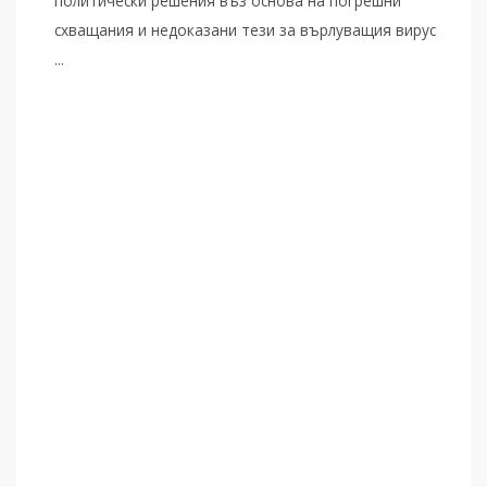
политически решения въз основа на погрешни
схващания и недоказани тези за върлуващия вирус
...