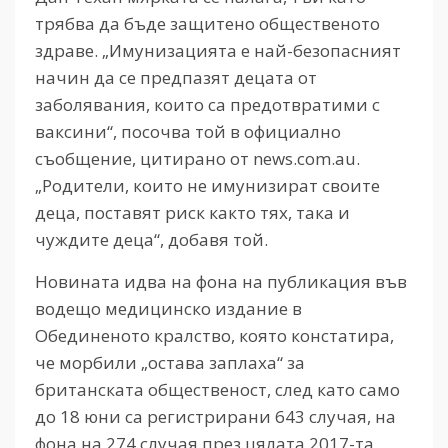
трябва да бъде защитено общественото
здраве. „Имунизацията е най-безопасният
начин да се предпазят децата от
заболявания, които са предотвратими с
ваксини“, посочва той в официално
съобщение, цитирано от news.com.au.
„Родители, които не имунизират своите
деца, поставят риск както тях, така и
чуждите деца“, добавя той.
Новината идва на фона на публикация във
водещо медицинско издание в
Обединеното кралство, която констатира,
че морбили „остава заплаха“ за
британската общественост, след като само
до 18 юни са регистрирани 643 случая, на
фона на 274 случая през цялата 2017-та