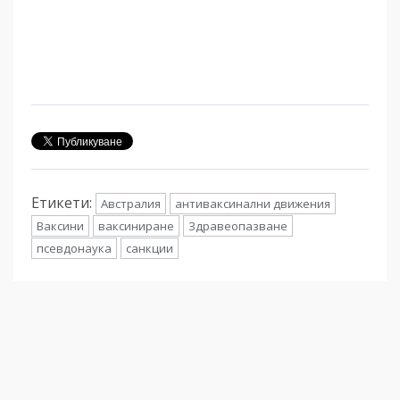
Етикети:
Австралия
антиваксинални движения
Ваксини
ваксиниране
Здравеопазване
псевдонаука
санкции