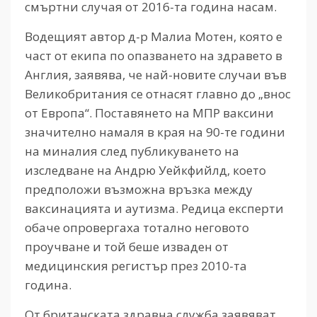
смъртни случая от 2016-та година насам.
Водещият автор д-р Малиа Мотен, която е
част от екипа по опазването на здравето в
Англия, заявява, че най-новите случаи във
Великобритания се отнасят главно до „внос
от Европа“. Поставянето на МПР ваксини
значително намаля в края на 90-те години
на миналия след публикуването на
изследване на Андрю Уейкфийлд, което
предположи възможна връзка между
ваксинацията и аутизма. Редица експерти
обаче опровергаха тотално неговото
проучване и той беше изваден от
медицинския регистър през 2010-та
година.
От британската здравна служба заявяват,