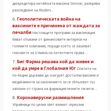
дискредитира китайската ваксина Sinovac, разкрива
разследване на Reuters...
Геополитическата война на
ваксините е причинена от жаждата за
печалби
Настоящите програми за ваксинация
биват спъвани от финансовите интереси на
големите компании, поради което се засилват
гласовете за отмяна на патентните права ...
Биг Фарма решава кой да живее и
кой да умре в Глобалния Юг
Опитите на
по-бедни държави да осигурят достъпни ваксини и
медикаменти за населението си се сблъскват със
заплахи от страна на фармацевтичните гиганти ...
Коронавирусни размишления
Управници по целия свят вземат сериозни