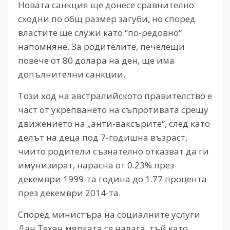
Новата санкция ще донесе сравнително
сходни по общ размер загуби, но според
властите ще служи като “по-редовно“
напомняне. За родителите, печелещи
повече от 80 долара на ден, ще има
допълнителни санкции.
Този ход на австралийското правителство е
част от укрепването на съпротивата срещу
движението на „анти-ваксърите“, след като
делът на деца под 7-годишна възраст,
чиито родители съзнателно отказват да ги
имунизират, нарасна от 0.23% през
декември 1999-та година до 1.77 процента
през декември 2014-та.
Според министъра на социалните услуги
Дан Техан мярката се налага, тъй като