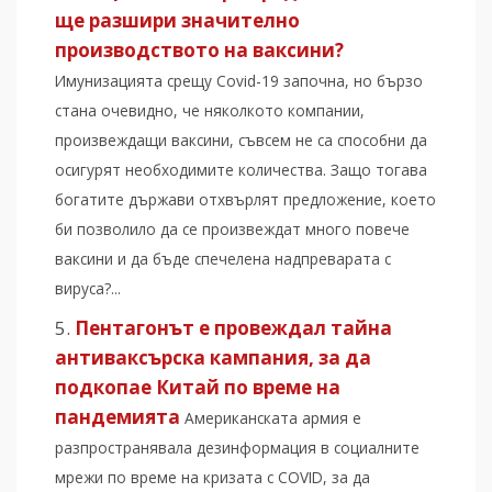
ще разшири значително
производството на ваксини?
Имунизацията срещу Covid-19 започна, но бързо
стана очевидно, че няколкото компании,
произвеждащи ваксини, съвсем не са способни да
осигурят необходимите количества. Защо тогава
богатите държави отхвърлят предложение, което
би позволило да се произвеждат много повече
ваксини и да бъде спечелена надпреварата с
вируса?...
Пентагонът е провеждал тайна
антиваксърска кампания, за да
подкопае Китай по време на
пандемията
Американската армия е
разпространявала дезинформация в социалните
мрежи по време на кризата с COVID, за да