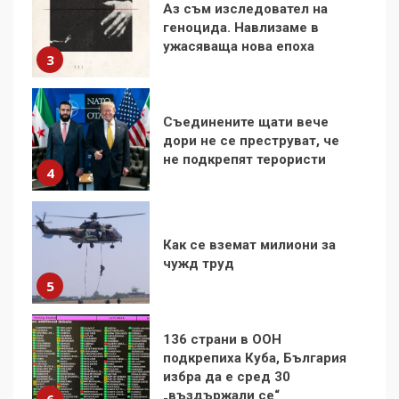
Съединените щати вече
дори не се преструват, че
не подкрепят терористи
4
Как се вземат милиони за
чужд труд
5
136 страни в ООН
подкрепиха Куба, България
избра да е сред 30
„въздържали се“
6
Удължаването на „Чат
контрола“ в ЕС е обида за