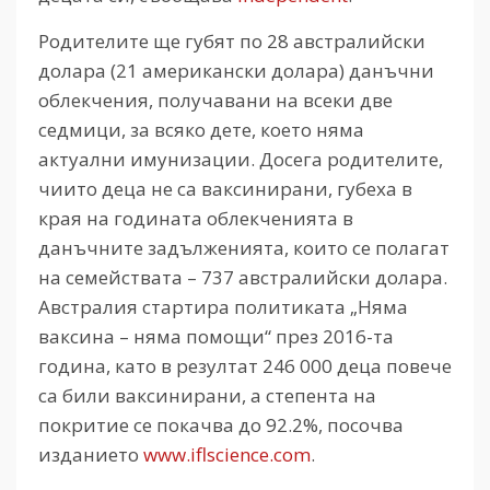
Родителите ще губят по 28 австралийски
долара (21 американски долара) данъчни
облекчения, получавани на всеки две
седмици, за всяко дете, което няма
актуални имунизации. Досега родителите,
чиито деца не са ваксинирани, губеха в
края на годината облекченията в
данъчните задълженията, които се полагат
на семействата – 737 австралийски долара.
Австралия стартира политиката „Няма
ваксина – няма помощи“ през 2016-та
година, като в резултат 246 000 деца повече
са били ваксинирани, а степента на
покритие се покачва до 92.2%, посочва
изданието
www.iflscience.com
.