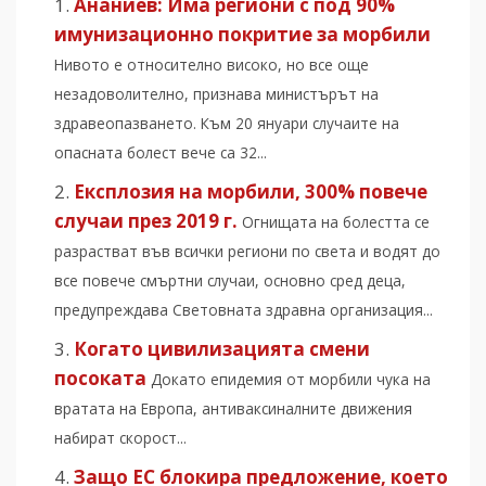
Ананиев: Има региони с под 90%
имунизационно покритие за морбили
Нивото е относително високо, но все още
незадоволително, признава министърът на
здравеопазването. Към 20 януари случаите на
опасната болест вече са 32...
Експлозия на морбили, 300% повече
случаи през 2019 г.
Огнищата на болестта се
разрастват във всички региони по света и водят до
все повече смъртни случаи, основно сред деца,
предупреждава Световната здравна организация...
Когато цивилизацията смени
посоката
Докато епидемия от морбили чука на
вратата на Европа, антиваксиналните движения
набират скорост...
Защо ЕС блокира предложение, което