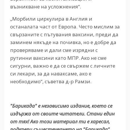
възникване на усложнения“.
„Морбили циркулира в Англия и
останалата част от Европа. Често мислим за
свързаните с пътувания ваксини, преди да
заминем някъде на почивка, но е добре да
проверяваме и дали сме изрядни с
рутинни ваксини като МПР. Ако не сме
сигурни, важно е да се свържем с личните
си лекари, за да наваксаме, ако е
необходимо“, съветва д-р Рамзи.
"Барикада" е независимо издание, което се
издържа от своите читатели. Стани един
от тях! Ако този материал ти е харесал,
подкрепи съществуването на "Барикада".