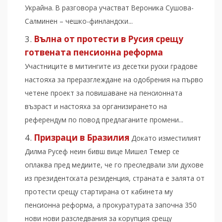
Украйна. В разговора участват Вероника Сушова-
Салминен – чешко-финландски...
Вълна от протести в Русия срещу
готвената пенсионна реформа
Участниците в митингите из десетки руски градове
настояха за преразглеждане на одобрения на първо
четене проект за повишаване на пенсионната
възраст и настояха за организирането на
референдум по повод предлаганите промени...
Призраци в Бразилия
Докато изместилият
Дилма Русеф неин бивш вице Мишел Темер се
оплаква пред медиите, че го преследвали зли духове
из президентската резиденция, страната е залята от
протести срещу стартирана от кабинета му
пенсионна реформа, а прокуратурата започна 350
нови нови разследвания за корупция срещу