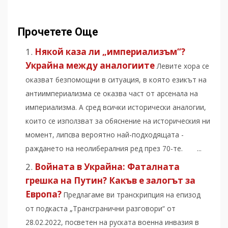
Прочетете Още
Някой каза ли „империализъм“?
Украйна между аналогиите
Левите хора се
оказват безпомощни в ситуация, в която езикът на
антиимпериализма се оказва част от арсенала на
империализма. А сред всички исторически аналогии,
които се използват за обяснение на историческия ни
момент, липсва вероятно най-подходящата -
раждането на неолибералния ред през 70-те. ...
Войната в Украйна: Фаталната
грешка на Путин? Какъв е залогът за
Европа?
Предлагаме ви транскрипция на епизод
от подкаста „Трансгранични разговори“ от
28.02.2022, посветен на руската военна инвазия в