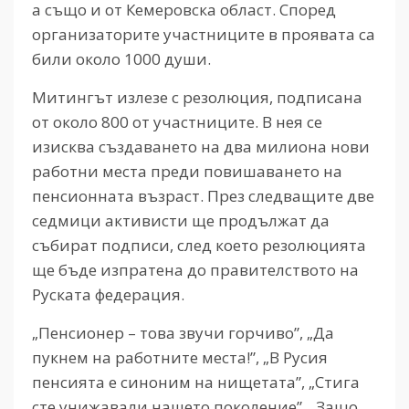
а също и от Кемеровска област. Според
организаторите участниците в проявата са
били около 1000 души.
Митингът излезе с резолюция, подписана
от около 800 от участниците. В нея се
изисква създаването на два милиона нови
работни места преди повишаването на
пенсионната възраст. През следващите две
седмици активисти ще продължат да
събират подписи, след което резолюцията
ще бъде изпратена до правителството на
Руската федерация.
„Пенсионер – това звучи горчиво”, „Да
пукнем на работните места!”, „В Русия
пенсията е синоним на нищетата”, „Стига
сте унижавали нашето поколение”, „Защо