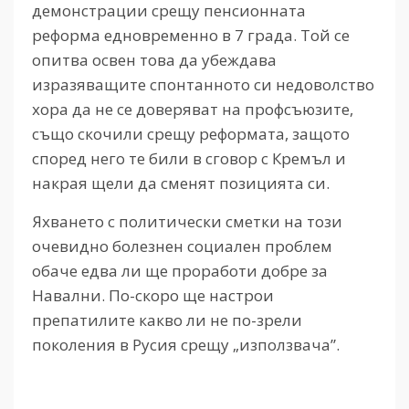
демонстрации срещу пенсионната
реформа едновременно в 7 града. Той се
опитва освен това да убеждава
изразяващите спонтанното си недоволство
хора да не се доверяват на профсъюзите,
също скочили срещу реформата, защото
според него те били в сговор с Кремъл и
накрая щели да сменят позицията си.
Яхването с политически сметки на този
очевидно болезнен социален проблем
обаче едва ли ще проработи добре за
Навални. По-скоро ще настрои
препатилите какво ли не по-зрели
поколения в Русия срещу „използвача”.