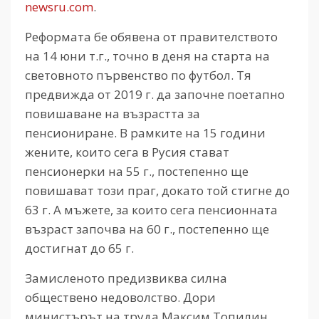
newsru.com
.
Реформата бе обявена от правителството
на 14 юни т.г., точно в деня на старта на
световното първенство по футбол. Тя
предвижда от 2019 г. да започне поетапно
повишаване на възрастта за
пенсиониране. В рамките на 15 години
жените, които сега в Русия стават
пенсионерки на 55 г., постепенно ще
повишават този праг, докато той стигне до
63 г. А мъжете, за които сега пенсионната
възраст започва на 60 г., постепенно ще
достигнат до 65 г.
Замисленото предизвиква силна
обществено недоволство. Дори
министърът на труда Максим Топилин