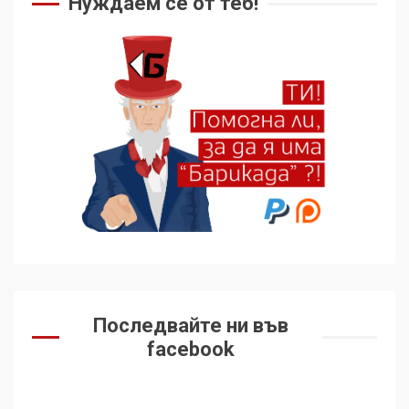
Нуждаем се от теб!
Как се вземат милиони за
чужд труд
5
136 страни в ООН
подкрепиха Куба, България
избра да е сред 30
„въздържали се“
6
Удължаването на „Чат
контрола“ в ЕС е обида за
демокрацията
7
Последвайте ни във
facebook
За 100-годишнината на
Фидел Кастро – изкачване
на Черни връх по неговите
стъпки от 1972 г.
1