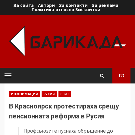
Skip
За сайта
Автори
За контакти
За реклама
Политика относно Бисквитки
to
content
Primary
Menu
ИНФОРМАЦИИ
РУСИЯ
СВЯТ
В Красноярск протестираха срещу
пенсионната реформа в Русия
Профсъюзите пуснаха обръщение до