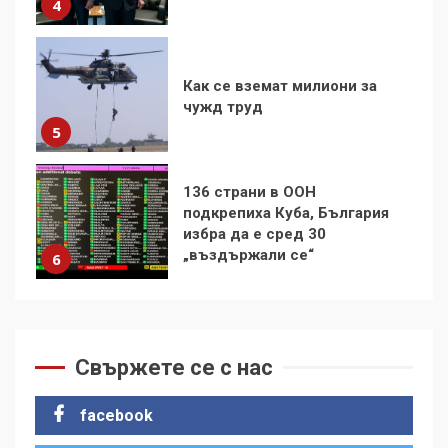
Как се вземат милиони за
чужд труд
5
136 страни в ООН
подкрепиха Куба, България
избра да е сред 30
„въздържали се“
6
Удължаването на „Чат
контрола“ в ЕС е обида за
демокрацията
7
Свържете се с нас
За 100-годишнината на
Фидел Кастро – изкачване
на Черни връх по неговите
facebook
стъпки от 1972 г.
1