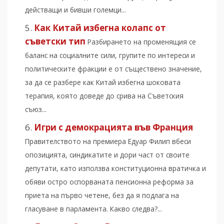
действащи и бивши големци...
Как Китай избегна колапс от
съветски тип
Разбирането на променящия се
баланс на социалните сили, групите по интереси и
политическите фракции е от съществено значение,
за да се разбере как Китай избегна шоковата
терапия, която доведе до срива на Съветския
съюз...
Игри с демокрацията във Франция
Правителството на премиера Едуар Филип вбеси
опозицията, синдикатите и дори част от своите
депутати, като използва конституционна вратичка и
обяви остро оспорваната пенсионна реформа за
приета на първо четене, без да я подлага на
гласуване в парламента. Какво следва?...