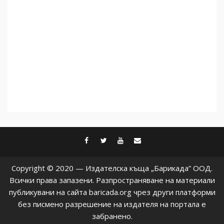
Как се вземат милиони за
чужд труд
5
facebook
twitter
youtube
contact@baric
Copyright © 2020 — Издателска къща „Барикада” ООД.
Всички права запазени. Разпространяване на материали
публикувани на сайта baricada.org чрез други платформи
без писмено разрешение на издателя на портала е
забранено.