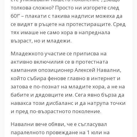
толкова сложно? Просто ни изгорете след
60!” – плакати с такива надписи можеха да
се видят в ръцете на протестиращите. Сред
тях имаше не само хора в напреднала
възраст, но и младежи.
Младежкото участие се приписва на
активно включилия се в протестната
кампания опозиционер Алексей Навални,
който събира фенове главно в интернет и
затова е по-познат на младите хора, а не на
бабите и дядовците им. Сега явно бърза да
навакса този дисбаланс и да натрупа точки
и пред по-възрастното поколение.
Навални вече обяви, че е съгласувал
паралелното провеждане на 1 юли на