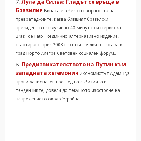
Лула да Силва: Гладът се връща в
Бразилия
Вината е в безотговорността на
превратаджиите, казва бившият бразилски
президент в ексклузивно 40-минутно интервю за
Brasil de Fato - седмично алтернативно издание,
стартирано през 2003 г. от състоялия се тогава в
град Порто Алегре Световен социален форум...
Предизвикателството на Путин към
западната хегемония
Икономистът Адам Туз
прави рационален преглед на събитията и
тенденциите, довели до текущото изостряне на
напрежението около Украйна...