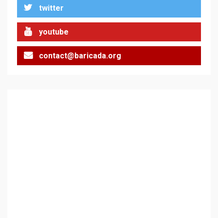
twitter
youtube
Цената на войната
contact@baricada.org
2
Аз съм изследовател на
геноцида. Навлизаме в
ужасяваща нова епоха
3
Съединените щати вече
дори не се преструват, че
не подкрепят терористи
4