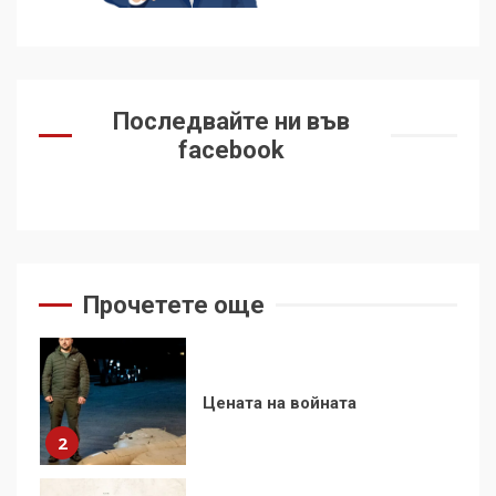
демокрацията
7
За 100-годишнината на
Последвайте ни във
Фидел Кастро – изкачване
facebook
на Черни връх по неговите
стъпки от 1972 г.
1
Цената на войната
Прочетете още
2
Аз съм изследовател на
геноцида. Навлизаме в
ужасяваща нова епоха
3