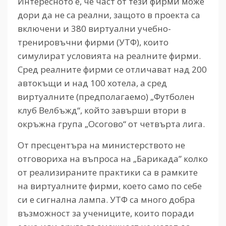
Интересното е, че част от тези фирми може
дори да не са реални, защото в проекта са
включени и 380 виртуални учебно-
тренировъчни фирми (УТФ), които
симулират условията на реалните фирми.
Сред реалните фирми се отличават над 200
автокъщи и над 100 хотела, а сред
виртуалните (предполагаемо) „Футболен
клуб Велбъжд“, който завърши втори в
окръжна група „Осогово“ от четвърта лига.
От пресцентъра на министерството не
отговориха на въпроса на „Барикада” колко
от реализираните практики са в рамките
на виртуалните фирми, което само по себе
си е сигнална лампа. УТФ са много добра
възможност за учениците, които поради