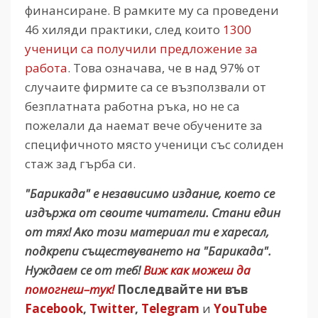
финансиране. В рамките му са проведени
46 хиляди практики, след които
1300
ученици са получили предложение за
работа
. Това означава, че в над 97% от
случаите фирмите са се възползвали от
безплатната работна ръка, но не са
пожелали да наемат вече обучените за
специфичното място ученици със солиден
стаж зад гърба си.
"Барикада" е независимо издание, което се
издържа от своите читатели. Стани един
от тях! Ако този материал ти е харесал,
подкрепи съществуването на "Барикада".
Нуждаем се от теб!
Виж как можеш да
помогнеш–тук!
Последвайте ни във
Facebook
,
Twitter
,
Telegram
и
YouTube