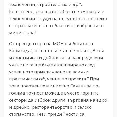
технологии, строителство и др.”.
Естествено, реалната работа с компютри и
технологии е чудесна възможност, но колко
от практиките са в областите, изброени от
министъра?
От пресцентъра на МОН съобщиха за
Барикада”, че на този етап не знаят: „В кои
икономически дейности са разпределени
учениците ще бъде анализирано след
успешното приключване на всички
практически обучения по проекта.” При
това положение министър Сачева за по-
голяма точност можеше вместо горните
сектори да изброи други: търговия на едро
и дребно, ресторантьорство и селско
стопанство. Тези три дейности са