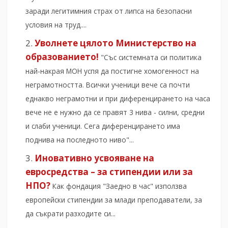
заради легитимния страх от липса на безопасни
условия на труд....
Уволнете цялото Министерство на
образованието!
"Със системната си политика
най-накрая МОН успя да постигне хомогенност на
неграмотността. Всички ученици вече са почти
еднакво неграмотни и при диференцирането на часа
вече не е нужно да се правят 3 нива - силни, средни
и слаби ученици. Сега диференцирането има
поднива на последното ниво"...
Иновативно усвояване на
евросредства – за стипендии или за
НПО?
Как фондация "Заедно в час" използва
европейски стипендии за млади преподаватели, за
да съкрати разходите си...