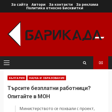
Skip
За сайта
Автори
За контакти
За реклама
Политика относно Бисквитки
to
content
Primary
Menu
БЪЛГАРИЯ
НАУКА И ОБРАЗОВАНИЕ
Търсите безплатни работници?
Опитайте в МОН
Министерството се похвали с проект,