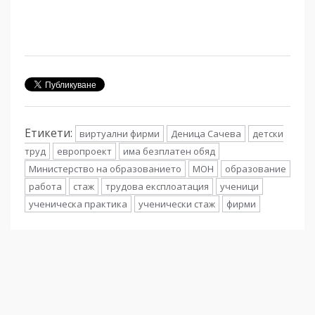
Етикети:
виртуални фирми
Деница Сачева
детски
труд
европроект
има безплатен обяд
Министерство на образованието
МОН
образование
работа
стаж
трудова експлоатация
ученици
ученическа практика
ученически стаж
фирми