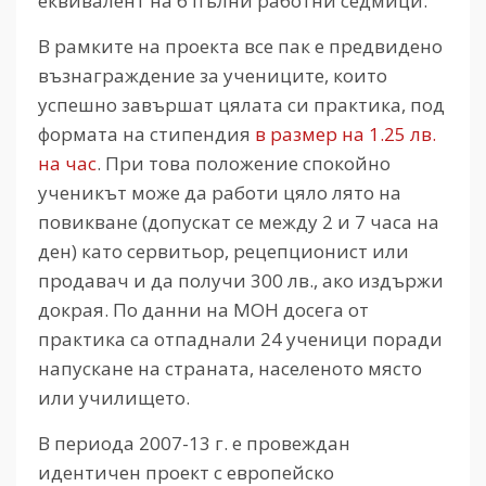
еквивалент на 6 пълни работни седмици.
В рамките на проекта все пак е предвидено
възнаграждение за учениците, които
успешно завършат цялата си практика, под
формата на стипендия
в размер на 1.25 лв.
на час
. При това положение спокойно
ученикът може да работи цяло лято на
повикване (допускат се между 2 и 7 часа на
ден) като сервитьор, рецепционист или
продавач и да получи 300 лв., ако издържи
докрая. По данни на МОН досега от
практика са отпаднали 24 ученици поради
напускане на страната, населеното място
или училището.
В периода 2007-13 г. е провеждан
идентичен проект с европейско