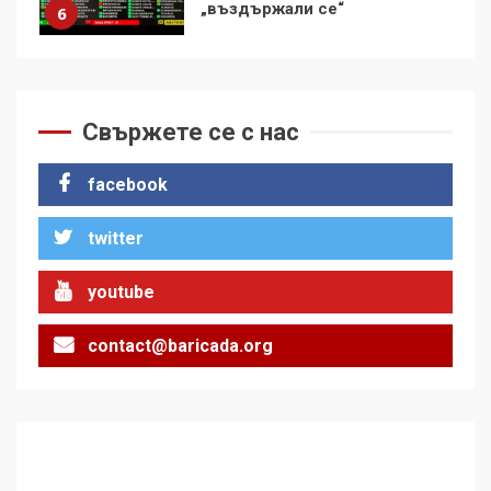
демокрацията
7
За 100-годишнината на
Фидел Кастро – изкачване
Свържете се с нас
на Черни връх по неговите
стъпки от 1972 г.
1
facebook
twitter
Цената на войната
youtube
2
contact@baricada.org
Аз съм изследовател на
геноцида. Навлизаме в
ужасяваща нова епоха
3