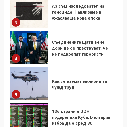
Съединените щати вече
дори не се преструват, че
не подкрепят терористи
4
Как се вземат милиони за
чужд труд
5
136 страни в ООН
подкрепиха Куба, България
избра да е сред 30
„въздържали се“
6
Удължаването на „Чат
контрола“ в ЕС е обида за