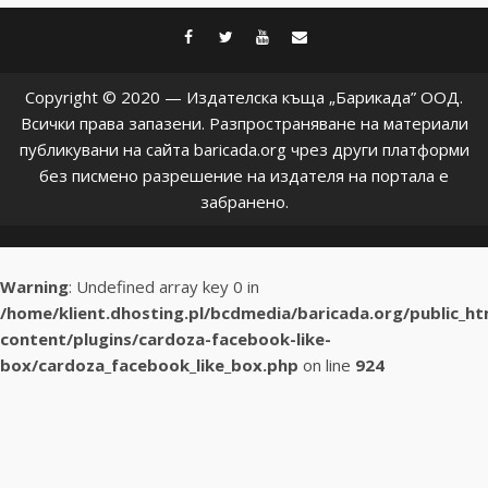
facebook
twitter
youtube
contact@baric
Copyright © 2020 — Издателска къща „Барикада” ООД.
Всички права запазени. Разпространяване на материали
публикувани на сайта baricada.org чрез други платформи
без писмено разрешение на издателя на портала е
забранено.
Warning
: Undefined array key 0 in
/home/klient.dhosting.pl/bcdmedia/baricada.org/public_h
content/plugins/cardoza-facebook-like-
box/cardoza_facebook_like_box.php
on line
924