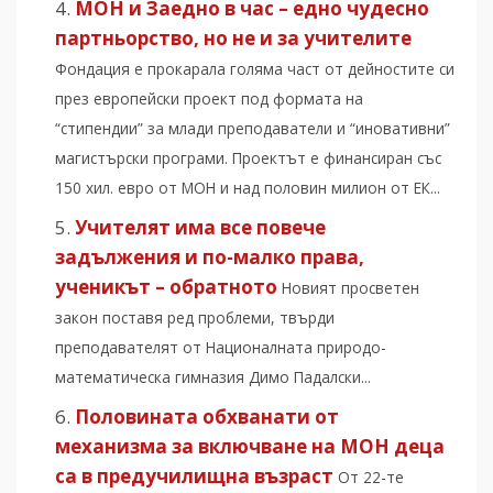
МОН и Заедно в час – едно чудесно
партньорство, но не и за учителите
Фондация е прокарала голяма част от дейностите си
през европейски проект под формата на
“стипендии” за млади преподаватели и “иновативни”
магистърски програми. Проектът е финансиран със
150 хил. евро от МОН и над половин милион от ЕК...
Учителят има все повече
задължения и по-малко права,
ученикът – обратното
Новият просветен
закон поставя ред проблеми, твърди
преподавателят от Националната природо-
математическа гимназия Димо Падалски...
Половината обхванати от
механизма за включване на МОН деца
са в предучилищна възраст
От 22-те