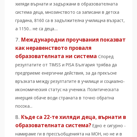
хиляди върнати и задържани в образователната
система деца, мнозинството са записани в детска
градина, 8160 са в задължителна училищна възраст,
а 1150... не са деца....
Международни проучвания показват
как неравенството проваля
образователната ни система
Според
резултатите от TIMSS и PISA България трябва да
предприеме енергични действия, за да прекъсне
връзката между резултатите в училище и социално-
икономическия статус на ученика. Политическата
инерция обаче води страната в точно обратна
посока...
Къде са 22-те хиляди деца, върнати в
образователната система?
Едно е сигурно -
намираме ги в прессъобщенията на МОН, но не и в