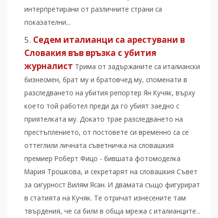
интерпретирани от различните страни са
показателни...
Седем италианци са арестувани в
Словакия във връзка с убития
журналист
Трима от задържаните са италиански
бизнесмен, брат му и братовчед му, споменати в
разследването на убития репортер Ян Кучяк, върху
което той работел преди да го убият заедно с
приятелката му. Докато трае разследването на
престъплението, от постовете си временно са се
оттеглили личната съветничка на словашкия
премиер Роберт Фицо - бившата фотомоделка
Мария Трошкова, и секретарят на словашкия Съвет
за сигурност Вилям Ясан. И двамата също фигурират
в статията на Кучяк. Те отричат изнесените там
твърдения, че са били в обща мрежа с италианците...