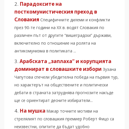
Парадоксите на
посткомунистическия преход в
Словакия
Специфичните дилеми и конфликти
през 90-те години на ХХ в. водят Словакия по
различен път от другите “вишеградски” държави,
включително по отношение на ролята на
антикомунизма в политиката ...
Арабската „заплаха“ и корупцията
доминират в словашките избори
Зузана
Чапутова спечели убедителна победа на първия тур,
но характерът на обществените и политически
дебати в страната затруднява прогнозите накъде
ще се ориентират десните избиратели...
На мушка
Макар точните мотиви на
стрелялият по словашкия премиер Роберт Фицо са
неизвестни, опитите да бъдат удобно