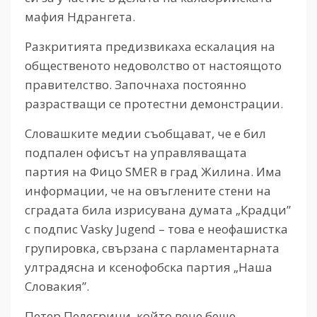
мафия Ндрангета.
Разкритията предизвикаха ескалация на
общественото недоволство от настоящото
правителство. Започнаха постоянно
разрастващи се протестни демонстрации.
Словашките медии съобщават, че е бил
подпален офисът на управляващата
партия на Фицо SMER в град Жилина. Има
информации, че на овъглените стени на
сградата била изрисувана думата „Крадци”
с подпис Vasky Jugend – това е неофашистка
групировка, свързана с парламентарната
ултрадясна и ксенофобска партия „Наша
Словакия”.
Петер Пелегрини, който вече беше