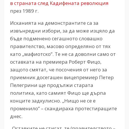
в страната след Кадифената революция
през 1989 г.
Исканията на демонстрантите са за
извънредни избори, за да може изцяло да
бъде подменено сегашното словашко
правителство, масово определяно от тях
като „мафиотско”. Те не са доволни само от
оставката на премиера Роберт Фицо,
защото смятат, че посочения от него за
приемник досегашен вицепремиер Петер
Пелегрини ще продължи старата
политика, като самият Фицо ще дърпа
конците задкулисно. „Нищо не се е
променило” – скандираха протестиращите
днес.
„Оставките не стигат, те (правителството –