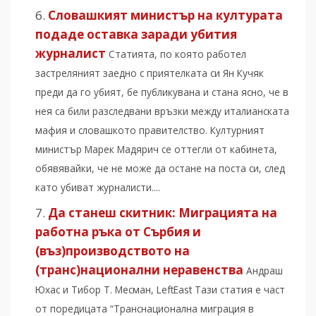
Словашкият министър на културата
подаде оставка заради убития
журналист
Статията, по която работел
застреляният заедно с приятелката си Ян Кучяк
преди да го убият, бе публикувана и стана ясно, че в
нея са били разследвани връзки между италианската
мафия и словашкото правителство. Културният
министър Марек Мадярич се оттегли от кабинета,
обявявайки, че не може да остане на поста си, след
като убиват журналисти....
Да станеш скитник: Миграцията на
работна ръка от Сърбия и
(въз)производството на
(транс)национални неравенства
Андраш
Юхас и Тибор Т. Месман, LeftEast Тази статия е част
от поредицата “Транснационална миграция в