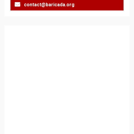
contact@baricada.org
2
Аз съм изследовател на
геноцида. Навлизаме в
ужасяваща нова епоха
3
Съединените щати вече
дори не се преструват, че
не подкрепят терористи
4
Как се вземат милиони за
чужд труд
5