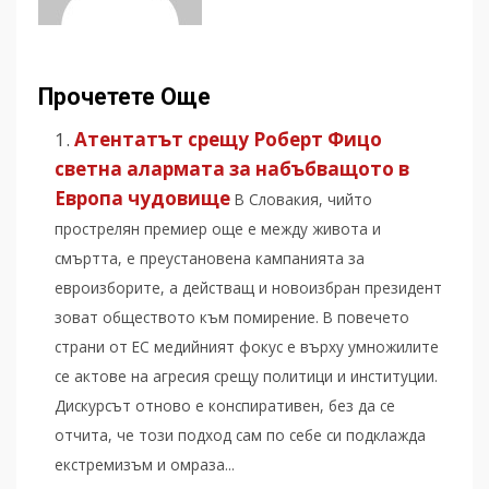
Прочетете Още
Атентатът срещу Роберт Фицо
светна алармата за набъбващото в
Европа чудовище
В Словакия, чийто
прострелян премиер още е между живота и
смъртта, е преустановена кампанията за
евроизборите, а действащ и новоизбран президент
зоват обществото към помирение. В повечето
страни от ЕС медийният фокус е върху умножилите
се актове на агресия срещу политици и институции.
Дискурсът отново е конспиративен, без да се
отчита, че този подход сам по себе си подклажда
екстремизъм и омраза...