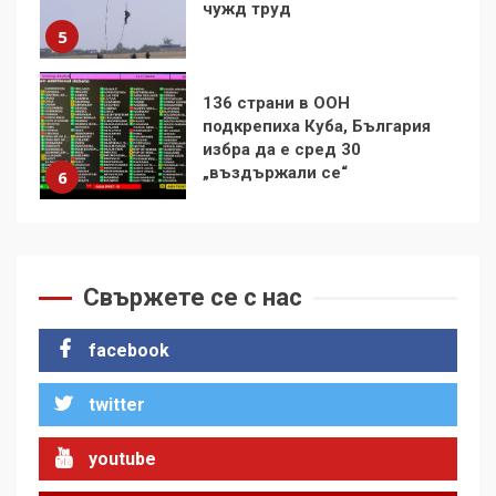
136 страни в ООН
подкрепиха Куба, България
избра да е сред 30
„въздържали се“
6
Удължаването на „Чат
контрола“ в ЕС е обида за
демокрацията
7
Свържете се с нас
За 100-годишнината на
Фидел Кастро – изкачване
на Черни връх по неговите
facebook
стъпки от 1972 г.
1
twitter
youtube
Цената на войната