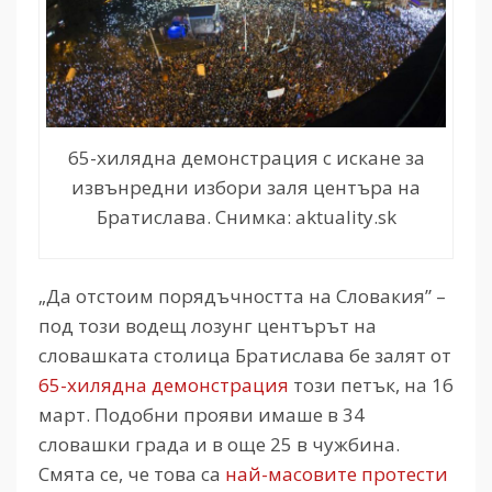
65-хилядна демонстрация с искане за
извънредни избори заля центъра на
Братислава. Снимка: aktuality.sk
„Да отстоим порядъчността на Словакия” –
под този водещ лозунг центърът на
словашката столица Братислава бе залят от
65-хилядна демонстрация
този петък, на 16
март. Подобни прояви имаше в 34
словашки града и в още 25 в чужбина.
Смята се, че това са
най-масовите протести