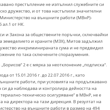
жавано престъпление не изпълнил служебните си
вско дружество, и от това настъпили значителни
а Министерство на външните работи (МВнР)-
6 ал.1 от НК.
си и Закона за обществените поръчки, сключвайки
а земеделието и храните (МЗХ), Митов задължил
дружество инкриминираната сума и не предвидил
ожение по така сключените споразумения.
Борисов“ 2 е с мярка за неотклонение „подписка“.
а от 15.01.2016 г. до 22.07.2016 г., като
външните работи, при условията на продължавано
 си да наблюдава и контролира дейността на
териално-техническо осигуряване” в МВнР, не е
 на директора на тази дирекция. В резултат на
истерство на външните работи в размер на 494