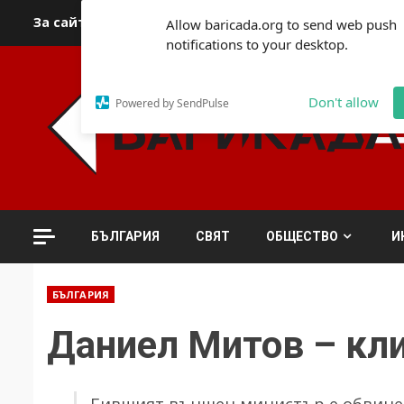
Skip
За сайта
Автори
За контакти
За реклама
Полит
Allow baricada.org to send web push
to
notifications to your desktop.
content
Don't allow
Powered by SendPulse
БЪЛГАРИЯ
СВЯТ
ОБЩЕСТВО
И
БЪЛГАРИЯ
Даниел Митов – кли
Бившият външен министър е обвинен