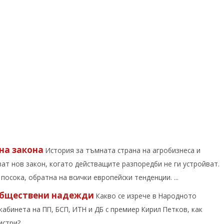
на закона
История за тъмната страна на агробизнеса и
ат нов закон, когато действащите разпоредби не ги устройват.
осока, обратна на всички европейски тенденции. ...
 обществени надежди
Какво се изрече в Народното
абинета на ПП, БСП, ИТН и ДБ с премиер Кирил Петков, как
три?...