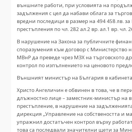
външните работи, при условията на продъл
задължения с цел да набави облага за търго
вредни последици в размер на 494 458 лв. з
престъпления по чл. 282 ал.2 вр. ал.1 вр. чл. 2
В нарушение на Закона за публичните финан
споразумения към договор с Министерство н
МВнР да преведе чрез МЗХ на търговското 
контрол по изпълнението на ценовото предл
Външният министър на България в кабинета „
Христо Ангеличин е обвинен в това, че в период
длъжностно лице – заместник-министър на 
престъпление, в нарушение на задълженията
дирекция „Управление на собствеността и ма
упражнил достатъчен контрол върху работата
това са последвали значителни щети за Мин