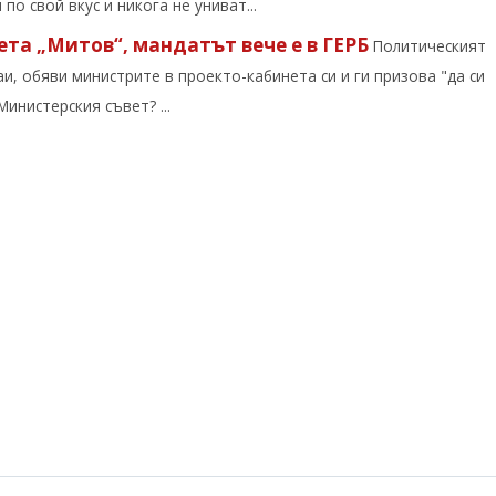
о свой вкус и никога не униват...
та „Митов“, мандатът вече е в ГЕРБ
Политическият
и, обяви министрите в проекто-кабинета си и ги призова "да си
инистерския съвет? ...