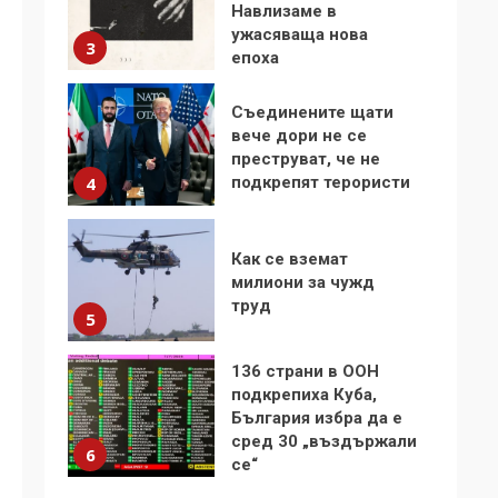
Навлизаме в
ужасяваща нова
3
епоха
Съединените щати
вече дори не се
преструват, че не
подкрепят терористи
4
Как се вземат
милиони за чужд
труд
5
136 страни в ООН
подкрепиха Куба,
България избра да е
сред 30 „въздържали
6
се“