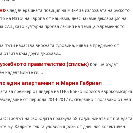
шно
След вчерашната позиция на МВнР за изложбата на руското
о на Източна Европа от нацизма, днес чакаме декларация на
на САЩ като културна проява лекция на тема „Съвременното
ва пъти нараства вносната суровина, идваща предимно от
а отлита към други държави...
лужебното правителство (списък)
Кои ще бъдат
 Радев? Вижте ги: ...
ло един апартамент и Мария Габриел
та за премиер от лидера на ГЕРБ Бойко Борисов еврокомисарка
зследване от периода 2014-2017 г., свързано с ползвано от нея
ри Островът на свободата празнува 58-годишнината от победата
ите му. Кадрите тук са уловили щрихи от днешния колективен