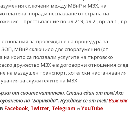
поразумения сключени между МВнР и МЗХ, на
мо платена, поради неспазване от страна на
ение – престъпление по чл.219, ал.2 , вр. ал.1 , вр
це основания за провеждане на процедура за
а ЗОП, МВнР сключило две споразумения (от
лата на които са ползвали услугите на търговско
овско дружество МЗХ е в договорни отношения след
не на въздушен транспорт, хотелски настанявания
увания за служителите на МЗХ.
държа от своите читатели. Стани един от тях! Ако
вуването на "Барикада". Нуждаем се от теб!
Виж как
в
Facebook
,
Twitter
,
Telegram
и
YouTube