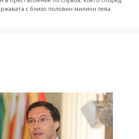
ржавата с близо половин милион лева