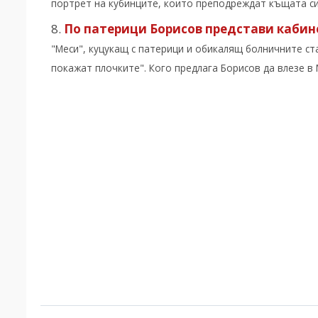
портрет на кубинците, които преподреждат къщата си п
По патерици Борисов представи кабине
"Меси", куцукащ с патерици и обикалящ болничните ста
покажат плочките". Кого предлага Борисов да влезе в М