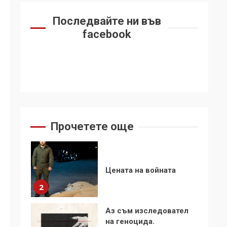
6
се“
Последвайте ни във
Удължаването на
facebook
„Чат контрола“ в ЕС е
обида за
демокрацията
7
За 100-годишнината
на Фидел Кастро –
изкачване на Черни
връх по неговите
1
Прочетете още
стъпки от 1972 г.
Цената на войната
2
Аз съм изследовател
на геноцида.