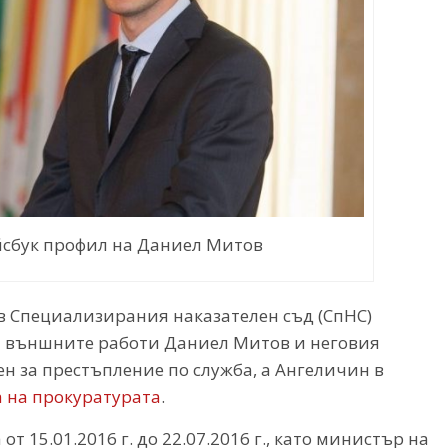
сбук профил на Даниел Митов
 в Специализирания наказателен съд (СпНС)
 външните работи Даниел Митов и неговия
н за престъпление по служба, а Ангеличин в
 на прокуратурата
.
т 15.01.2016 г. до 22.07.2016 г., като министър на