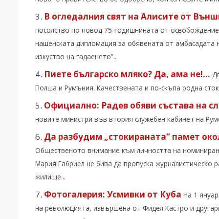
В огледалния свят на Алисите от Вън
посолство по повод 75-годишнината от освобождениет
нашенската дипломация за обявената от амбасадата 
изкуство на гадаенето”...
Пиете българско мляко? Да, ама не!…
Д
Полша и Румъния. Качествената и по-скъпа родна сток
Официално: Радев обяви състава на с
новите министри във втория служебен кабинет на Румен
Да разбудим „стокираната“ памет око
Общественото внимание към личността на номинирана
Мария Габриел не бива да пропуска журналистическо ра
жилище...
Фотогалерия: Усмивки от Куба
На 1 януа
на революцията, извършена от Фидел Кастро и другар