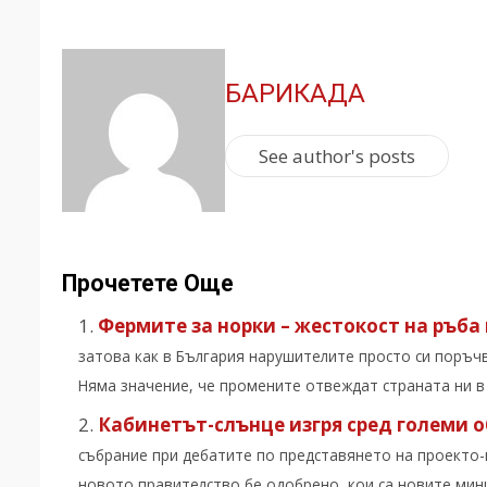
БАРИКАДА
See author's posts
Прочетете Още
Фермите за норки – жестокост на ръба 
затова как в България нарушителите просто си поръчв
Няма значение, че промените отвеждат страната ни в п
Кабинетът-слънце изгря сред големи
събрание при дебатите по представянето на проекто-к
новото правителство бе одобрено, кои са новите минис