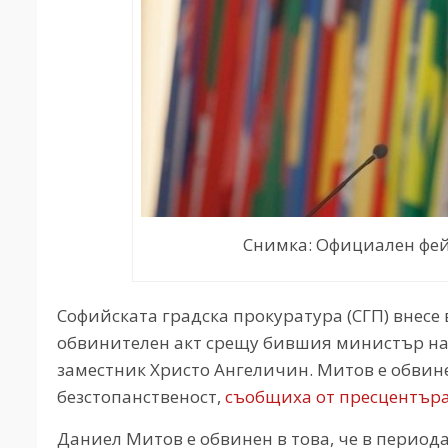
Снимка: Официален фей
Софийската градска прокуратура (СГП) внесе
обвинителен акт срещу бившия министър на
заместник Христо Ангеличин. Митов е обвине
безстопанственост,
съобщиха от пресцентъра
Даниел Митов е обвинен в това, че в периода о