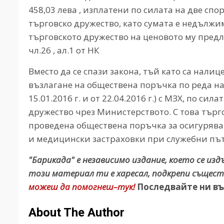
458,03 лева , изплатени по силата на две с
търговско дружество, като сумата е недължи
търговското дружество на ценовото му предлож
чл.26 , ал.1 от НК
Вместо да се спази закона, тъй като са нали
възлагане на обществена поръчка по реда н
15.01.2016 г. и от 22.04.2016 г.) с МЗХ, по си
дружество чрез Министерството. С това търг
проведена обществена поръчка за осигурява
и медицински застраховки при служебни път
"Барикада" е независимо издание, което се из
този материал ти е харесал, подкрепи същест
можеш да помогнеш–тук!
Последвайте ни въ
About The Author