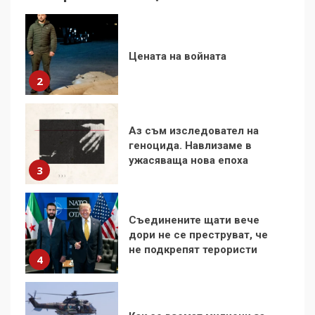
Аз съм изследовател на
геноцида. Навлизаме в
ужасяваща нова епоха
3
Съединените щати вече
дори не се преструват, че
не подкрепят терористи
4
Как се вземат милиони за
чужд труд
5
136 страни в ООН