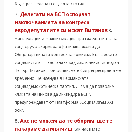
бъде разгледана в отделна статия....
Делегати на БСП оспорват
изключванията на конгреса,
евродепутатите си искат Витанов
За
манипулации и фалшификации при гласуванията на
соцфорума алармира официална жалба до
Общопартийната контролна комисия. Българските
социалисти в ЕП застанаха зад изключения си водач
Петър Витанов. Той обяви, че е бил репресиран и че
временно ще членува в Германската
социалдемокртическа партия. „Няма да позволим
кликата на Нинова да ликвидира БСП”,
предупреждават от Платформа „Социализъм XXI
век”...
Ако не можем да те оборим, ще те
накараме да мълчиш
Как частните