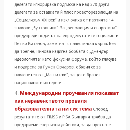
делегати игнорираха подписка на над 270 други
делегати за оставката ѝ плюс проекторезолюция на
„Социализъм XXI век” и изключиха от партията 14
знакови „бунтовници”. За „революция и съпротива”
предупреди водачът на евродепутатите социалисти
Петър Витанов, заметнат с палестинска кърпа. Без
да трепне, Нинова издигна борбата с „джендър
идеологията” като фокус на форума, който гласува
и подкрепа за Румен Овчаров, обявил се за
наклеветен от „Магнитски”, защото бранел
националните интереси ...
Международни проучвания показват
как неравенството проваля
образователната ни система
Според
резултатите от TIMSS и PISA България трябва да
предприеме енергични действия, за да прекъсне