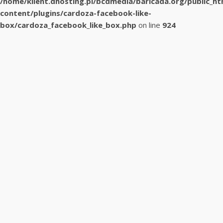
/home/klient.dhosting.pl/bcdmedia/baricada.org/public_h
content/plugins/cardoza-facebook-like-
box/cardoza_facebook_like_box.php
on line
924