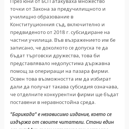
През юни от БСП атакуваха множество
точки от Закона за предучилищното и
училищно образование в
Конституционния съд, включително и
предвиденото от 2018 г. субсидиране на
частни училища. Във възражението им бе
записано, че доколкото се допуска те да
бъдат търговски дружества, това би
представлявало недопустима държавна
помощ за опериращи на пазара фирми.
Освен това възможността им да избират
дали да получат такава субсидия означава,
че отделните конкурентни фирми ще бъдат
поставени в неравностойна среда.
"Барикада" е независимо издание, което се
издържа от своите читатели. Стани един