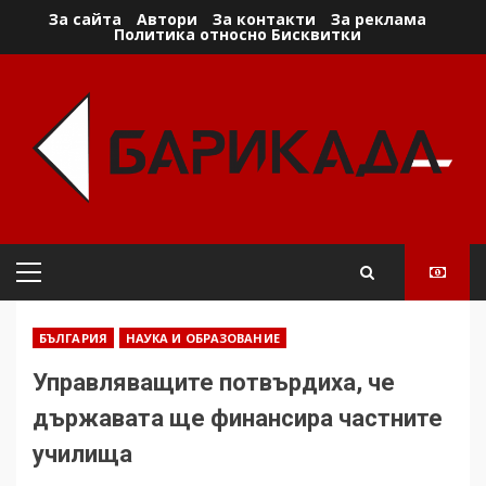
Skip
За сайта
Автори
За контакти
За реклама
Политика относно Бисквитки
to
content
Primary
Menu
БЪЛГАРИЯ
НАУКА И ОБРАЗОВАНИЕ
Управляващите потвърдиха, че
държавата ще финансира частните
училища