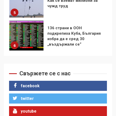
подкрепиха Куба, България
избра да е сред 30
„въздържали се“
6
Удължаването на „Чат
контрола“ в ЕС е обида за
демокрацията
7
За 100-годишнината на
Фидел Кастро – изкачване
на Черни връх по неговите
Свържете се с нас
стъпки от 1972 г.
1
facebook
twitter
Цената на войната
2
youtube