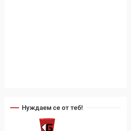
Аз съм изследовател на
геноцида. Навлизаме в
ужасяваща нова епоха
3
Съединените щати вече
дори не се преструват, че
не подкрепят терористи
4
Как се вземат милиони за
чужд труд
Нуждаем се от теб!
5
136 страни в ООН