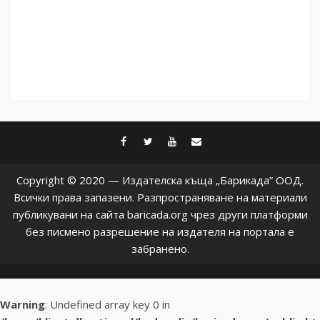
facebook
twitter
youtube
contact@baric
Copyright © 2020 — Издателска къща „Барикада” ООД.
Всички права запазени. Разпространяване на материали
публикувани на сайта baricada.org чрез други платформи
без писмено разрешение на издателя на портала е
забранено.
Warning
: Undefined array key 0 in