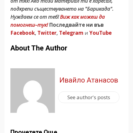
от тях! Ако този материал ти е харесал,
подкрепи съществуването на "Барикада".
Нуждаем се от теб!
Виж как можеш да
помогнеш–тук!
Последвайте ни във
Facebook
,
Twitter
,
Telegram
и
YouTube
About The Author
Ивайло Атанасов
See author's posts
Прочетете Още