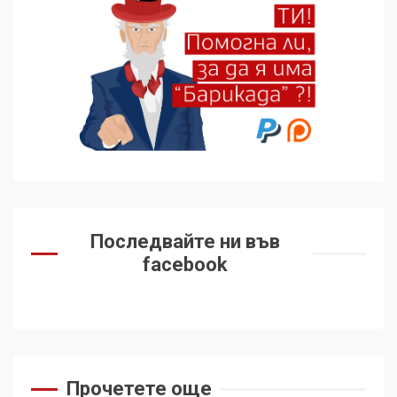
подкрепиха Куба, България
избра да е сред 30
„въздържали се“
6
Удължаването на „Чат
контрола“ в ЕС е обида за
демокрацията
7
За 100-годишнината на
Фидел Кастро – изкачване
Последвайте ни във
на Черни връх по неговите
facebook
стъпки от 1972 г.
1
Цената на войната
2
Прочетете още