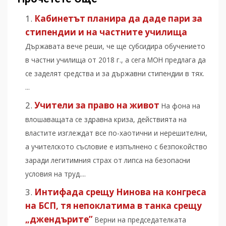
Кабинетът планира да даде пари за
стипендии и на частните училища
Държавата вече реши, че ще субсидира обучението
в частни училища от 2018 г., а сега МОН предлага да
се заделят средства и за държавни стипендии в тях.
...
Учители за право на живот
На фона на
влошаващата се здравна криза, действията на
властите изглеждат все по-хаотични и нерешителни,
а учителското съсловие е изпълнено с безпокойство
заради легитимния страх от липса на безопасни
условия на труд....
Интифада срещу Нинова на конгреса
на БСП, тя непоклатима в танка срещу
„джендърите”
Верни на председателката