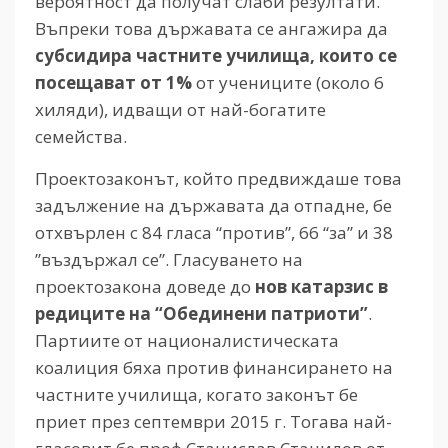
вероятност да получат слаби резултати.
Въпреки това държавата се ангажира да
субсидира частните училища, които се
посещават от 1%
от учениците (около 6
хиляди), идващи от най-богатите
семейства.
Проектозаконът, който предвиждаше това
задължение на държавата да отпадне, бе
отхвърлен с 84 гласа “против”, 66 “за” и 38
”въздържал се”. Гласуването на
проектозакона доведе до
нов катарзис в
редиците на “Обединени патриоти”
.
Партиите от националистическата
коалиция бяха против финансирането на
частните училища, когато законът бе
приет през септември 2015 г. Тогава най-