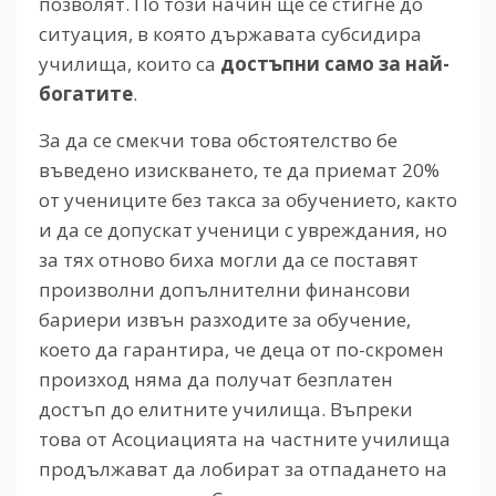
позволят. По този начин ще се стигне до
ситуация, в която държавата субсидира
училища, които са
достъпни само за най-
богатите
.
За да се смекчи това обстоятелство бе
въведено изискването, те да приемат 20%
от учениците без такса за обучението, както
и да се допускат ученици с увреждания, но
за тях отново биха могли да се поставят
произволни допълнителни финансови
бариери извън разходите за обучение,
което да гарантира, че деца от по-скромен
произход няма да получат безплатен
достъп до елитните училища. Въпреки
това от Асоциацията на частните училища
продължават да лобират за отпадането на