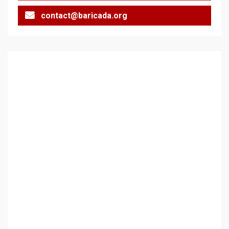
contact@baricada.org
Аз съм изследовател на
геноцида. Навлизаме в
ужасяваща нова епоха
3
Съединените щати вече
дори не се преструват, че
не подкрепят терористи
4
Как се вземат милиони за
чужд труд
5