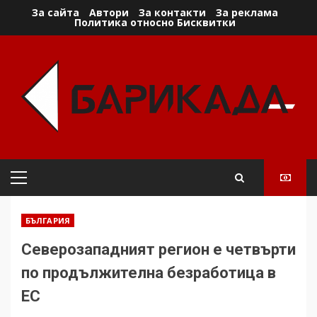
Skip
За сайта
Автори
За контакти
За реклама
Политика относно Бисквитки
to
content
Primary
Menu
БЪЛГАРИЯ
Северозападният регион е четвърти
по продължителна безработица в
ЕС