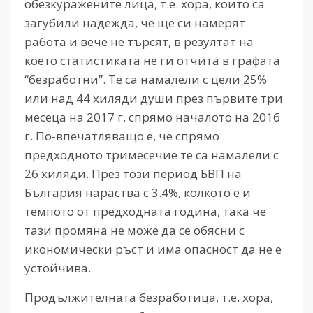
обезкуражените лица, т.е. хора, които са
загубили надежда, че ще си намерят
работа и вече не търсят, в резултат на
което статистиката не ги отчита в графата
“безработни”. Те са намалели с цели 25%
или над 44 хиляди души през първите три
месеца на 2017 г. спрямо началото на 2016
г. По-впечатляващо е, че спрямо
предходното тримесечие те са намалели с
26 хиляди. През този период БВП на
България нараства с 3.4%, колкото е и
темпото от предходната година, така че
тази промяна не може да се обясни с
икономически ръст и има опасност да не е
устойчива.
Продължителната безработица, т.е. хора,