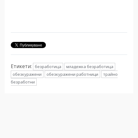
Етикети:
безработица
младежка безработица
обезкуражени
обезкуражени работници
трайно
безработни