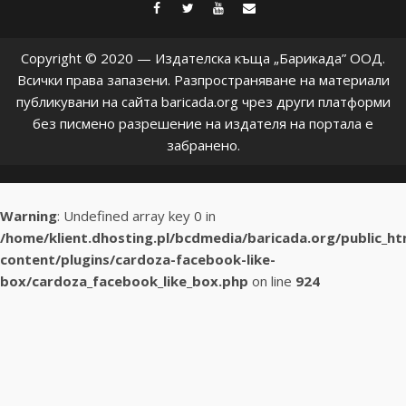
facebook
twitter
youtube
contact@baric
Copyright © 2020 — Издателска къща „Барикада” ООД.
Всички права запазени. Разпространяване на материали
публикувани на сайта baricada.org чрез други платформи
без писмено разрешение на издателя на портала е
забранено.
Warning
: Undefined array key 0 in
/home/klient.dhosting.pl/bcdmedia/baricada.org/public_h
content/plugins/cardoza-facebook-like-
box/cardoza_facebook_like_box.php
on line
924