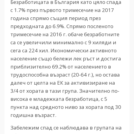
Безработицата в България като цяло спада
с 1.7% през първото тримесечие на 2017
година спрямо същия период през
предходната до 6.9%. Спрямо посленото
тримесечие на 2016 г. обаче безработните
са се увеличили минимално с 9 хиляди и
сега са 224 хил. Икономически активното
население също бележи лек ръст и достига
приблизително 69.2% от населението в
трудоспособна възраст (20-64 г.), но остава
далеч от целта на ЕК за активизиране на
3/4 от хората в тази група.
Значително по-
висока е младежката безработица, с 5
пункта над средното ниво за хората под 30
годишна възраст.
Забележим спад се наблюдава в групата на