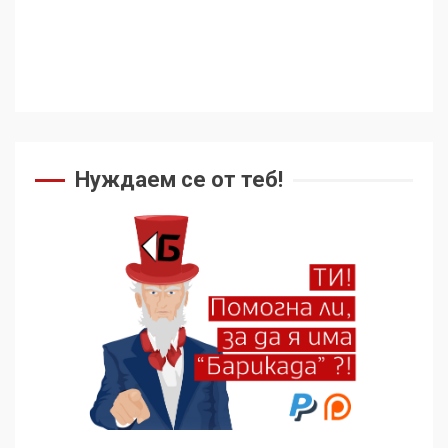
ужасяваща нова епоха
3
Съединените щати вече
дори не се преструват, че
не подкрепят терористи
4
Нуждаем се от теб!
Как се вземат милиони за
чужд труд
5
136 страни в ООН
подкрепиха Куба, България
избра да е сред 30
„въздържали се“
6