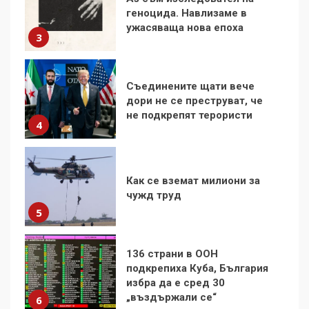
ужасяваща нова епоха
3
Съединените щати вече
дори не се преструват, че
не подкрепят терористи
4
Как се вземат милиони за
чужд труд
5
136 страни в ООН
подкрепиха Куба, България
избра да е сред 30
„въздържали се“
6