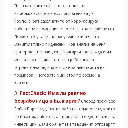
Положителните ефекти от социално-
икономическите мерки, приложени за да
компенсират засегнатите от коронавируса
работници и компании, с които се хвали кабинетът
"Борисов 3", са силно преувеличени и често
манипулативно поднесени. Нов анализ на Ваня
Григорова и "Солидарна България" поглежда към
мерките от гледна точка на работника и
опровергава редица митове за действията на
премиера и неговите министри по време на
кризата...
FactCheck: Има ли реално
безработица в България?
Според премиера
Бойко Борисов, у нас не работят само онези, които
не искат да работят, а страната ни е дестинация на
инвестиции. Дали обаче тези твърдения отговарят