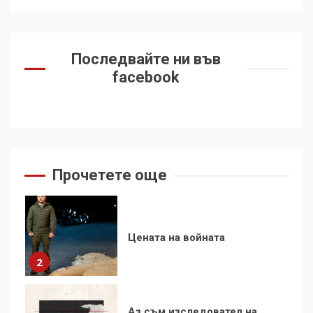
Удължаването на „Чат
контрола“ в ЕС е обида за
демокрацията
Последвайте ни във
7
facebook
За 100-годишнината на
Фидел Кастро – изкачване
на Черни връх по неговите
стъпки от 1972 г.
1
Прочетете още
Цената на войната
2
Аз съм изследовател на
геноцида. Навлизаме в