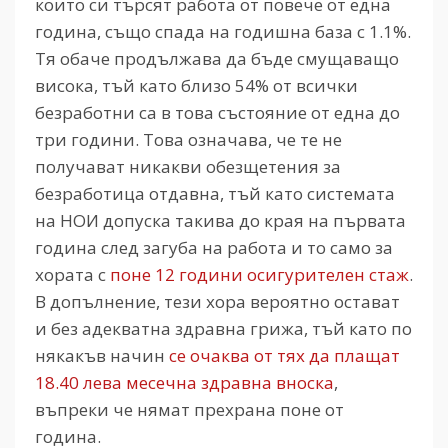
които си търсят работа от повече от една
година, също спада на годишна база с 1.1%.
Тя обаче продължава да бъде смущаващо
висока, тъй като близо 54% от всички
безработни са в това състояние от една до
три години. Това означава, че те не
получават никакви обезщетения за
безработица отдавна, тъй като системата
на НОИ допуска такива до края на първата
година след загуба на работа и то само за
хората с
поне 12 години осигурителен стаж
.
В допълнение, тези хора вероятно остават
и без адекватна здравна грижа, тъй като по
някакъв начин
се очаква от тях да плащат
18.40 лева месечна здравна вноска
,
въпреки че нямат прехрана поне от
година.