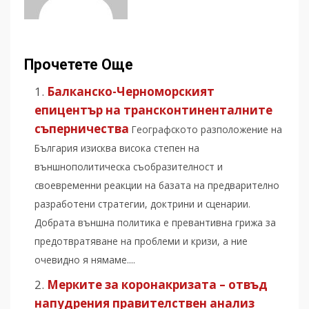
Прочетете Още
Балканско-Черноморският
епицентър на трансконтиненталните
съперничества
Географското разположение на
България изисква висока степен на
външнополитическа съобразителност и
своевременни реакции на базата на предварително
разработени стратегии, доктрини и сценарии.
Добрата външна политика е превантивна грижа за
предотвратяване на проблеми и кризи, а ние
очевидно я нямаме....
Мерките за коронакризата – отвъд
напудрения правителствен анализ