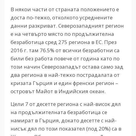
В някои части от страната положението е
доста по-тежко, отколкото усреднените
данни разкриват. Северозападният регион
е на четвърто място по продължителна
безработица сред 275 региона в ЕС. През
2016 г. там 76.5% от всички безработни са
били без работа повече от година като по
този начин Северозападът остава само зад
два региона в най-тежко пострадалата от
кризата Гърция и един френски регион –
островът Майот в Индийския океан.
Цели 7 от десетте региона с най-висок дял
на продължителната безработица се
намират в Гърция, докато десетте с най-
нисък дял по този показател (под 20%) са в