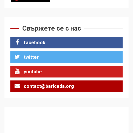
Удължаването на „Чат
контрола“ в ЕС е обида за
демокрацията
7
Свържете се с нас
За 100-годишнината на
facebook
Фидел Кастро – изкачване
на Черни връх по неговите
twitter
стъпки от 1972 г.
1
youtube
contact@baricada.org
Цената на войната
2
Аз съм изследовател на
геноцида. Навлизаме в
ужасяваща нова епоха