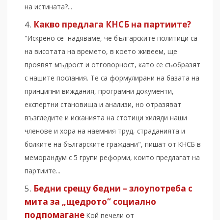
на истината?...
Какво предлага КНСБ на партиите?
"Искрено се надяваме, че българските политици са
на висотата на времето, в което живеем, ще
проявят мъдрост и отговорност, като се съобразят
с нашите послания. Те са формулирани на базата на
принципни виждания, програмни документи,
експертни становища и анализи, но отразяват
възгледите и исканията на стотици хиляди наши
членове и хора на наемния труд, страданията и
болките на българските граждани", пишат от КНСБ в
меморандум с 5 групи реформи, които предлагат на
партиите...
Бедни срещу бедни – злоупотреба с
мита за „щедрото“ социално
подпомагане
Кой печели от