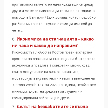
противопоставянето на едни нуждаещи се срещу
други и може ли наистина да се живее от социални
помощи в България? Един доклад, който подробно
разбива митовете – нужно е само да има кой да
чете....
Икономика на стагнацията – какво
ни чака и какво да направим?
Икономистът Любослав Костов прави експертна
прогноза за очакваната стагнация на българската
икономика и предлага 9 конкретни мерки, сред
които осигуряване на 80% от заплатите,
мораториум въху ипотеки и наеми, въвеждане на
“Corona Wealth Tax” за 2020-та година, необлагаем
минимум, директни средства за студенти и
командировани работници и други...
Делът на безработните се върна