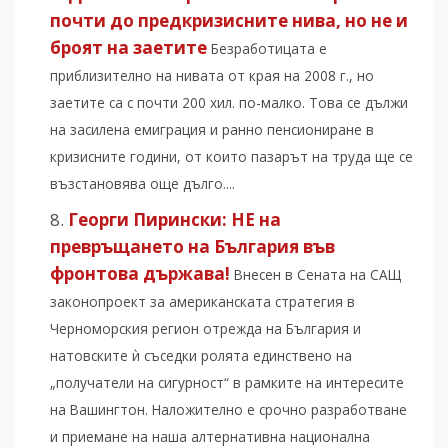
почти до предкризисните нива, но не и
броят на заетите
Безработицата е
приблизително на нивата от края на 2008 г., но
заетите са с почти 200 хил. по-малко. Това се дължи
на засилена емиграция и ранно пенсиониране в
кризисните години, от които пазарът на труда ще се
възстановява още дълго....
Георги Пирински: НЕ на
превръщането на България във
фронтова държава!
Внесен в Сената на САЩ
законопроект за американската стратегия в
Черноморския регион отрежда на България и
натовските ѝ съседки ролята единствено на
„получатели на сигурност“ в рамките на интересите
на Вашингтон. Наложително е срочно разработване
и приемане на наша алтернативна национална