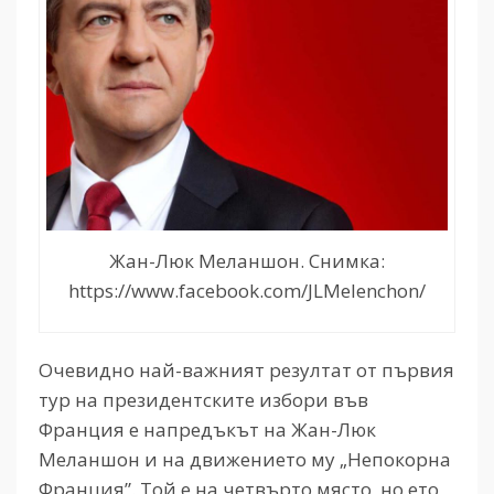
Жан-Люк Меланшон. Снимка:
https://www.facebook.com/JLMelenchon/
Очевидно най-важният резултат от първия
тур на президентските избори във
Франция е напредъкът на Жан-Люк
Меланшон и на движението му „Непокорна
Франция”. Той е на четвърто място, но ето