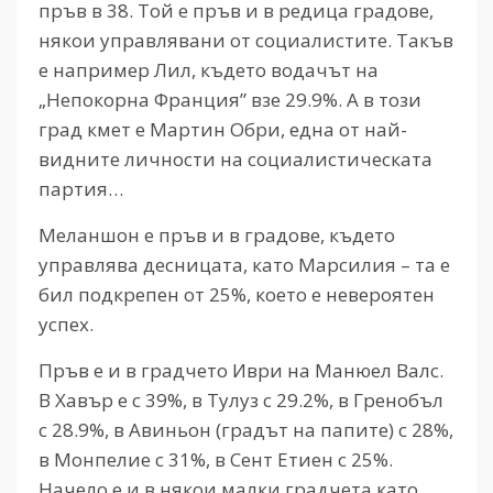
пръв в 38. Той е пръв и в редица градове,
някои управлявани от социалистите. Такъв
е например Лил, където водачът на
„Непокорна Франция” взе 29.9%. А в този
град кмет е Мартин Обри, една от най-
видните личности на социалистическата
партия…
Меланшон е пръв и в градове, където
управлява десницата, като Марсилия – та е
бил подкрепен от 25%, което е невероятен
успех.
Пръв е и в градчето Иври на Манюел Валс.
В Хавър е с 39%, в Тулуз с 29.2%, в Гренобъл
с 28.9%, в Авиньон (градът на папите) с 28%,
в Монпелие с 31%, в Сент Етиен с 25%.
Начело е и в някои малки градчета като