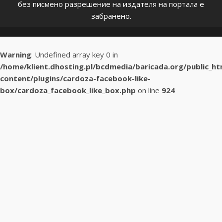
без писмено разрешение на издателя на портала е
забранено.
Warning
: Undefined array key 0 in
/home/klient.dhosting.pl/bcdmedia/baricada.org/public_h
content/plugins/cardoza-facebook-like-
box/cardoza_facebook_like_box.php
on line
924