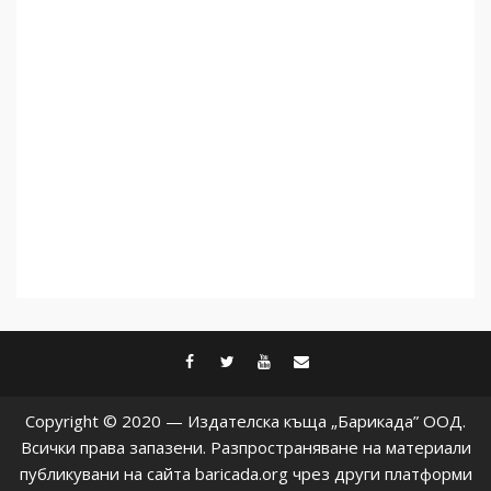
не подкрепят терористи
4
Как се вземат милиони за
чужд труд
5
facebook
twitter
youtube
contact@baric
Copyright © 2020 — Издателска къща „Барикада” ООД.
Всички права запазени. Разпространяване на материали
публикувани на сайта baricada.org чрез други платформи