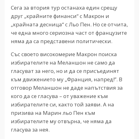
Сега за втория тур останаха един срещу
друг „крайните финанси“ с Макрон и
„крайната десница“ с Льо Пен. Но се отчита,
че една много сериозна част от французите
няма да са представени политически.
Със своето високомерие Макрон поиска
избирателите на Меланшон не само да
гласуват за него, но и да се присъединят
към движението му „Франция, напред!”. В
отговор Меланшон не даде напътствия за
кого да се гласува – от уважение към
избирателите си, както той заяви. А на
призива на Марин льо Пен към
избирателите му отвърна, че няма да
гласува за нея.