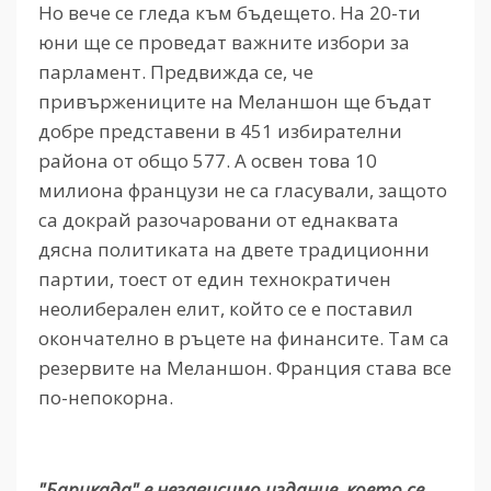
Но вече се гледа към бъдещето. На 20-ти
юни ще се проведат важните избори за
парламент. Предвижда се, че
привържениците на Меланшон ще бъдат
добре представени в 451 избирателни
района от общо 577. А освен това 10
милиона французи не са гласували, защото
са докрай разочаровани от еднаквата
дясна политиката на двете традиционни
партии, тоест от един технократичен
неолиберален елит, който се е поставил
окончателно в ръцете на финансите. Там са
резервите на Меланшон. Франция става все
по-непокорна.
"Барикада" е независимо издание, което се