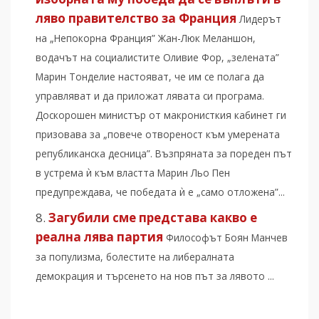
ляво правителство за Франция
Лидерът
на „Непокорна Франция” Жан-Люк Меланшон,
водачът на социалистите Оливие Фор, „зелената”
Марин Тонделие настояват, че им се полага да
управляват и да приложат лявата си програма.
Доскорошен министър от макронисткия кабинет ги
призовава за „повече отвореност към умерената
републиканска десница”. Възпряната за пореден път
в устрема ѝ към властта Марин Льо Пен
предупреждава, че победата ѝ е „само отложена”...
Загубили сме представа какво е
реална лява партия
Философът Боян Манчев
за популизма, болестите на либералната
демокрация и търсенето на нов път за лявото ...