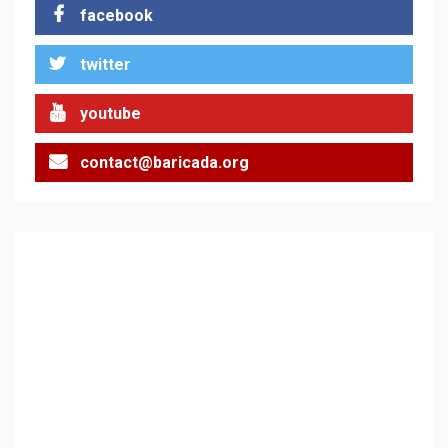
facebook
За 100-годишнината на
Фидел Кастро – изкачване
на Черни връх по неговите
twitter
стъпки от 1972 г.
1
youtube
contact@baricada.org
Цената на войната
2
Аз съм изследовател на
геноцида. Навлизаме в
ужасяваща нова епоха
3
Съединените щати вече
дори не се преструват, че