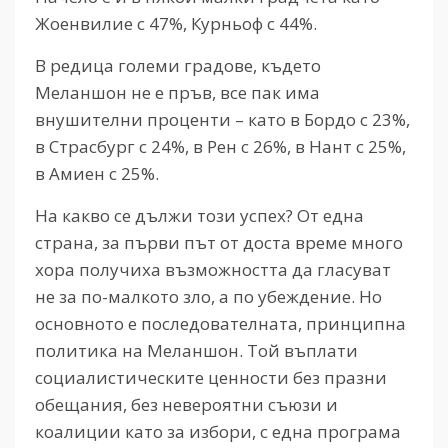
Жоенвилие с 47%, Курньоф с 44%.
В редица големи градове, където
Меланшон не е пръв, все пак има
внушителни проценти – като в Бордо с 23%,
в Страсбург с 24%, в Рен с 26%, в Нант с 25%,
в Амиен с 25%.
На какво се дължи този успех? От една
страна, за първи път от доста време много
хора получиха възможността да гласуват
не за по-малкото зло, а по убеждение. Но
основното е последователната, принципна
политика на Меланшон. Той въплати
социалистическите ценности без празни
обещания, без невероятни съюзи и
коалиции като за избори, с една програма