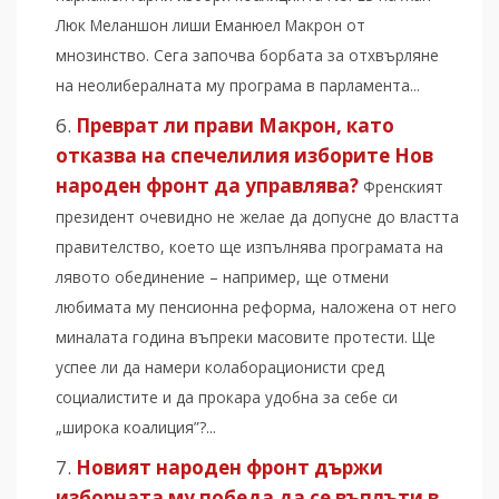
Люк Меланшон лиши Еманюел Макрон от
мнозинство. Сега започва борбата за отхвърляне
на неолибералната му програма в парламента...
Преврат ли прави Макрон, като
отказва на спечелилия изборите Нов
народен фронт да управлява?
Френският
президент очевидно не желае да допусне до властта
правителство, което ще изпълнява програмата на
лявото обединение – например, ще отмени
любимата му пенсионна реформа, наложена от него
миналата година въпреки масовите протести. Ще
успее ли да намери колаборационисти сред
социалистите и да прокара удобна за себе си
„широка коалиция”?...
Новият народен фронт държи
изборната му победа да се въплъти в