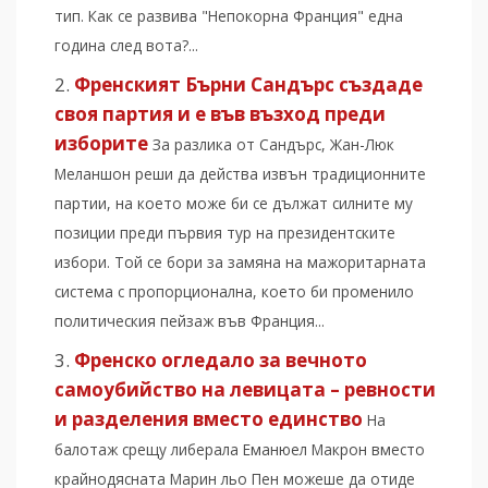
тип. Как се развива "Непокорна Франция" една
година след вота?...
Френският Бърни Сандърс създаде
своя партия и е във възход преди
изборите
За разлика от Сандърс, Жан-Люк
Меланшон реши да действа извън традиционните
партии, на което може би се дължат силните му
позиции преди първия тур на президентските
избори. Той се бори за замяна на мажоритарната
система с пропорционална, което би променило
политическия пейзаж във Франция...
Френско огледало за вечното
самоубийство на левицата – ревности
и разделения вместо единство
На
балотаж срещу либерала Еманюел Макрон вместо
крайнодясната Марин льо Пен можеше да отиде