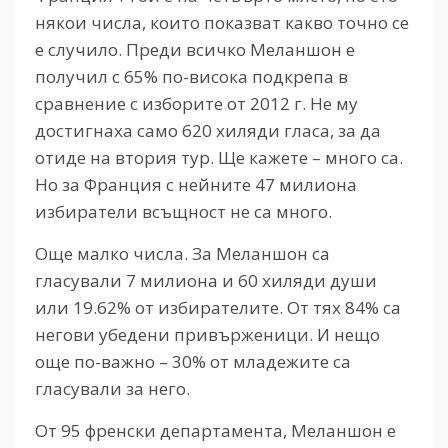
някои числа, които показват какво точно се
е случило. Преди всичко Меланшон е
получил с 65% по-висока подкрепа в
сравнение с изборите от 2012 г. Не му
достигнаха само 620 хиляди гласа, за да
отиде на втория тур. Ще кажете – много са.
Но за Франция с нейните 47 милиона
избиратели всъщност не са много.
Още малко числа. За Меланшон са
гласували 7 милиона и 60 хиляди души
или 19.62% от избирателите. От тях 84% са
негови убедени привърженици. И нещо
още по-важно – 30% от младежите са
гласували за него.
От 95 френски департамента, Меланшон е