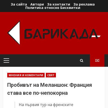
Skip
За сайта
Автори
За контакти
За реклама
Политика относно Бисквитки
to
content
Primary
Menu
МНЕНИЯ И КОМЕНТАРИ
СВЯТ
Пробивът на Меланшон: Франция
става все по-непокорна
На първия тур на френските