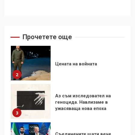
За 100-годишнината на
Фидел Кастро – изкачване
на Черни връх по неговите
стъпки от 1972 г.
1
Прочетете още
Цената на войната
2
Аз съм изследовател на
геноцида. Навлизаме в
ужасяваща нова епоха
3
Съединените щати вече
дори не се преструват, че