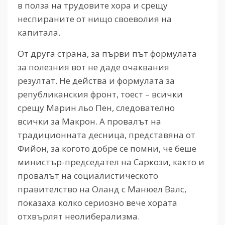
в полза на трудовите хора и срещу
неспираните от нищо своеволия на
капитала.
От друга страна, за първи път формулата
за полезния вот не даде очаквания
резултат. Не действа и формулата за
републиканския фронт, тоест – всички
срещу Марин льо Пен, следователно
всички за Макрон. А провалът на
традиционната десница, представяна от
Фийон, за когото добре се помни, че беше
министър-председател на Саркози, както и
провалът на социалистическото
правителство на Оланд с Манюел Валс,
показаха колко сериозно вече хората
отхвърлят неолиберализма.