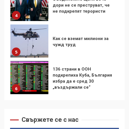
не подкрепят терористи
4
Как се вземат милиони за
чужд труд
5
136 страни в ООН
подкрепиха Куба, България
избра да е сред 30
„въздържали се“
6
Удължаването на „Чат
контрола“ в ЕС е обида за
демокрацията
7
Свържете се с нас