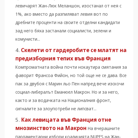
левичарят Жан-Люк Меланшон, изостанал от нея с
1%, ако вместо да разпиляват левия вот по
дребните проценти на своите отделни кандидати
зад него бяха застанали социалисти, зелени и
комунисти...
Скелети от гардеробите се млатят на
предизборния тепих във Франция
Компроматната война почти нокаутира смятания за
фаворит Франсоа Фийон, но той още не се дава. Все
пак за двубоя с Марин льо Пен напред вече изскочи
социал-либералът Еманюел Макрон. Но и за него,
както и за водачката на Националния фронт,
сигналите за злоупотреби не липсват...
Как левицата във Франция отне
мнозинството на Макрон
На вчерашните
парламентарни избори коалицията NUPES на Жан-