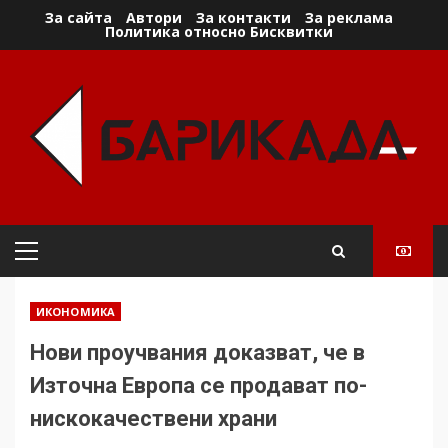
Skip
За сайта
Автори
За контакти
За реклама
Политика относно Бисквитки
to
content
Primary
Menu
ИКОНОМИКА
Нови проучвания доказват, че в
Източна Европа се продават по-
нискокачествени храни