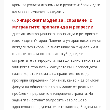
Крим, за руската икономика и руските избори и дали
ще става пожизнен президент...
Унгарският модел за „справяне“ с
мигрантите: пропаганда и репресии
Днес антимиграционната пропаганда и реторика е
навсякъде в Унгария. Повечето унгарци никога не са
виждали тези хора, не знаят нищо за съдбата им и
въпреки това много от тях са убедени, че
мигрантите са терористи, идващи единствено, за да
унищожат страната и културата им. Пропагандата
плаши хората и помага на правителството да
прокарва определени политики, както и да отклони
фокуса на общественото внимание от реалните
проблеми, пред които е изправена страната. На
заден план остават въпросите като лошото
здравеопазване, унизителните заплати, бездомните