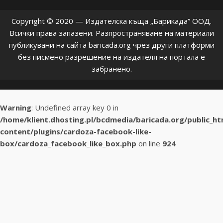
Copyright © 2020 — Издателска къща „Барикада” ООД.
Всички права запазени. Разпространяване на материали
публикувани на сайта baricada.org чрез други платформи
без писмено разрешение на издателя на портала е
забранено.
Warning
: Undefined array key 0 in
/home/klient.dhosting.pl/bcdmedia/baricada.org/public_h
content/plugins/cardoza-facebook-like-
box/cardoza_facebook_like_box.php
on line
924