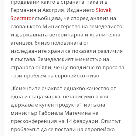
продавани както в страната, така и в
Германия и Австрия. Изданието
Slovak
Spectator
съобщава, че според анализ на
словашкото Министерство на земеделието
и държавната ветеринарна и хранителна
агенция, близо половината от
изследваните храни са показали различия
в състава. Земеделският министър на
страната обяви, че ще повдигне въпроса за
този проблем на европейско ниво.
„Клиентите очакват еднакво качество от
една и съща марка, независимо в коя
държава е купен продукта”, изтъкна
министър Габриела Матечина на
пресконференция на 14 февруари. Опитът
проблемът да се постави на европейско