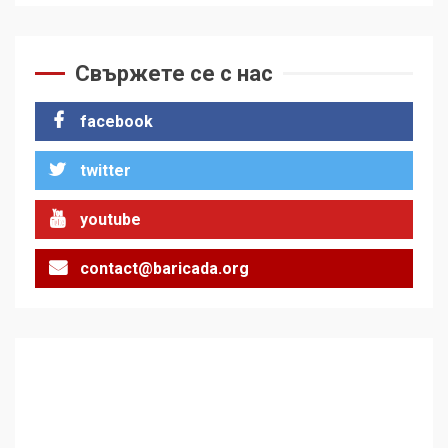
За 100-годишнината на
Фидел Кастро – изкачване
Свържете се с нас
на Черни връх по неговите
стъпки от 1972 г.
1
facebook
twitter
Цената на войната
youtube
2
contact@baricada.org
Аз съм изследовател на
геноцида. Навлизаме в
ужасяваща нова епоха
3
Съединените щати вече
дори не се преструват, че