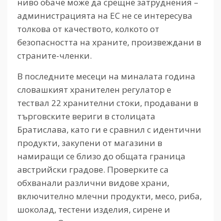
ниво обаче може да срещне затруднения –
администрацията на ЕС не се интересува
толкова от качеството, колкото от
безопасността на храните, произвеждани в
страните-членки.
В последните месеци на миналата година
словашкият хранителен регулатор е
тествал 22 хранителни стоки, продавани в
търговските вериги в столицата
Братислава, като ги е сравнил с идентични
продукти, закупени от магазини в
намиращи се близо до общата граница
австрийски градове. Проверките са
обхванали различни видове храни,
включително млечни продукти, месо, риба,
шоколад, тестени изделия, сирене и