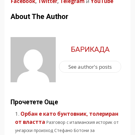
Facebook
,
Twitter
,
Telegram
и
YouTube
About The Author
БАРИКАДА
See author's posts
Прочетете Още
Орбан е като бунтовник, толериран
от властта
Разговор с италианския историк от
унгарски произход Стефано Ботони за