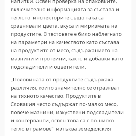
напитки. Освен проверка на опаковките,
включително информацията за състава и
теглото, инспекторите също така са
сравнявали цвета, вкуса и миризмата на
продуктите. В тестовете е било наблегнато
на параметри на качеството като състава
на продуктите от месо, съдържанието на
мазнини и протеини, както и добавки като
подсладители и оцветители.
„Половината от продуктите съдържаха
различия, които значително се отразяват
на тяхното качество. Продуктите в
Словакия често съдържат по-малко месо,
повече мазнини, изкуствени подсладители
и консерванти, освен това са с по-ниско
тегло в грамове”, изтъква земеделския