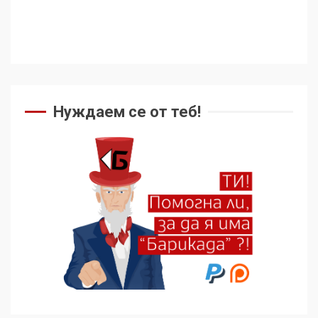
дори не се преструват, че
не подкрепят терористи
4
Как се вземат милиони за
чужд труд
Нуждаем се от теб!
5
136 страни в ООН
подкрепиха Куба, България
избра да е сред 30
„въздържали се“
6
Удължаването на „Чат
контрола“ в ЕС е обида за
демокрацията
7