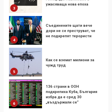
дори не се преструват, че
не подкрепят терористи
4
Как се вземат милиони за
чужд труд
5
136 страни в ООН
подкрепиха Куба, България
избра да е сред 30
„въздържали се“
6
Удължаването на „Чат
контрола“ в ЕС е обида за
демокрацията
7