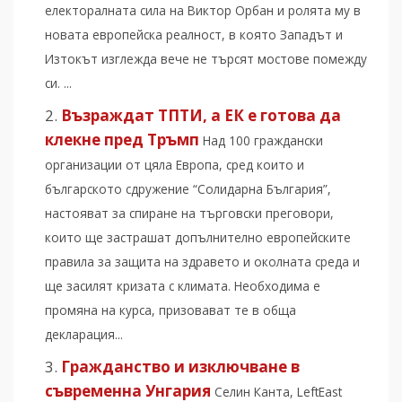
електоралната сила на Виктор Орбан и ролята му в
новата европейска реалност, в която Западът и
Изтокът изглежда вече не търсят мостове помежду
си. ...
Възраждат ТПТИ, а ЕК е готова да
клекне пред Тръмп
Над 100 граждански
организации от цяла Европа, сред които и
българското сдружение “Солидарна България”,
настояват за спиране на търговски преговори,
които ще застрашат допълнително европейските
правила за защита на здравето и околната среда и
ще засилят кризата с климата. Необходима е
промяна на курса, призовават те в обща
декларация...
Гражданство и изключване в
съвременна Унгария
Селин Канта, LeftEast