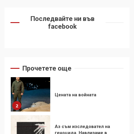
За 100-годишнината на
Фидел Кастро – изкачване
Последвайте ни във
на Черни връх по неговите
facebook
стъпки от 1972 г.
1
Цената на войната
Прочетете още
2
Аз съм изследовател на
геноцида. Навлизаме в
ужасяваща нова епоха
3
Съединените щати вече