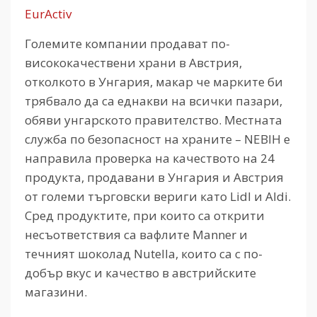
EurActiv
Големите компании продават по-
висококачествени храни в Австрия,
отколкото в Унгария, макар че марките би
трябвало да са еднакви на всички пазари,
обяви унгарското правителство. Местната
служба по безопасност на храните – NEBIH е
направила проверка на качеството на 24
продукта, продавани в Унгария и Австрия
от големи търговски вериги като Lidl и Aldi.
Сред продуктите, при които са открити
несъответствия са вафлите Manner и
течният шоколад Nutella, които са с по-
добър вкус и качество в австрийските
магазини.