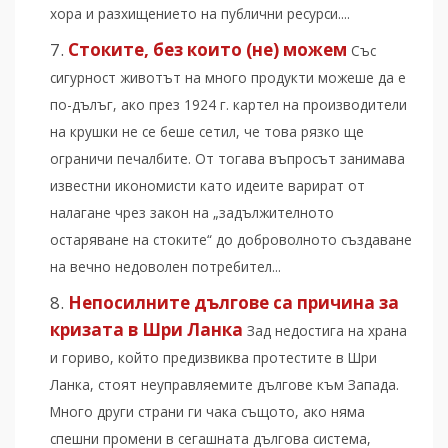
хора и разхищението на публични ресурси....
Стоките, без които (не) можем
Със
сигурност животът на много продукти можеше да е
по-дълъг, ако през 1924 г. картел на производители
на крушки не се беше сетил, че това рязко ще
ограничи печалбите. От тогава въпросът занимава
известни икономисти като идеите варират от
налагане чрез закон на „задължителното
остаряване на стоките“ до доброволното създаване
на вечно недоволен потребител...
Непосилните дългове са причина за
кризата в Шри Ланка
Зад недостига на храна
и гориво, който предизвиква протестите в Шри
Ланка, стоят неуправляемите дългове към Запада.
Много други страни ги чака същото, ако няма
спешни промени в сегашната дългова система,