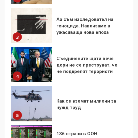
Съединените щати вече
дори не се преструват, че
не подкрепят терористи
4
Как се вземат милиони за
чужд труд
5
136 страни в ООН
подкрепиха Куба, България
избра да е сред 30
„въздържали се“
6
Удължаването на „Чат