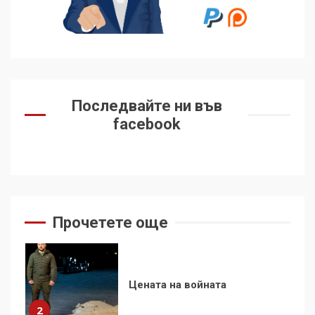
Удължаването на „Чат
контрола“ в ЕС е обида за
демокрацията
7
За 100-годишнината на
Фидел Кастро – изкачване
Последвайте ни във
на Черни връх по неговите
facebook
стъпки от 1972 г.
1
Цената на войната
2
Прочетете още
Аз съм изследовател на
геноцида. Навлизаме в
ужасяваща нова епоха
3