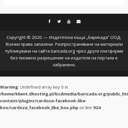
facebook
twitter
youtube
contact@baric
Copyright © 2020 — Издателска къща „Барикада” ООД.
Всички права запазени. Разпространяване на материали
публикувани на сайта baricada.org чрез други платформи
без писмено разрешение на издателя на портала е
забранено.
Warning
: Undefined array key 0 in
/home/klient.dhosting.pl/bcdmedia/baricada.org/public_h
content/plugins/cardoza-facebook-like-
box/cardoza_facebook_like_box.php
on line
924