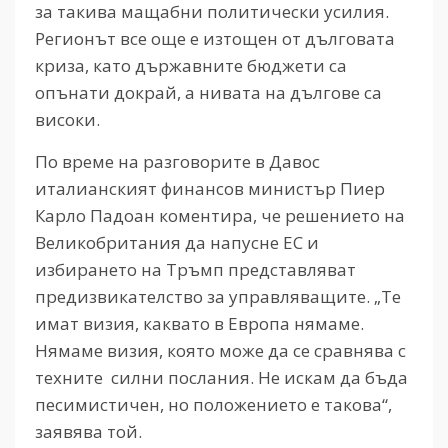
за такива мащабни политически усилия.
Регионът все още е изтощен от дълговата
криза, като държавните бюджети са
опънати докрай, а нивата на дългове са
високи.
По време на разговорите в Давос
италианският финансов министър Пиер
Карло Падоан коментира, че решението на
Великобритания да напусне ЕС и
избирането на Тръмп представляват
предизвикателство за управляващите. „Те
имат визия, каквато в Европа нямаме.
Нямаме визия, която може да се сравнява с
техните силни послания. Не искам да бъда
песимистичен, но положението е такова“,
заявява той.