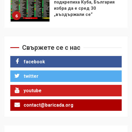
контрола“ в ЕС е обида за
демокрацията
7
За 100-годишнината на
Фидел Кастро – изкачване
на Черни връх по неговите
Свържете се с нас
стъпки от 1972 г.
1
facebook
twitter
Цената на войната
2
youtube
contact@baricada.org
Аз съм изследовател на
геноцида. Навлизаме в
ужасяваща нова епоха
3