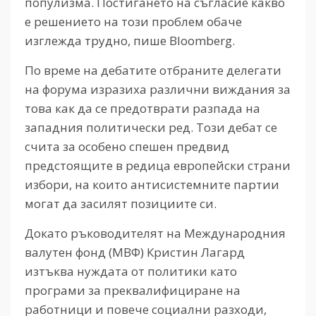
популизма. Постигането на съгласие какво
е решението на този проблем обаче
изглежда трудно, пише
Bloomberg.
По време на дебатите отбраните делегати
на форума изразиха различни виждания за
това как да се предотврати разпада на
западния политически ред. Този дебат се
счита за особено спешен предвид
предстоящите в редица европейски страни
избори, на които антисистемните партии
могат да засилят позициите си.
Докато ръководителят на Международния
валутен фонд (МВФ) Кристин Лагард
изтъква нуждата от политики като
програми за преквалифициране на
работници и повече социални разходи,