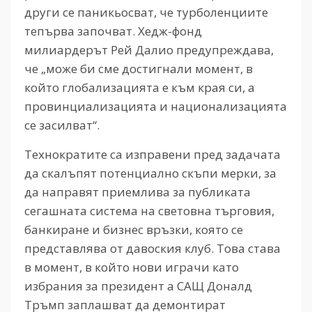
други се паникьосват, че турболенциите
тепърва започват. Хедж-фонд
милиардерът Рей Далио предупреждава,
че „може би сме достигнали момент, в
който глобализацията е към края си, а
провинциализацията и национализацията
се засилват“.
Технократите са изправени пред задачата
да скалъпят потенциално скъпи мерки, за
да направят приемлива за публиката
сегашната система на световна търговия,
банкиране и бизнес връзки, която се
представлява от давоския клуб. Това става
в момент, в който нови играчи като
избрания за президент а САЩ Доналд
Тръмп заплашват да демонтират