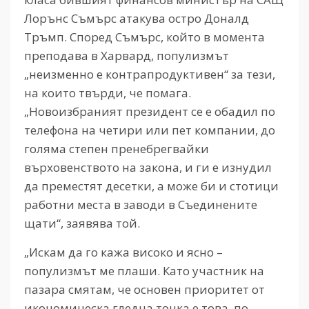
Лорънс Съмърс атакува остро Доналд
Тръмп. Според Съмърс, който в момента
преподава в Харвард, популизмът
„неизменно е контрапродуктивен“ за тези,
на които твърди, че помага.
„Новоизбраният президент се е обадил по
телефона на четири или пет компании, до
голяма степен пренебрегвайки
върховенството на закона, и ги е изнудил
да преместят десетки, а може би и стотици
работни места в заводи в Съединените
щати“, заявява той.
„
Искам да го кажа високо и ясно –
популизмът ме плаши. Като участник на
пазара смятам, че основен приоритет от
икономическа гледна точка е това, по