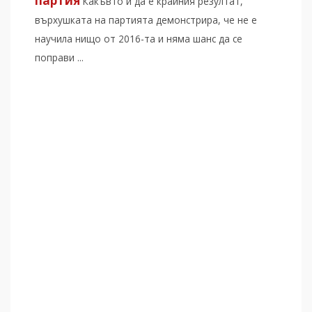
партия
Какъвто и да е крайния резултат,
върхушката на партията демонстрира, че не е
научила нищо от 2016-та и няма шанс да се
поправи ...