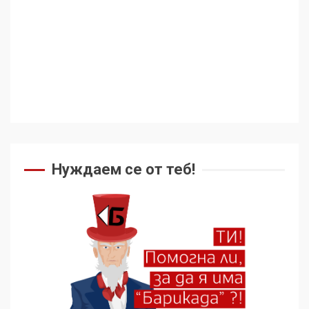
Съединените щати вече
дори не се преструват, че
не подкрепят терористи
4
Как се вземат милиони за
чужд труд
Нуждаем се от теб!
5
136 страни в ООН
подкрепиха Куба, България
избра да е сред 30
„въздържали се“
6