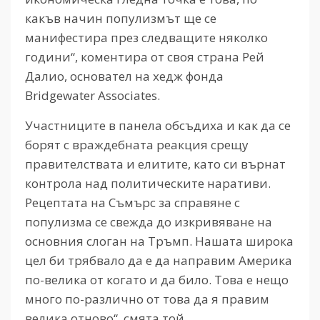
какъв начин популизмът ще се
манифестира през следващите няколко
години“, коментира от своя страна Рей
Далио, основател на хедж фонда
Bridgewater Associates.
Участниците в панела обсъдиха и как да се
борят с враждебната реакция срещу
правителствата и елитите, като си върнат
контрола над политическите наративи.
Рецептата на Съмърс за справяне с
популизма се свежда до изкривяване на
основния слоган на Тръмп. Нашата широка
цел би трябвало да е да направим Америка
по-велика от когато и да било. Това е нещо
много по-различно от това да я правим
велика отново“, смята той.