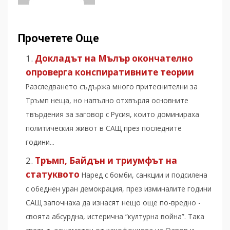
Прочетете Още
Докладът на Мълър окончателно
опроверга конспиративните теории
Разследването съдържа много притеснителни за
Тръмп неща, но напълно отхвърля основните
твърдения за заговор с Русия, които доминираха
политическия живот в САЩ през последните
години...
Тръмп, Байдън и триумфът на
статуквото
Наред с бомби, санкции и подсилена
с обеднен уран демокрация, през изминалите години
САЩ започнаха да изнасят нещо още по-вредно -
своята абсурдна, истерична “културна война”. Така