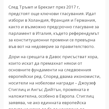
След Тръмп и Брекзит през 2017 г,
предстоят още ключови гласувания. Идат
избори в Холандия, Франция и Германия,
както и възможно предсрочно гласуване за
парламент в Италия, където референдумът
за конституционни промени се превърна
във вот на недоверие за правителството.
Дори на срещата в Давос присъстват хора,
които искат да премахнат някои от
основните фундаменти на следвоенния
европейски ред. Според двама икономисти,
носители на нобелови награди – Джоузеф
Стиглиц и Ангъс Дийтън, промяната е
наложителна, особено в Европа. Стиглиц
заявява, че ако единната европейска