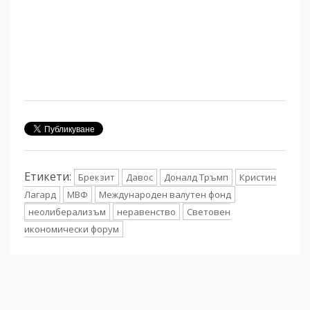
Етикети:
Брекзит
Давос
Доналд Тръмп
Кристин
Лагард
МВФ
Международен валутен фонд
неолиберализъм
неравенство
Световен
икономически форум