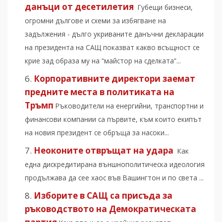
данъци от десетилетия
Губещи бизнеси,
огромни дългове и схеми за избягване на
задължения - дълго укриваните данъчни декларации
на президента на САЩ показват какво всъщност се
крие зад образа му на “майстор на сделката”...
Корпоративните директори заемат
предните места в политиката на
Тръмп
Ръководители на енергийни, транспортни и
финансови компании са първите, към които екипът
на новия президент се обръща за насоки...
Неоконите отвръщат на удара
Как
една дискредитирана външнополитическа идеология
продължава да сее хаос във Вашингтон и по света ...
Изборите в САЩ са присъда за
ръководството на Демократическата