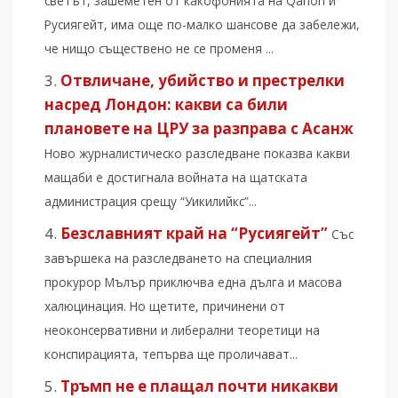
светът, зашеметен от какофонията на Qanon и
Русиягейт, има още по-малко шансове да забележи,
че нищо съществено не се променя ...
Отвличане, убийство и престрелки
насред Лондон: какви са били
плановете на ЦРУ за разправа с Асанж
Ново журналистическо разследване показва какви
мащаби е достигнала войната на щатската
администрация срещу “Уикилийкс”...
Безславният край на “Русиягейт”
Със
завършека на разследването на специалния
прокурор Мълър приключва една дълга и масова
халюцинация. Но щетите, причинени от
неоконсервативни и либерални теоретици на
конспирацията, тепърва ще проличават...
Тръмп не е плащал почти никакви