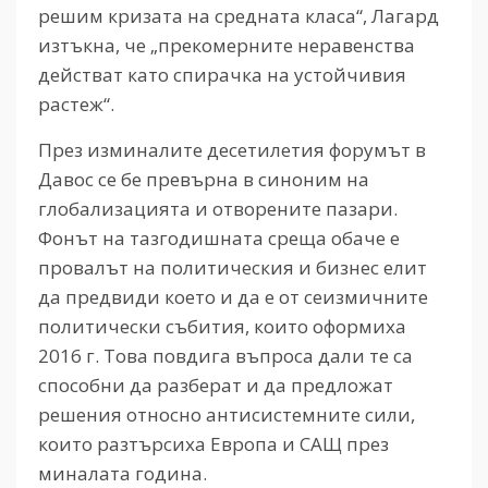
решим кризата на средната класа“, Лагард
изтъкна, че „прекомерните неравенства
действат като спирачка на устойчивия
растеж“.
През изминалите десетилетия форумът в
Давос се бе превърна в синоним на
глобализацията и отворените пазари.
Фонът на тазгодишната среща обаче е
провалът на политическия и бизнес елит
да предвиди което и да е от сеизмичните
политически събития, които оформиха
2016 г. Това повдига въпроса дали те са
способни да разберат и да предложат
решения относно антисистемните сили,
които разтърсиха Европа и САЩ през
миналата година.