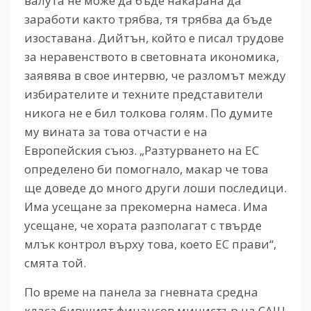
валута не може да бъде накарана да
заработи както трябва, тя трябва да бъде
изоставана. Дийтън, който е писал трудове
за неравенството в световната икономика,
заявява в свое интервю, че разломът между
избирателите и техните представители
никога не е бил толкова голям. По думите
му вината за това отчасти е на
Европейския съюз. „Разтурването на ЕС
определено би помогнало, макар че това
ще доведе до много други лоши последици.
Има усещане за прекомерна намеса. Има
усещане, че хората разполагат с твърде
млък контрол върху това, което ЕС прави“,
смята той.
По време на панела за гневната средна
класа бившият финансов министър на САЩ