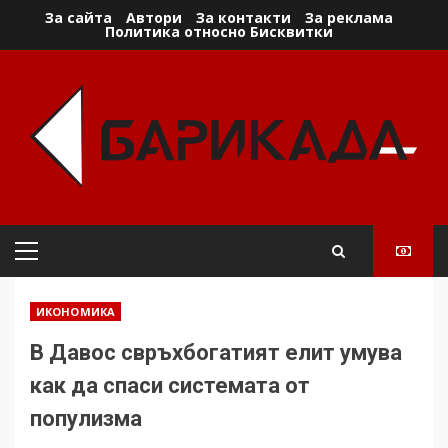
Skip
За сайта
Автори
За контакти
За реклама
Политика относно Бисквитки
to
content
Primary
Menu
ИКОНОМИКА
В Давос свръхбогатият елит умува
как да спаси системата от
популизма