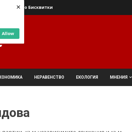
×
ика относно Бисквитки
Allow
КОНОМИКА
НЕРАВЕНСТВО
ЕКОЛОГИЯ
МНЕНИЯ
лдова
 партии, към независимите движения и към