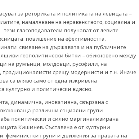
асуват за реториката и политиката на левицата –
латите, намаляване на неравенството, социална и
– тези гласоподаватели получават от левите
есницата: повишение на ефективността,
винаги свиване на държавата и на публичните
фалшиви геополитически битки – обикновено между
ъци на румънци, молдовци, русофили, на
 традиционалисти срещу модернисти и т.н. Иначе
ова са вляво само от една изкривена
 са културно и политически вдясно.
вита, динамична, иновативна, свързана с
 включваща различни социални групи
лаба политически и силно маргинализирана
олицата Кишинев. Съставена е от културни
, феминистки групи и движения за правата на