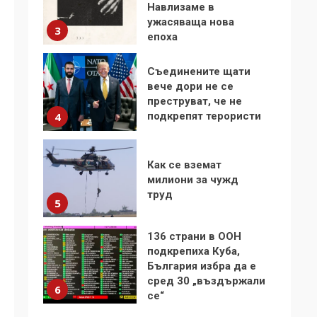
Навлизаме в
ужасяваща нова
3
епоха
Съединените щати
вече дори не се
преструват, че не
подкрепят терористи
4
Как се вземат
милиони за чужд
труд
5
136 страни в ООН
подкрепиха Куба,
България избра да е
сред 30 „въздържали
6
се“