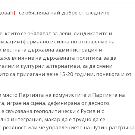
дова
[i]
се обяснява най-добре от следните
 които се обявяват за леви, синдикатите и
низации) формално е силна по отношение на
на местната държавна администрация и
окаже влияние на държавната политика, за да
ални и културни алтернативи, за да смени
то са прилагани вече 15-20 години, понякога и от
о място Партията на комунистите и Партията на
а, играе на сцена, дефинирана от дясното.
е свързвана геополитически с Русия и с
на интеграция, макар да е трудно да се
ва“ реалност или че управлението на Путин разгръща