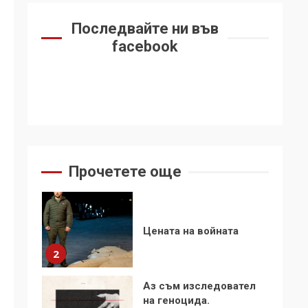
6
се“
Последвайте ни във
Удължаването на
facebook
„Чат контрола“ в ЕС е
обида за
демокрацията
7
За 100-годишнината
на Фидел Кастро –
изкачване на Черни
връх по неговите
1
Прочетете още
стъпки от 1972 г.
Цената на войната
2
Аз съм изследовател
на геноцида.