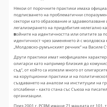
Някои от порочните практики имаха официал
подписването на проблематични споразумени
сектори като образование и здравеопазване
легализирането на придобития нелегално капи
в
ойните на идентичността или опитите за п
идентичност чрез заменянето ѝ с молдовска 
„Молдовско-румънският речник“ на Василе С
Други практики имат неофициален характер. 
олигарси като например близкия до комуни
съд“, от който са излезли много от олигарси
на корупционни практики и на политическото
създаването на аналози на институции на гр
отслабени – както стана със Съюза на писат
организации.
През 2001 г. PCRM имаше 71 мандата от 101, 