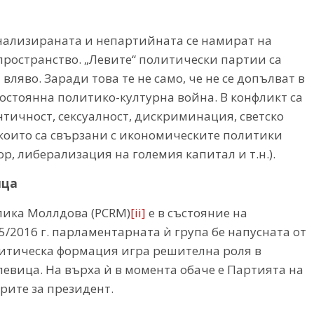
онализираната и непартийната се намират на
ространство. „Левите“ политически партии са
ляво. Заради това те не само, че не се допълват в
постоянна политико-културна война. В конфликт са
нтичност, сексуалност, дискриминация, светско
, които са свързани с икономическите политики
р, либерализация на големия капитал и т.н.).
ица
лика Моллдова (PCRM)
[ii]
е в състояние на
5/2016 г. парламентарната ѝ група бе напусната от
олитическа формация игра решителна роля в
вица. На върха ѝ в момента обаче е Партията на
рите за президент.