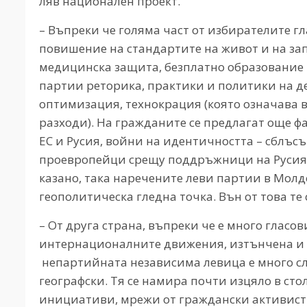
ляв национален проект.
– Въпреки че голяма част от избирателите гл
повишение на стандартите на живот и на зап
медицинска защита, безплатно образование 
партии реторика, практики и политики на д
оптимизация, технокрация (която означава 
разходи). На гражданите се предлагат още 
ЕС и Русия, войни на идентичността – сблъс
проевропейци срещу поддръжници на Русия,
казано, така наречените леви партии в Молд
геополитическа гледна точка. Вън от това те
– От друга страна, въпреки че е много гласо
интернационалните движения, изтънчена и
непартийната независима левица е много с
географски. Тя се намира почти изцяло в ст
инициативи, мрежи от граждански активисти