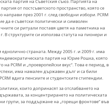
ската партия на Съветския съюз. Партията на
партия от постсъветското пространство, която се
го направи през 2001 г. след свободни избори. PCRM
ие да е съветски политически и символен
личните си ритуали поставя цветя на паметника на
. В структурите си използва статута на пионери и
и еднолично страната. Между 2005 г. и 2009 г. има
ияндемократическата партия на Юрие Рошка, която
 на PCRM и „проевропейски вкус“. Това е период, в
успехи, има намален държавен дълг и са били
PCRM вдига пенсиите и студентските стипендии.
олитики, които допринасят за отслабването на
държавата, за концентрирането на политическата
ни групи, за поддържане на „горещи фронтове“ във