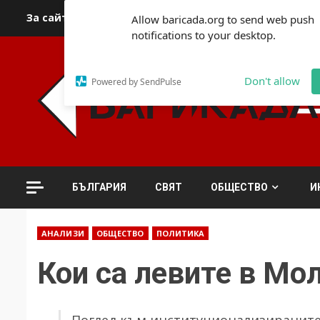
Skip
За сайта
Автори
За контакти
За реклама
Полит
Allow baricada.org to send web push
to
notifications to your desktop.
content
Don't allow
Powered by SendPulse
БЪЛГАРИЯ
СВЯТ
ОБЩЕСТВО
И
АНАЛИЗИ
ОБЩЕСТВО
ПОЛИТИКА
Кои са левите в Мо
Поглед към институционализираните