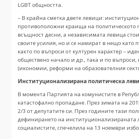
LGBT общността.
– В крайна сметка двете левици: институци
противоположни краища на политическото п
всъщност десни, а независимата левица стои в
своите усилия, но и се намират в нещо като 
както по въпроси от културен характер – иде
обществено начало и др., така и по въпроси
(икономии, реформи на образователния секто
Институционализирана политическа лев
В момента Партията на комунистите в Репуб
катастофално пропадане. През зимата на 201
2/3 от депутатите си. През годините тази п
дефинирането на институционализираната ле
социалистите, спечелила на 13 ноември избо