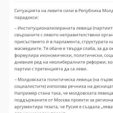
Ситуацията на левите сили в Република Мол
парадокси:
– Институционализираната левица (партиите,
свързаните с лявото неправителствени орга
присъствието ѝ в парламента, структурата 
масмедиите. Тя обаче е твърде слаба, за да 
формулира икономически, политически, соци
дневния ред на неолибералните реформи, кои
партии с претенцията да са леви.
– Молдовската политическа левица (на първ
социалистите) използва речника на десницат
Например стана така, че молдовската левица 
поддържаните от Москва проекти за регионал
аргументира тезата, че Русия е създала „ля