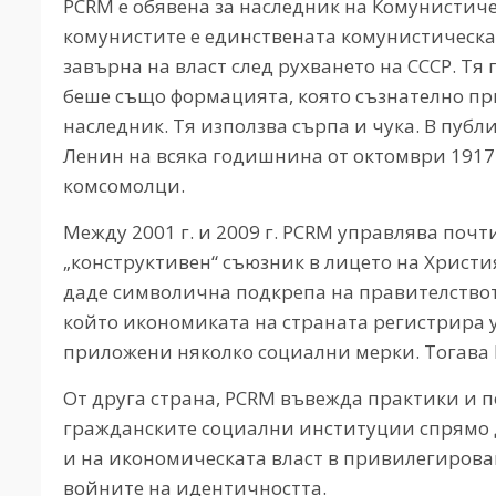
PCRM е обявена за наследник на Комунистиче
комунистите е единствената комунистическа 
завърна на власт след рухването на СССР. Тя 
беше също формацията, която съзнателно пр
наследник. Тя използва сърпа и чука. В пуб
Ленин на всяка годишнина от октомври 1917 г
комсомолци.
Между 2001 г. и 2009 г. PCRM управлява почт
„конструктивен“ съюзник в лицето на Христ
даде символична подкрепа на правителството
който икономиката на страната регистрира 
приложени няколко социални мерки. Тогава 
От друга страна, PCRM въвежда практики и п
гражданските социални институции спрямо 
и на икономическата власт в привилегирова
войните на идентичността.