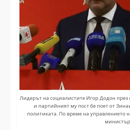
Лидерът на социалистите Игор Додон през 
и партийният му пост бе поет от Зинаи
политиката. По време на управлението н
министър