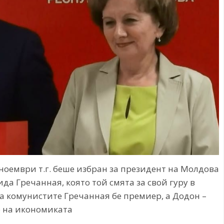
ноември т.г. беше избран за президент на Молдова
да Гречанная, която той смята за свой гуру в
а комунистите Гречанная бе премиер, а Додон –
 на икономиката