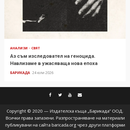
АНАЛИЗИ
СВЯТ
Аз съм изследовател на геноцида.
Навлизаме в ужасяваща нова епоха
БАРИКАДА
24 юли 2026
facebook
twitter
youtube
contact@baric
Copyright © 2020 — Издателска къща „Барикада” ООД.
Всички права запазени. Разпространяване на материали
публикувани на сайта baricada.org чрез други платформи