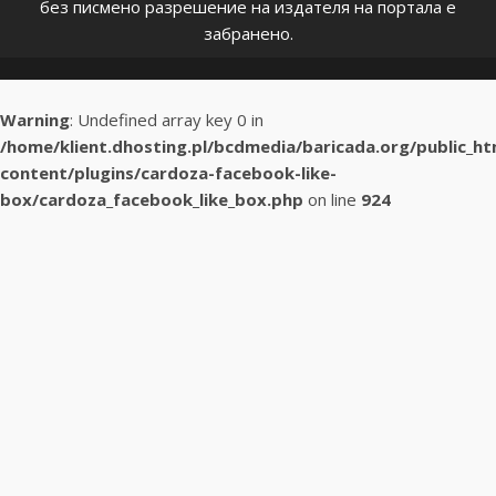
без писмено разрешение на издателя на портала е
забранено.
Warning
: Undefined array key 0 in
/home/klient.dhosting.pl/bcdmedia/baricada.org/public_h
content/plugins/cardoza-facebook-like-
box/cardoza_facebook_like_box.php
on line
924