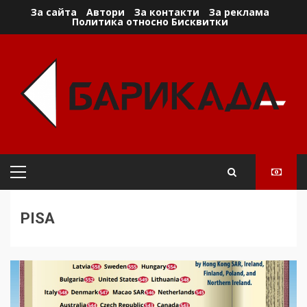
Skip
За сайта
Автори
За контакти
За реклама
Политика относно Бисквитки
to
content
Primary
Menu
PISA