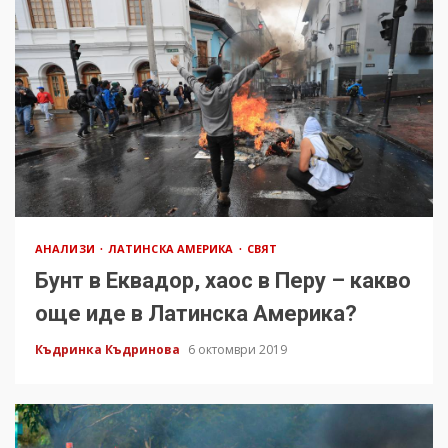
АНАЛИЗИ
ЛАТИНСКА АМЕРИКА
СВЯТ
Бунт в Еквадор, хаос в Перу – какво
още иде в Латинска Америка?
Къдринка Къдринова
6 октомври 2019