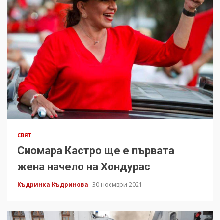
СВЯТ
Сиомара Кастро ще е първата
жена начело на Хондурас
Къдринка Къдринова
30 ноември 2021