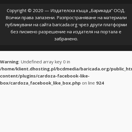
Copyright © 2020 — Издателска къща „Барикада” ООД.
Всички права запазени. Разпространяване на материали
публикувани на сайта baricada.org чрез други платформи
без писмено разрешение на издателя на портала е
забранено.
Warning
: Undefined array key 0 in
/home/klient.dhosting.pl/bcdmedia/baricada.org/public_h
content/plugins/cardoza-facebook-like-
box/cardoza_facebook_like_box.php
on line
924