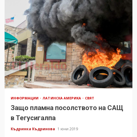
ИНФОРМАЦИИ
ЛАТИНСКА АМЕРИКА
СВЯТ
Защо пламна посолството на САЩ
в Тегусигалпа
Къдринка Къдринова
1 юни 2019