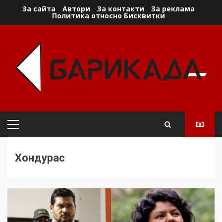
Skip
За сайта
Автори
За контакти
За реклама
Политика относно Бисквитки
to
content
Primary
Menu
Хондурас