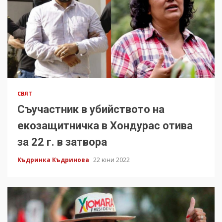
СВЯТ
Съучастник в убийството на
екозащитничка в Хондурас отива
за 22 г. в затвора
Къдринка Къдринова
22 юни 2022