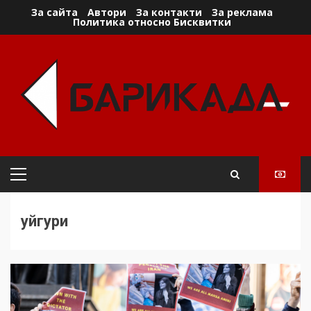
Skip
За сайта
Автори
За контакти
За реклама
Политика относно Бисквитки
to
content
Primary
Menu
уйгури