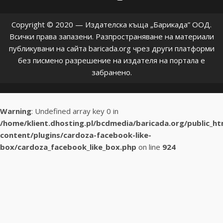
Copyright © 2020 — Издателска къща „Барикада” ООД.
Всички права запазени. Разпространяване на материали
публикувани на сайта baricada.org чрез други платформи
без писмено разрешение на издателя на портала е
забранено.
Warning
: Undefined array key 0 in
/home/klient.dhosting.pl/bcdmedia/baricada.org/public_h
content/plugins/cardoza-facebook-like-
box/cardoza_facebook_like_box.php
on line
924