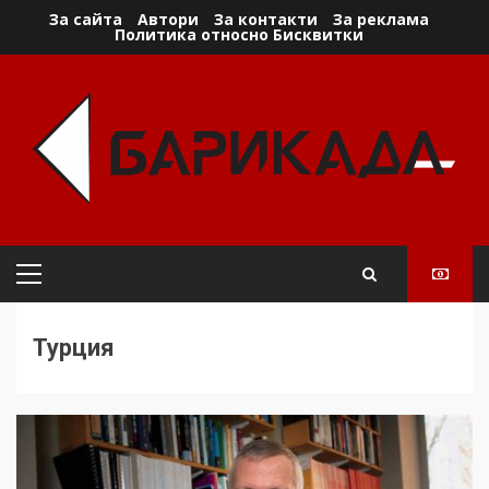
Skip
За сайта
Автори
За контакти
За реклама
Политика относно Бисквитки
to
content
Primary
Menu
Турция