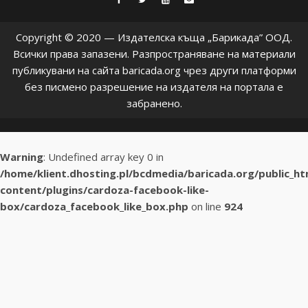
Copyright © 2020 — Издателска къща „Барикада” ООД.
Всички права запазени. Разпространяване на материали
публикувани на сайта baricada.org чрез други платформи
без писмено разрешение на издателя на портала е
забранено.
Warning
: Undefined array key 0 in
/home/klient.dhosting.pl/bcdmedia/baricada.org/public_h
content/plugins/cardoza-facebook-like-
box/cardoza_facebook_like_box.php
on line
924