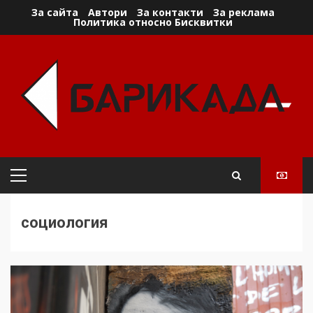
Skip
За сайта
Автори
За контакти
За реклама
Политика относно Бисквитки
to
content
Primary
Menu
социология