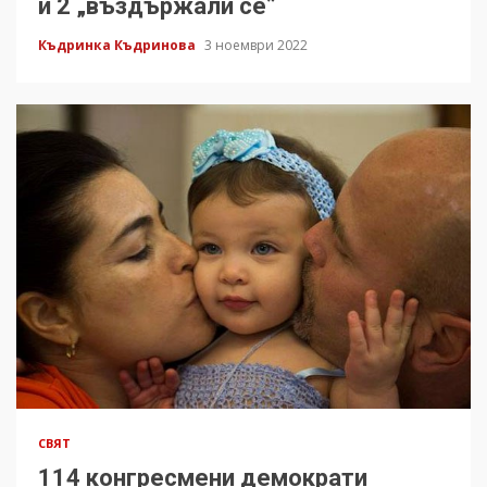
и 2 „въздържали се”
Къдринка Къдринова
3 ноември 2022
СВЯТ
114 конгресмени демократи