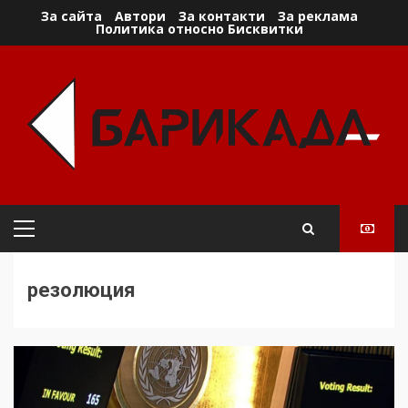
Skip
За сайта
Автори
За контакти
За реклама
Политика относно Бисквитки
to
content
Primary
Menu
резолюция