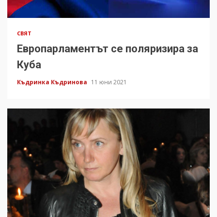
СВЯТ
Европарламентът се поляризира за
Куба
Къдринка Къдринова
11 юни 2021