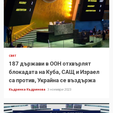
СВЯТ
187 държави в ООН отхвърлят
блокадата на Куба, САЩ и Израел
са против, Украйна се въздържа
Къдринка Къдринова
3 ноември 2023