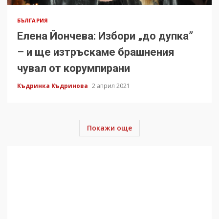
БЪЛГАРИЯ
Елена Йончева: Избори „до дупка”
– и ще изтръскаме брашнения
чувал от корумпирани
Къдринка Къдринова
2 април 2021
Покажи още