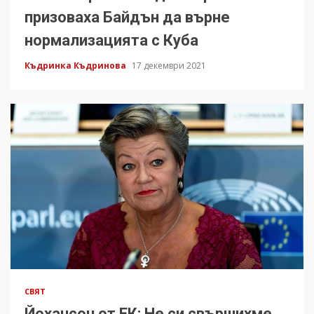
призоваха Байдън да върне
нормализацията с Куба
Къдринка Къдринова
17 декември 2021
СВЯТ
Йохансон от ЕК: Не си свършихме