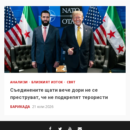
АНАЛИЗИ
БЛИЗКИЯТ ИЗТОК
СВЯТ
Съединените щати вече дори не се
преструват, че не подкрепят терористи
БАРИКАДА
21 юли 2026
facebook
twitter
youtube
contact@baric