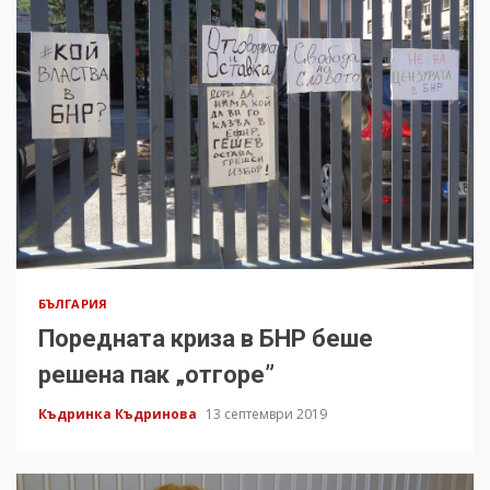
БЪЛГАРИЯ
Поредната криза в БНР беше
решена пак „отгоре”
Къдринка Къдринова
13 септември 2019