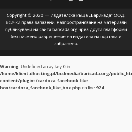
Copyright © 2020 — Издателска къща „Барикада” ООД.
Всички права запазени. Разпространяване на материали
публикувани на сайта baricada.org чрез други платформи
без писмено разрешение на издателя на портала е
забранено.
Warning
: Undefined array key 0 in
/home/klient.dhosting.pl/bcdmedia/baricada.org/public_h
content/plugins/cardoza-facebook-like-
box/cardoza_facebook_like_box.php
on line
924