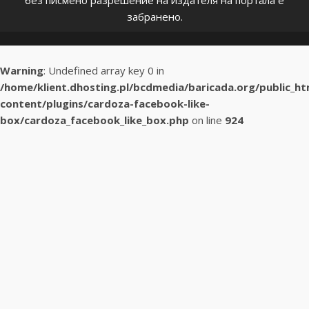
без писмено разрешение на издателя на портала е
забранено.
Warning
: Undefined array key 0 in
/home/klient.dhosting.pl/bcdmedia/baricada.org/public_h
content/plugins/cardoza-facebook-like-
box/cardoza_facebook_like_box.php
on line
924