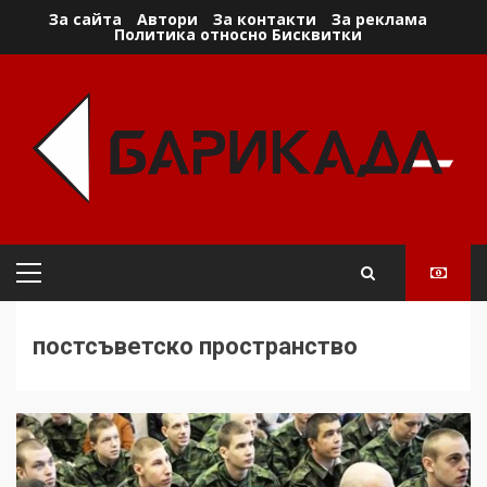
Skip
За сайта
Автори
За контакти
За реклама
Политика относно Бисквитки
to
content
Primary
Menu
постсъветско пространство