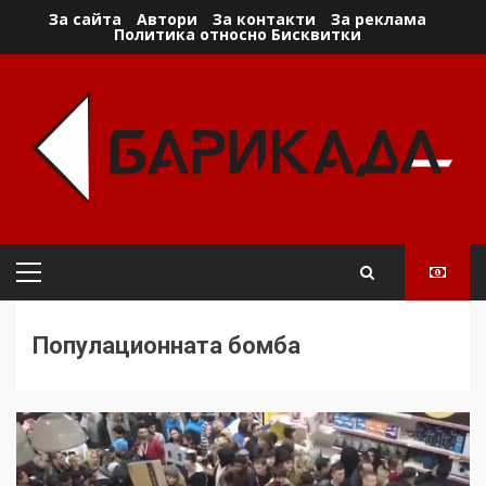
Skip
За сайта
Автори
За контакти
За реклама
Политика относно Бисквитки
to
content
Primary
Menu
Популационната бомба