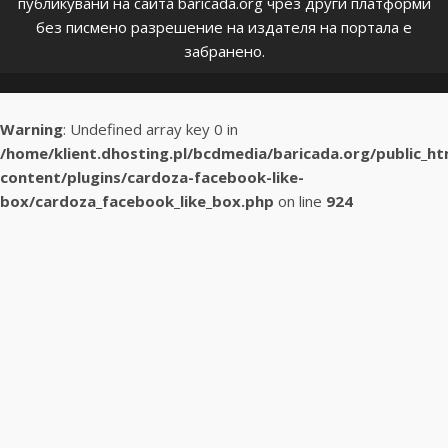
публикувани на сайта baricada.org чрез други платформи
без писмено разрешение на издателя на портала е
забранено.
Warning
: Undefined array key 0 in
/home/klient.dhosting.pl/bcdmedia/baricada.org/public_h
content/plugins/cardoza-facebook-like-
box/cardoza_facebook_like_box.php
on line
924