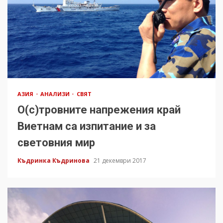
АЗИЯ
АНАЛИЗИ
СВЯТ
О(с)тровните напрежения край
Виетнам са изпитание и за
световния мир
Къдринка Къдринова
21 декември 2017