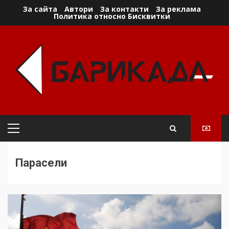
Skip
За сайта
Автори
За контакти
За реклама
Политика относно Бисквитки
to
content
Primary
Menu
Парасели