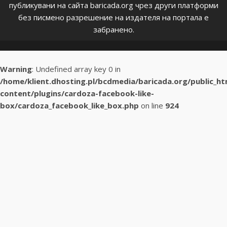
публикувани на сайта baricada.org чрез други платформи
без писмено разрешение на издателя на портала е
забранено.
Warning
: Undefined array key 0 in
/home/klient.dhosting.pl/bcdmedia/baricada.org/public_h
content/plugins/cardoza-facebook-like-
box/cardoza_facebook_like_box.php
on line
924