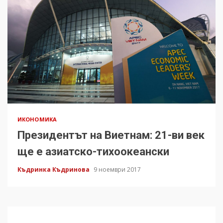
ИКОНОМИКА
Президентът на Виетнам: 21-ви век
ще е азиатско-тихоокеански
Къдринка Къдринова
9 ноември 2017