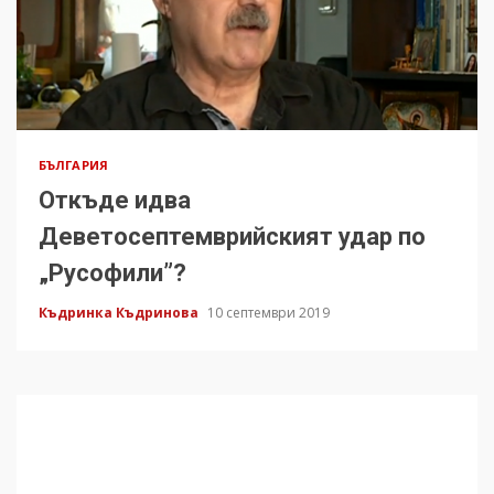
БЪЛГАРИЯ
Откъде идва
Деветосептемврийският удар по
„Русофили”?
Къдринка Къдринова
10 септември 2019