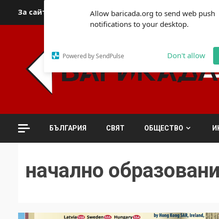
Skip
За сайта
Автори
За контакти
За реклама
Полит
Allow baricada.org to send web push
to
notifications to your desktop.
content
Don't allow
Powered by SendPulse
БЪЛГАРИЯ
СВЯТ
ОБЩЕСТВО
И
начално образован