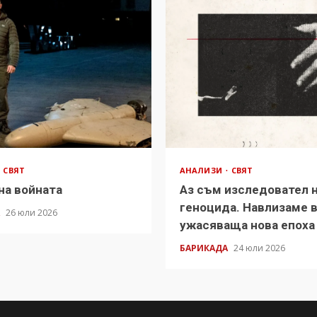
СВЯТ
АНАЛИЗИ
СВЯТ
на войната
Аз съм изследовател 
геноцида. Навлизаме 
А
26 юли 2026
ужасяваща нова епоха
БАРИКАДА
24 юли 2026