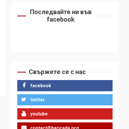
Последвайте ни във
facebook
Свържете се с нас
facebook
twitter
youtube
contact@baricada.org