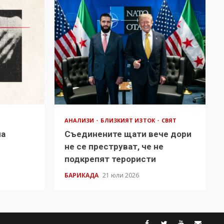
АНАЛИЗИ
БЛИЗКИЯТ ИЗТОК
СВЯТ
на
Съединените щати вече дори
в
не се преструват, че не
подкрепят терористи
БАРИКАДА
21 юли 2026