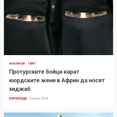
АНАЛИЗИ
СВЯТ
Протурските бойци карат
кюрдските жени в Африн да носят
хиджаб
БАРИКАДА
19 юни 2018