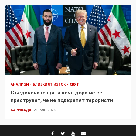
АНАЛИЗИ
БЛИЗКИЯТ ИЗТОК
СВЯТ
Съединените щати вече дори не се
преструват, че не подкрепят терористи
БАРИКАДА
21 юли 2026
facebook
twitter
youtube
contact@baric