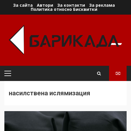
Skip
За сайта
Автори
За контакти
За реклама
Политика относно Бисквитки
to
content
Primary
Menu
насилствена ислямизация