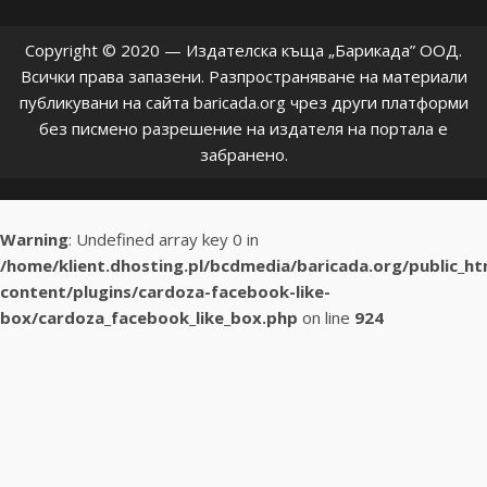
Copyright © 2020 — Издателска къща „Барикада” ООД.
Всички права запазени. Разпространяване на материали
публикувани на сайта baricada.org чрез други платформи
без писмено разрешение на издателя на портала е
забранено.
Warning
: Undefined array key 0 in
/home/klient.dhosting.pl/bcdmedia/baricada.org/public_h
content/plugins/cardoza-facebook-like-
box/cardoza_facebook_like_box.php
on line
924