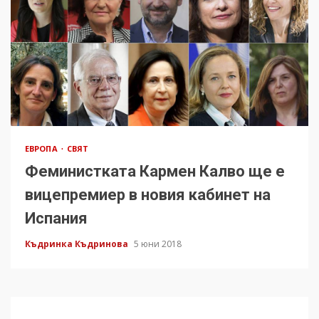
ЕВРОПА
СВЯТ
Феминистката Кармен Калво ще е
вицепремиер в новия кабинет на
Испания
Къдринка Къдринова
5 юни 2018