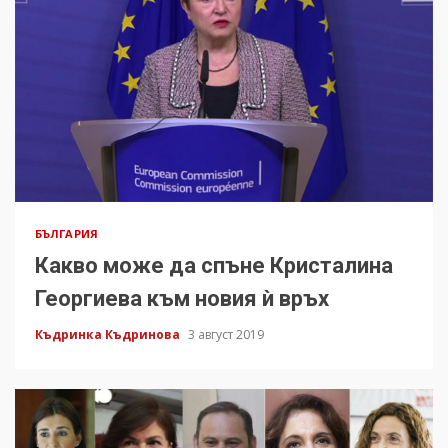
БЪЛГАРИЯ
Какво може да спъне Кристалина
Георгиева към новия ѝ връх
Къдринка Къдринова
3 август 2019