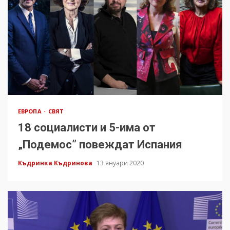
ЕВРОПА
СВЯТ
18 социалисти и 5-има от
„Подемос” повеждат Испания
Къдринка Къдринова
13 януари 2020