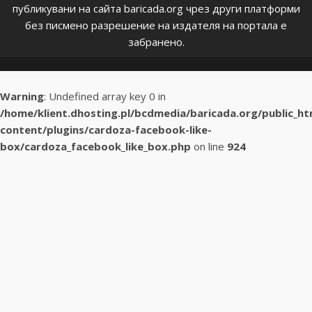
публикувани на сайта baricada.org чрез други платформи
без писмено разрешение на издателя на портала е
забранено.
Warning
: Undefined array key 0 in
/home/klient.dhosting.pl/bcdmedia/baricada.org/public_h
content/plugins/cardoza-facebook-like-
box/cardoza_facebook_like_box.php
on line
924