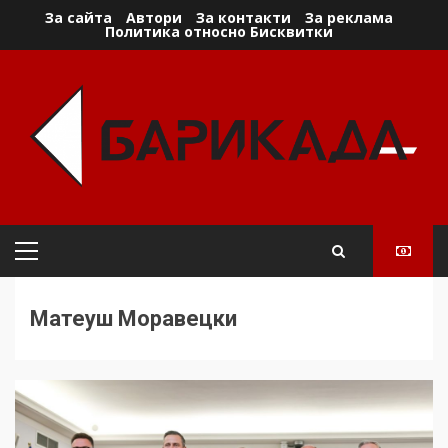
Skip
За сайта
Автори
За контакти
За реклама
Политика относно Бисквитки
to
content
Primary
Menu
Матеуш Моравецки