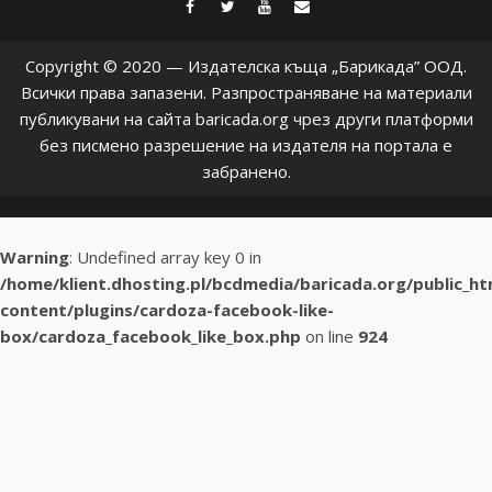
facebook
twitter
youtube
contact@baric
Copyright © 2020 — Издателска къща „Барикада” ООД.
Всички права запазени. Разпространяване на материали
публикувани на сайта baricada.org чрез други платформи
без писмено разрешение на издателя на портала е
забранено.
Warning
: Undefined array key 0 in
/home/klient.dhosting.pl/bcdmedia/baricada.org/public_h
content/plugins/cardoza-facebook-like-
box/cardoza_facebook_like_box.php
on line
924