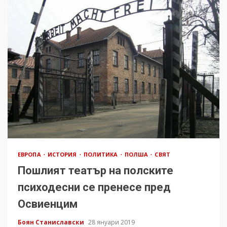
ЕВРОПА
ИСТОРИЯ
ПОЛИТИКА
ПОЛША
СВЯТ
Пошлият театър на полските
психодесни се пренесе пред
Освиенцим
Боян Станиславски
28 януари 2019