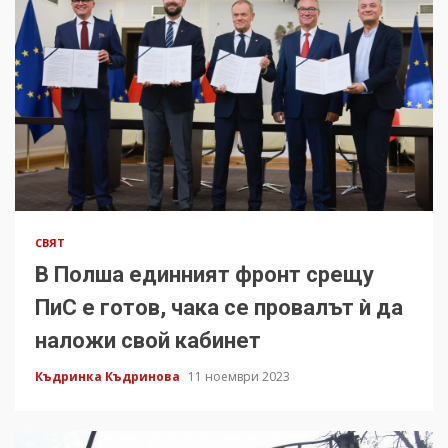
СВЯТ
В Полша единният фронт срещу
ПиС е готов, чака се провалът ѝ да
наложи свой кабинет
Къдринка Къдринова
11 ноември 2023