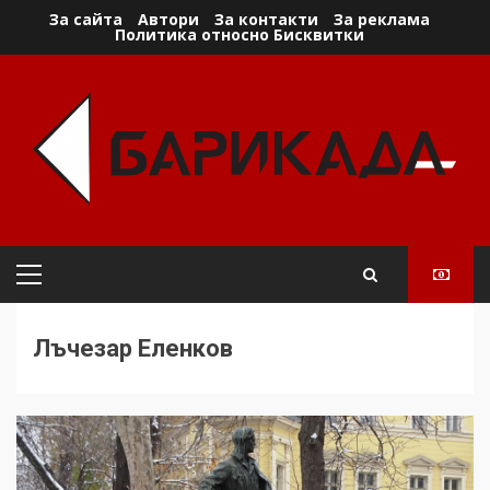
Skip
За сайта
Автори
За контакти
За реклама
Политика относно Бисквитки
to
content
Primary
Menu
Лъчезар Еленков