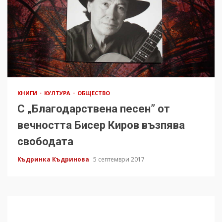
КНИГИ
КУЛТУРА
ОБЩЕСТВО
С „Благодарствена песен” от
вечността Бисер Киров възпява
свободата
Къдринка Къдринова
5 септември 2017