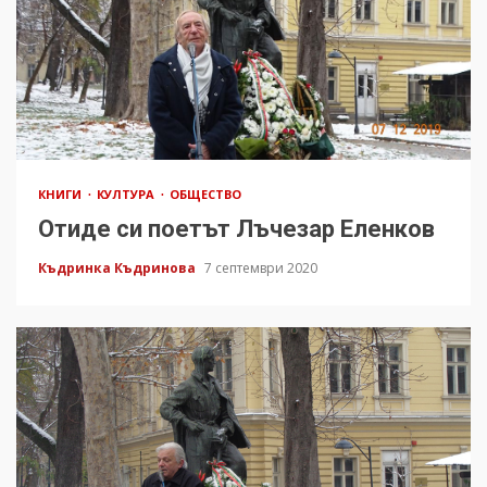
КНИГИ
КУЛТУРА
ОБЩЕСТВО
Отиде си поетът Лъчезар Еленков
Къдринка Къдринова
7 септември 2020