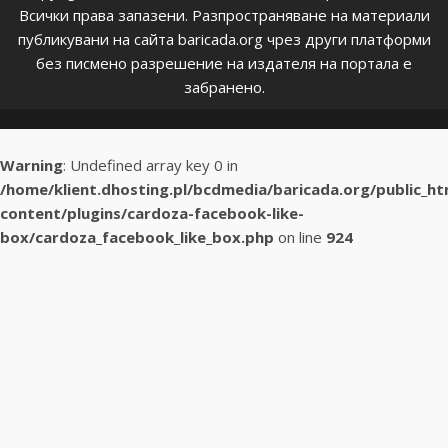
Всички права запазени. Разпространяване на материали
публикувани на сайта baricada.org чрез други платформи
без писмено разрешение на издателя на портала е
забранено.
Warning
: Undefined array key 0 in
/home/klient.dhosting.pl/bcdmedia/baricada.org/public_h
content/plugins/cardoza-facebook-like-
box/cardoza_facebook_like_box.php
on line
924