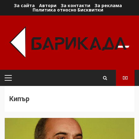
Skip
За сайта
Автори
За контакти
За реклама
Политика относно Бисквитки
to
content
Primary
Menu
Кипър