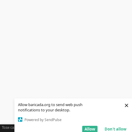
×
Allow baricada.org to send web push
notifications to your desktop.
Powered by SendPulse
Този сайт използва бисквитки (cookies). Ако желаете можете да научите
Allow
Don't allow