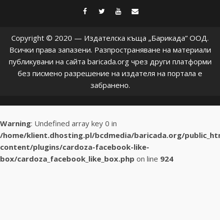
facebook
twitter
youtube
contact@baric
Copyright © 2020 — Издателска къща „Барикада” ООД.
Всички права запазени. Разпространяване на материали
публикувани на сайта baricada.org чрез други платформи
без писмено разрешение на издателя на портала е
забранено.
Warning
: Undefined array key 0 in
/home/klient.dhosting.pl/bcdmedia/baricada.org/public_h
content/plugins/cardoza-facebook-like-
box/cardoza_facebook_like_box.php
on line
924