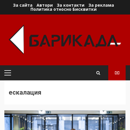
Skip
За сайта
Автори
За контакти
За реклама
Политика относно Бисквитки
to
content
Primary
Menu
ескалация