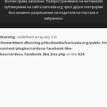
Всички права запазени. Разпространяване на материали
публикувани на сайта baricada.org чрез други платформи
без писмено разрешение на издателя на портала е
забранено.
Warning
: Undefined array key 0 in
/home/klient.dhosting.pl/bcdmedia/baricada.org/public_h
content/plugins/cardoza-facebook-like-
box/cardoza_facebook_like_box.php
on line
924