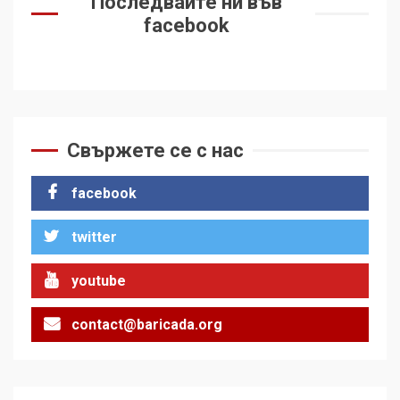
Последвайте ни във
facebook
Свържете се с нас
facebook
twitter
youtube
contact@baricada.org