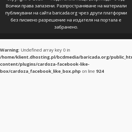
Всички права запазени. Разпространяване на материали
публикувани на сайта baricada.org чрез други платформи
без писмено разрешение на издателя на портала е
забранено.
Warning
: Undefined array key 0 in
/home/klient.dhosting.pl/bcdmedia/baricada.org/public_h
content/plugins/cardoza-facebook-like-
box/cardoza_facebook_like_box.php
on line
924