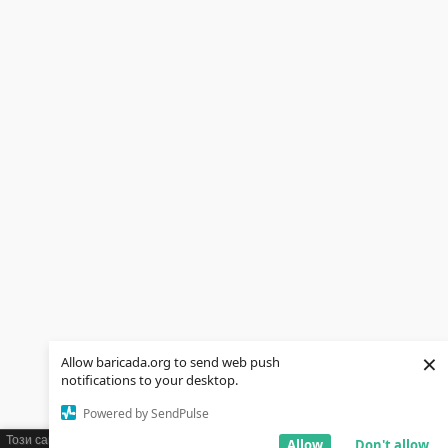
×
Allow baricada.org to send web push
notifications to your desktop.
Powered by SendPulse
Този сайт използва бисквитки (cookies). Ако желаете можете да научите
Allow
Don't allow