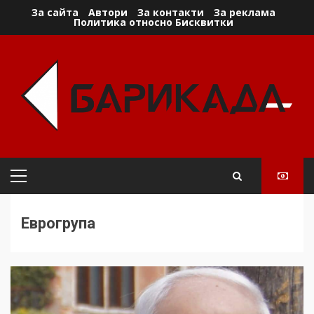
Skip
За сайта
Автори
За контакти
За реклама
Политика относно Бисквитки
to
content
Primary
Menu
Еврогрупа