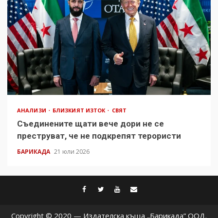
АНАЛИЗИ
БЛИЗКИЯТ ИЗТОК
СВЯТ
Съединените щати вече дори не се
преструват, че не подкрепят терористи
БАРИКАДА
21 юли 2026
facebook
twitter
youtube
contact@baric
Copyright © 2020 — Издателска къща „Барикада” ООД.