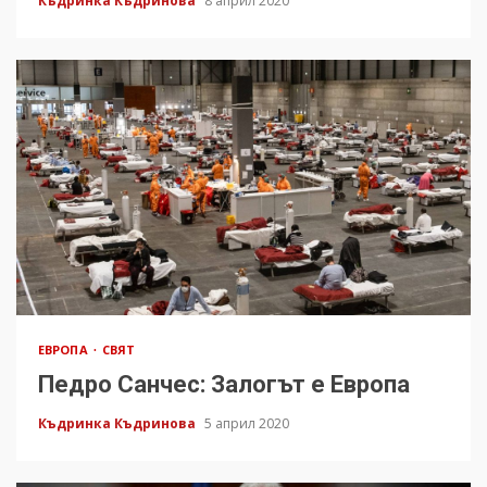
Къдринка Къдринова
8 април 2020
ЕВРОПА
СВЯТ
Педро Санчес: Залогът е Европа
Къдринка Къдринова
5 април 2020