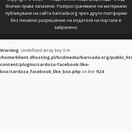
Всички права запазени. Разпространяване на материали
публикувани на сайта baricada.org чрез други платформи
без писмено разрешение на издателя на портала е
забранено.
Warning
: Undefined array key 0 in
/home/klient.dhosting.pl/bcdmedia/baricada.org/public_h
content/plugins/cardoza-facebook-like-
box/cardoza_facebook_like_box.php
on line
924