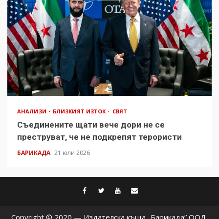
АНАЛИЗИ
БЛИЗКИЯТ ИЗТОК
СВЯТ
Съединените щати вече дори не се
преструват, че не подкрепят терористи
БАРИКАДА
21 юли 2026
facebook
twitter
youtube
contact@baric
Copyright © 2020 — Издателска къща „Барикада” ООД.