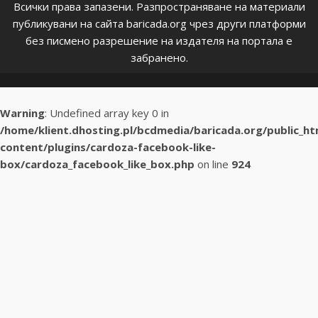
Всички права запазени. Разпространяване на материали
публикувани на сайта baricada.org чрез други платформи
без писмено разрешение на издателя на портала е
забранено.
Warning
: Undefined array key 0 in
/home/klient.dhosting.pl/bcdmedia/baricada.org/public_h
content/plugins/cardoza-facebook-like-
box/cardoza_facebook_like_box.php
on line
924