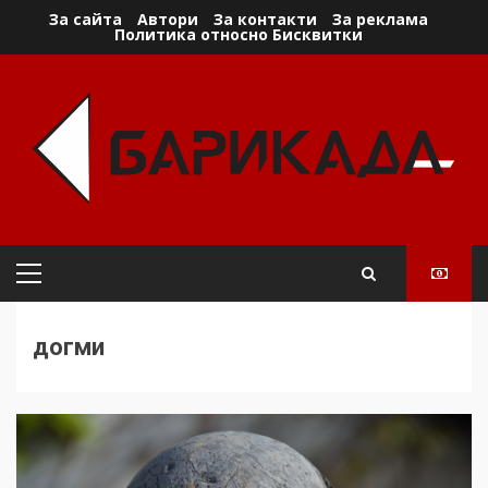
Skip
За сайта
Автори
За контакти
За реклама
Политика относно Бисквитки
to
content
Primary
Menu
догми