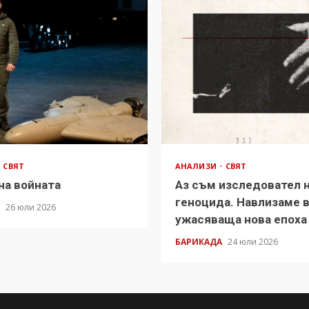
СВЯТ
АНАЛИЗИ
СВЯТ
на войната
Аз съм изследовател 
геноцида. Навлизаме 
А
26 юли 2026
ужасяваща нова епоха
БАРИКАДА
24 юли 2026