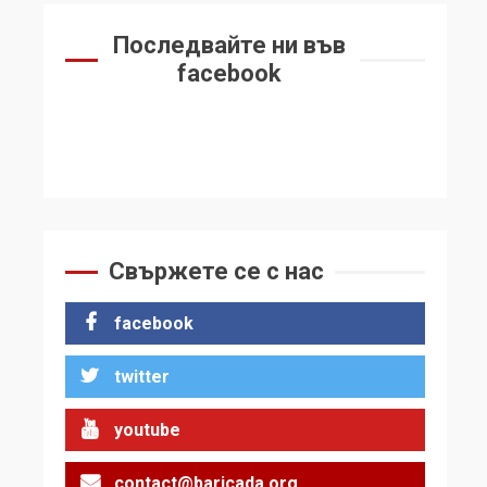
Последвайте ни във
facebook
Свържете се с нас
facebook
twitter
youtube
contact@baricada.org