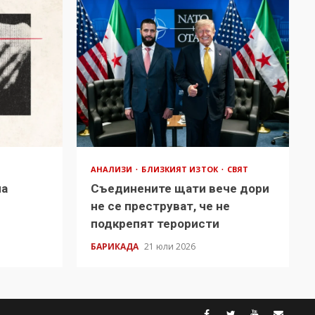
АНАЛИЗИ
БЛИЗКИЯТ ИЗТОК
СВЯТ
на
Съединените щати вече дори
в
не се преструват, че не
подкрепят терористи
БАРИКАДА
21 юли 2026