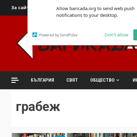
Skip
За сайта
Автори
За контакти
За реклама
Полит
Allow baricada.org to send web push
to
notifications to your desktop.
content
Don't allow
Powered by SendPulse
БЪЛГАРИЯ
СВЯТ
ОБЩЕСТВО
И
грабеж