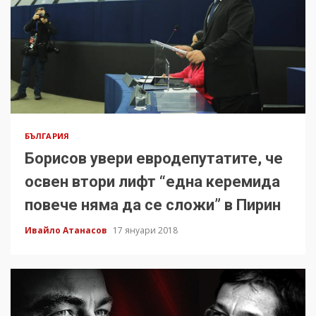
БЪЛГАРИЯ
Борисов увери евродепутатите, че
освен втори лифт “една керемида
повече няма да се сложи” в Пирин
Ивайло Атанасов
17 януари 2018