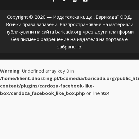
Copyright © 2020 — Издателска къща „Барикада” ООД.
Всички права запазени. Разпространяване на материали
публикувани на сайта baricada.org чрез други платформи
без писмено разрешение на издателя на портала е
забранено.
Warning
: Undefined array key 0 in
/home/klient.dhosting.pl/bcdmedia/baricada.org/public_h
content/plugins/cardoza-facebook-like-
box/cardoza_facebook_like_box.php
on line
924