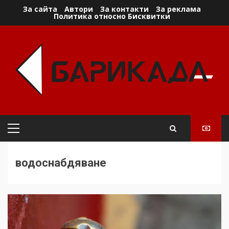
Skip
За сайта
Автори
За контакти
За реклама
Политика относно Бисквитки
to
content
Primary
Menu
водоснабдяване