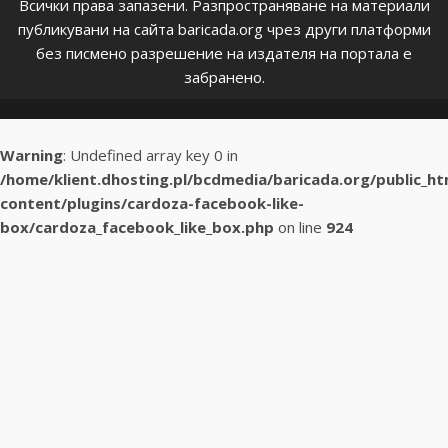
Всички права запазени. Разпространяване на материали
публикувани на сайта baricada.org чрез други платформи
без писмено разрешение на издателя на портала е
забранено.
Warning
: Undefined array key 0 in
/home/klient.dhosting.pl/bcdmedia/baricada.org/public_h
content/plugins/cardoza-facebook-like-
box/cardoza_facebook_like_box.php
on line
924