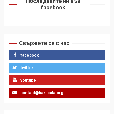
Последвайте ни във
facebook
Свържете се с нас
facebook
twitter
youtube
contact@baricada.org