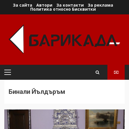
Skip
За сайта
Автори
За контакти
За реклама
Политика относно Бисквитки
to
content
Primary
Menu
Бинали Йълдъръм