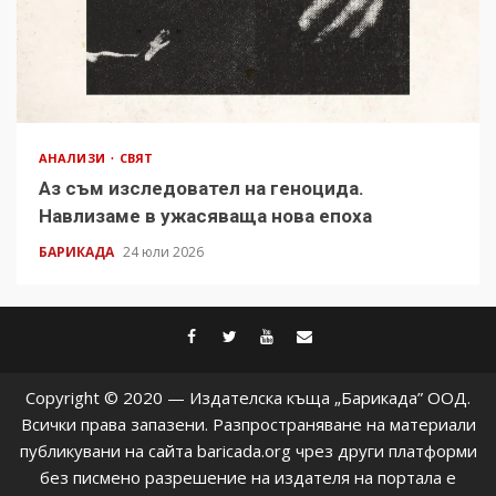
АНАЛИЗИ
СВЯТ
Аз съм изследовател на геноцида.
Навлизаме в ужасяваща нова епоха
БАРИКАДА
24 юли 2026
facebook
twitter
youtube
contact@baric
Copyright © 2020 — Издателска къща „Барикада” ООД.
Всички права запазени. Разпространяване на материали
публикувани на сайта baricada.org чрез други платформи
без писмено разрешение на издателя на портала е