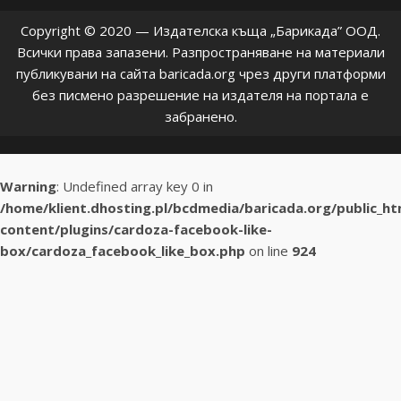
Copyright © 2020 — Издателска къща „Барикада” ООД.
Всички права запазени. Разпространяване на материали
публикувани на сайта baricada.org чрез други платформи
без писмено разрешение на издателя на портала е
забранено.
Warning
: Undefined array key 0 in
/home/klient.dhosting.pl/bcdmedia/baricada.org/public_h
content/plugins/cardoza-facebook-like-
box/cardoza_facebook_like_box.php
on line
924