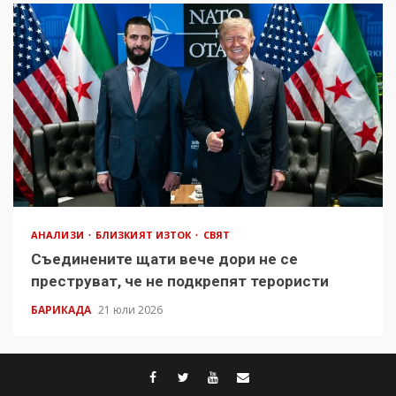
АНАЛИЗИ
БЛИЗКИЯТ ИЗТОК
СВЯТ
Съединените щати вече дори не се
преструват, че не подкрепят терористи
БАРИКАДА
21 юли 2026
facebook
twitter
youtube
contact@baric