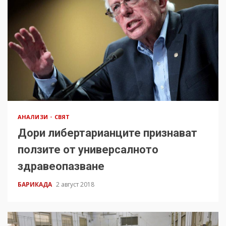
АНАЛИЗИ
СВЯТ
Дори либертарианците признават
ползите от универсалното
здравеопазване
БАРИКАДА
2 август 2018