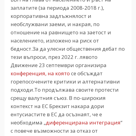
заплатите (за периода 2008-2018 г.),
корпоративна задлъжнялост и
необслужвани заеми, и накрая, по
отношение на равнището на заетост и
населението, изложено на риск от
бедност.За да улесни обществения дебат по
тези въпроси, през 2022 г. лявото
Движение 23 септември организира
конференция, на която
се обсъждат
горепосочените критики и алтернативни
подходи.То продължава своите протести
срещу валутния съюз. В по-широкия
контекст на ЕС Брекзит накара дори
ентусиастите в ЕС да осъзнаят, че е
необходима „
диференцирана интеграция
“
с повече възможности за отказ от