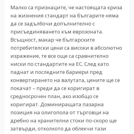
Малко са признаците, че настоящата криза
на жизнения стандарт на българите няма
да се задълбочи допълнително с
присъединяването към еврозоната.
Всъщност, макар че българските
потребителски цени са високи в абсолютно
изражение, те все още са сравнително
ниски по стандартите на ЕС. След като
паднат и последните бариери пред
конвертирането на валутата, цените ще се
покачат – преди да се коригират в
средносрочен план, ако изобщо се
коригират. Доминиращата пазарна
позиция на олигопола от търговци на
дребно на хранителни стоки по-скоро ще
затвърди, отколкото да облекчи тази