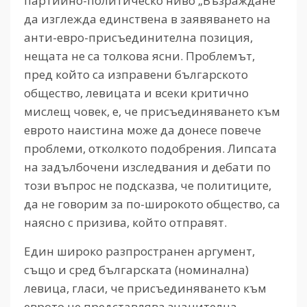
партийно-политическо ниво „Възраждане“
да изглежда единствена в заявяването на
анти-евро-присъединителна позиция,
нещата не са толкова ясни. Проблемът,
пред който са изправени българското
общество, левицата и всеки критично
мислещ човек, е, че присъединяването към
еврото наистина може да донесе повече
проблеми, отколкото подобрения. Липсата
на задълбочени изследвания и дебати по
този въпрос не подсказва, че политиците,
да не говорим за по-широкото общество, са
наясно с призива, който отправят.
Един широко разпространен аргумент,
също и сред българската (номинална)
левица, гласи, че присъединяването към
еврото не представлява значителна