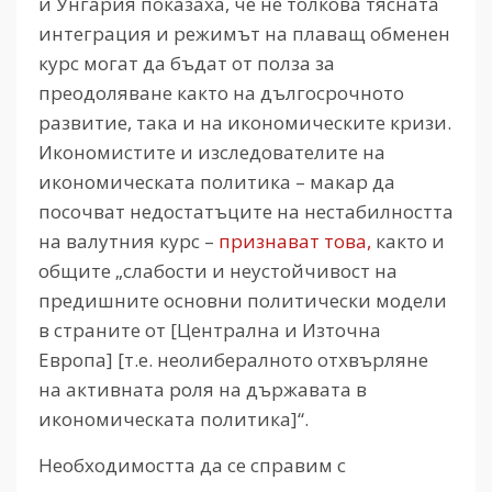
и Унгария показаха, че не толкова тясната
интеграция и режимът на плаващ обменен
курс могат да бъдат от полза за
преодоляване както на дългосрочното
развитие, така и на икономическите кризи.
Икономистите и изследователите на
икономическата политика – макар да
посочват недостатъците на нестабилността
на валутния курс –
признават това,
както и
общите „слабости и неустойчивост на
предишните основни политически модели
в страните от [Централна и Източна
Европа] [т.е. неолибералното отхвърляне
на активната роля на държавата в
икономическата политика]“.
Необходимостта да се справим с