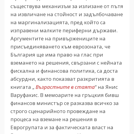
съществува механизъм за излизане от пътя
на извличане на стойност и задълбочаване
на маргинализацията, пред който са
изправени малките периферни държави.
Аргументите на привържениците на
присъединяването към еврозоната, че
България ще има право на глас при
вземането на решения, свързани с нейната
фискална и финансова политика, са доста
абсурдни, както показват разкритията в
книгата „
Възрастните в стаята
“ на Янис
Варуфакис. В мемоарите на гръцкия бивш
финансов министър се разказва всичко за
строго сценарийното провеждане на
процеса на вземане на решения в
Еврогрупата и за фактическата власт на