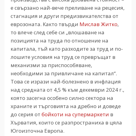
е свързано най-вече преливане на рецесия,
стагнация и други предизвикателства от
еврозоната. Както твърди
Мислав Житко
,
то влече след себе си „влошаване на
позицията на труда по отношение на
капитала, тъй като разходите за труд и по-
лошите условия на труд се превръщат в
механизми за приспособяване,
необходими за привличане на капитал“.
Това се изрази най-болезнено в инфлация
над средната от 4,5 % към декември 2024 г.,
която засегна особено силно сектора на
храните и търговията на дребно и доведе
до серия от
бойкоти на супермаркети
в
Хърватия, които се разпространиха в цяла
Югоизточна Европа.