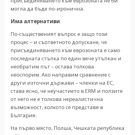
присъединяването към еврозоната не би
могла да бъде по-иронична.
Има алтернативи
По-същественият въпрос е защо този
процес – и съответното допускане, че
присъединяването към еврозоната е само
последната стъпка по един вече утъпкан и
необратим път – остава толкова
неоспорим. Ако направим сравнение с
други източни държави – членки на ЕС,
става ясно, че неучастието в ERM и ползите
от него не е толкова нереалистична
възможност, колкото се представя в
България.
На първо място, Полша, Чешката република