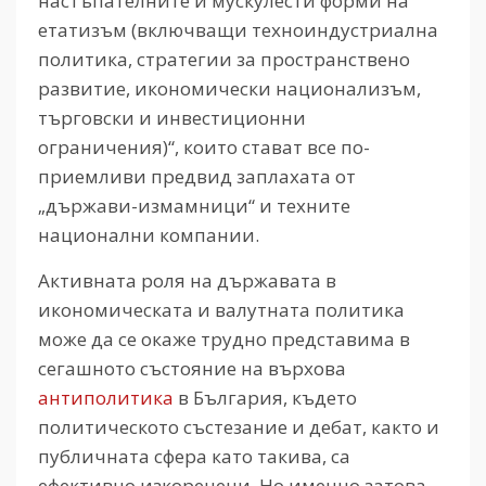
настъпателните и мускулести форми на
етатизъм (включващи техноиндустриална
политика, стратегии за пространствено
развитие, икономически национализъм,
търговски и инвестиционни
ограничения)“, които стават все по-
приемливи предвид заплахата от
„държави-измамници“ и техните
национални компании.
Активната роля на държавата в
икономическата и валутната политика
може да се окаже трудно представима в
сегашното състояние на върхова
антиполитика
в България, където
политическото състезание и дебат, както и
публичната сфера като такива, са
ефективно изкоренени. Но именно затова