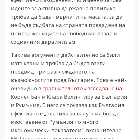
идеите за активна държавна политика
трябва да бъдат върнати на масата, за да
не бъде съдбата на страната предадена на
привържениците на свободния пазар и
социалния дарвинизъм.
Такива аргументи действително са били
изтъквани и трябва да бъдат взети
предвид при разглеждането на
възможностите пред България. Това е най-
очевидно в
сравнителното изследване на
Корнел Бан и Клара Волинтиру за България
и Румъния. В него се показва как България
ефективно е „платила за валутния борд с
изоставане от Румъния по много
икономически показатели“, включително
БВП на глава от населението и ръст на