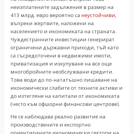
неизплатените задължения в размер на
413 млрд. евро вероятно са
неустойчиви
,
въпреки жертвите, наложени на
населението и икономиката на страната.
Чуждестранните инвестиции генерират
ограничени държавни приходи, тъй като
са съсредоточени в недвижими имоти,
приватизация и изкупуване на все още
многобройните необслужвани кредити.
Това води до по-нататъшно лишаване на
икономически слабите от техните активи и
до изтегляне на капитали от икономиката
(често към офшорни финансови центрове).
Не се наблюдава реално развитие на
производствените и експортно
ориентираните икономически сектори на