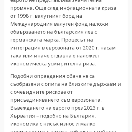
промяна. Още след инфлационната криза
от 1998 г. валутният борд на
Международния валутен фонд наложи
обвързването на българския лев с
германската марка. Процесът на
интеграция в еврозоната от 2020 г. насам
така или иначе отдавна е наложил
икономическа усмирителна риза.
Подобни оправдания обаче не са
съобразени с опита на близките държави и
с очевидните рискове от
присъединяването към еврозоната.
Въвеждането на еврото през 2023 г. в
Хърватия – подобно на България,
икономика с нисък износ и малко
производства с висока добавена стойност –