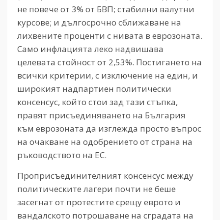
не повече от 3% от БВП; стабилни валутни
курсове; и дългосрочно сближаване на
лихвените проценти с нивата в еврозоната.
Само инфлацията леко надвишава
целевата стойност от 2,53%. Постигането на
всички критерии, с изключение на един, и
широкият надпартиен политически
консенсус, който стои зад тази стъпка,
правят присъединяването на България
към еврозоната да изглежда просто въпрос
на очакване на одобрението от страна на
ръководството на ЕС.
Проприсъединителният консенсус между
политическите лагери почти не беше
засегнат от протестите срещу еврото и
вандалското потрошаване на сградата на