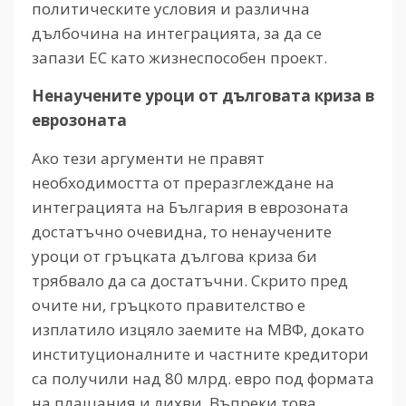
политическите условия и различна
дълбочина на интеграцията, за да се
запази ЕС като жизнеспособен проект.
Ненаучените уроци от дълговата криза в
еврозоната
Ако тези аргументи не правят
необходимостта от преразглеждане на
интеграцията на България в еврозоната
достатъчно очевидна, то ненаучените
уроци от гръцката дългова криза би
трябвало да са достатъчни. Скрито пред
очите ни, гръцкото правителство е
изплатило изцяло заемите на МВФ, докато
институционалните и частните кредитори
са получили над 80 млрд. евро под формата
на плащания и лихви. Въпреки това