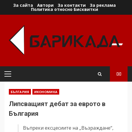
Skip
За сайта
Автори
За контакти
За реклама
Политика относно Бисквитки
to
content
Primary
Menu
БЪЛГАРИЯ
ИКОНОМИКА
Липсващият дебат за еврото в
България
Въпреки ексцесиите на „Възраждане“,