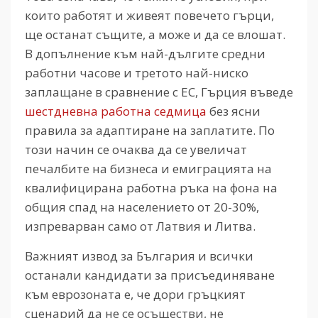
които работят и живеят повечето гърци,
ще останат същите, а може и да се влошат.
В допълнение към най-дългите средни
работни часове и третото най-ниско
заплащане в сравнение с ЕС, Гърция въведе
шестдневна работна седмица
без ясни
правила за адаптиране на заплатите. По
този начин се очаква да се увеличат
печалбите на бизнеса и емиграцията на
квалифицирана работна ръка на фона на
общия спад на населението от 20-30%,
изпреварван само от Латвия и Литва.
Важният извод за България и всички
останали кандидати за присъединяване
към еврозоната е, че дори гръцкият
сценарий да не се осъществи, не