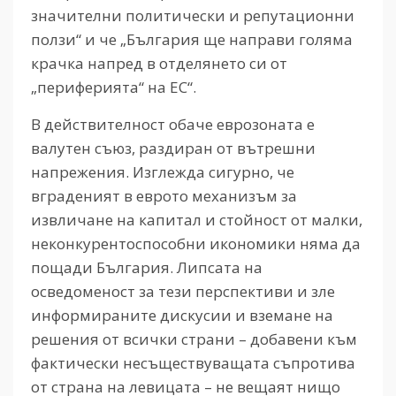
значителни политически и репутационни
ползи“ и че „България ще направи голяма
крачка напред в отделянето си от
„периферията“ на ЕС“.
В действителност обаче еврозоната е
валутен съюз, раздиран от вътрешни
напрежения. Изглежда сигурно, че
вграденият в еврото механизъм за
извличане на капитал и стойност от малки,
неконкурентоспособни икономики няма да
пощади България. Липсата на
осведоменост за тези перспективи и зле
информираните дискусии и вземане на
решения от всички страни – добавени към
фактически несъществуващата съпротива
от страна на левицата – не вещаят нищо