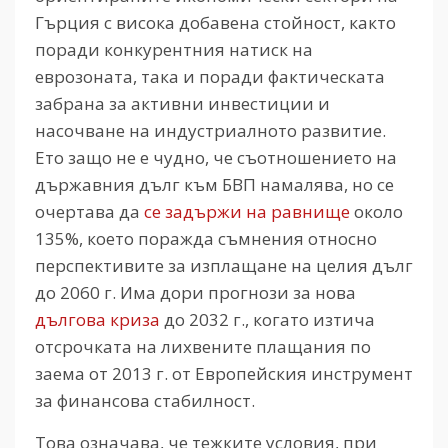
Гърция с висока добавена стойност, както
поради конкурентния натиск на
еврозоната, така и поради фактическата
забрана за активни инвестиции и
насочване на индустриалното развитие.
Ето защо не е чудно, че съотношението на
държавния дълг към БВП намалява, но се
очертава да
се задържи на равнище
около
135%, което поражда съмнения относно
перспективите за изплащане на целия дълг
до 2060 г. Има дори прогнози за нова
дългова криза
до 2032 г., когато изтича
отсрочката на лихвените плащания по
заема от 2013 г. от Европейския инструмент
за финансова стабилност.
Това означава, че тежките условия, при