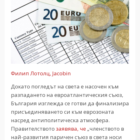
Филип Лотолц, Jacobin
Докато погледът на света е насочен към
разпадането на евроатлантическия съюз,
България изглежда се готви да финализира
присъединяването си към еврозоната
насред антиполитическа атмосфера.
Правителството
заявява, че
„членството в
най-развития паричен съюз в света носи