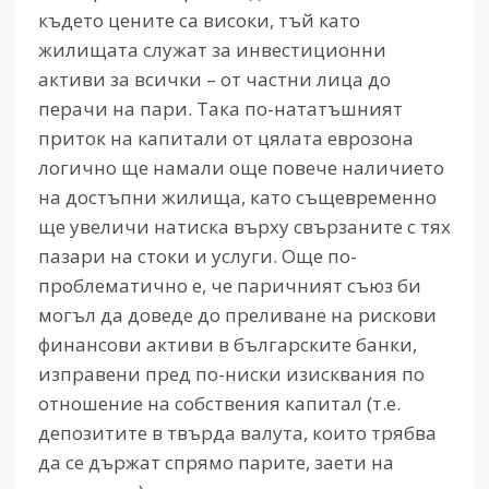
където цените са високи, тъй като
жилищата служат за инвестиционни
активи за всички – от частни лица до
перачи на пари. Така по-нататъшният
приток на капитали от цялата еврозона
логично ще намали още повече наличието
на достъпни жилища, като същевременно
ще увеличи натиска върху свързаните с тях
пазари на стоки и услуги. Още по-
проблематично е, че паричният съюз би
могъл да доведе до преливане на рискови
финансови активи в българските банки,
изправени пред по-ниски изисквания по
отношение на собствения капитал (т.е.
депозитите в твърда валута, които трябва
да се държат спрямо парите, заети на