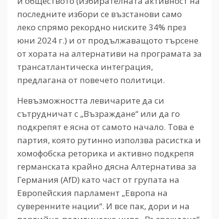
и обществото (избирателната активност на
последните избори се възстанови само
леко спрямо рекордно ниските 34% през
юни 2024 г.) и от продължаващото търсене
от хората на алтернативи на програмата за
трансатлантическа интеграция,
предлагана от повечето политици.
Невъзможността левичарите да си
сътрудничат с „Възраждане“ или да го
подкрепят е ясна от самото начало. Това е
партия, която рутинно използва расистка и
хомофобска реторика и активно подкрепя
германската крайно дясна Алтернатива за
Германия (AfD) като част от групата на
Европейския парламент „Европа на
суверенните нации“. И все пак, дори и на