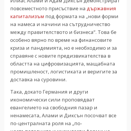
Илиас Алами и Адам Диксън демонстрират
повсеместното присъствие на
държавния
капитализъм
под формата на „нови форми
на намеса и начини на сътрудничество
между правителството и бизнеса“. Това бе
особено вярно по време на финансовите
криза и пандемията, но е необходимо и за
справяне с новите предизвикателства в
областта на цифровизацията, мащабната
промишленост, логистиката и веригите за
доставка на суровини.
Така, докато Германия и други
икономически сили проповядват
евангелието на свободния пазар и
ненамесата, Алами и Диксън посочват все
по-централната роля на „по-