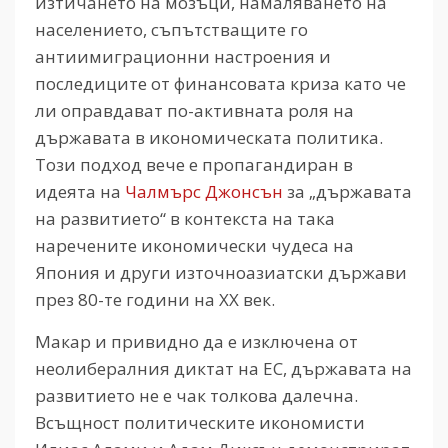
изтичането на мозъци, намаляването на
населението, съпътстващите го
антиимиграционни настроения и
последиците от финансовата криза като че
ли оправдават по-активната роля на
държавата в икономическата политика.
Този подход вече е пропагандиран в
идеята на
Чалмърс Джонсън
за „държавата
на развитието“ в контекста на така
наречените икономически чудеса на
Япония и други източноазиатски държави
през 80-те години на ХХ век.
Макар и привидно да е изключена от
неолибералния диктат на ЕС, държавата на
развитието не е чак толкова далечна.
Всъщност политическите икономисти