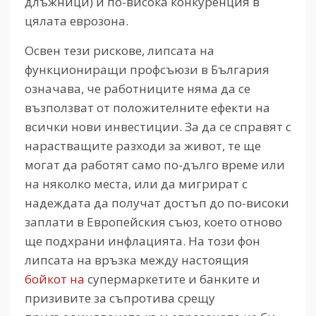
длъжници) и по-висока конкуренция в
цялата еврозона.
Освен тези рискове, липсата на
функциониращи профсъюзи в България
означава, че работниците няма да се
възползват от положителните ефекти на
всички нови инвестиции. За да се справят с
нарастващите разходи за живот, те ще
могат да работят само по-дълго време или
на няколко места, или да мигрират с
надеждата да получат достъп до по-високи
заплати в Европейския съюз, което отново
ще подхрани инфлацията. На този фон
липсата на връзка между настоящия
бойкот на
супермаркетите и банките и
призивите за съпротива срещу