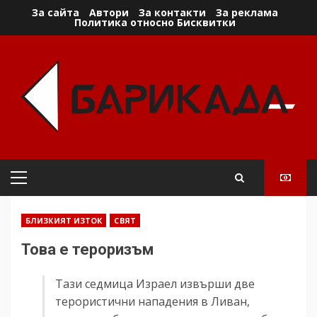
Skip
За сайта
Автори
За контакти
За реклама
Политика относно Бисквитки
to
content
Primary
Menu
БЛИЗКИЯТ ИЗТОК
СВЯТ
Това е тероризъм
Тази седмица Израел извърши две
терористични нападения в Ливан,