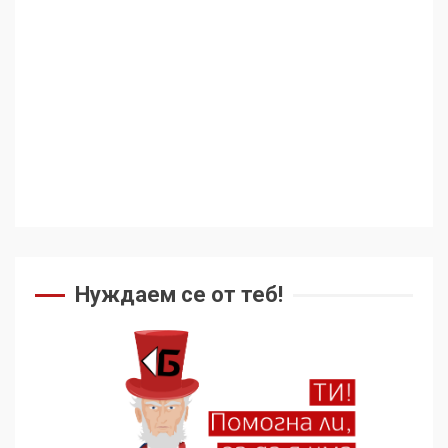
геноцида. Навлизаме в
ужасяваща нова епоха
3
Съединените щати вече
дори не се преструват, че
не подкрепят терористи
4
Как се вземат милиони за
чужд труд
Нуждаем се от теб!
5
136 страни в ООН
подкрепиха Куба, България
избра да е сред 30
„въздържали се“
6