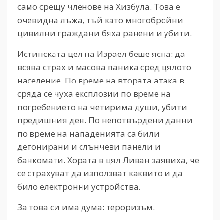
само срещу членове на Хизбула. Това е
очевидна лъжа, тъй като многобройни
цивилни граждани бяха ранени и убити.
Истинската цел на Израел беше ясна: да
всява страх и масова паника сред цялото
население. По време на втората атака в
сряда се чуха експлозии по време на
погребението на четирима души, убити
предишния ден. По непотвърдени данни
по време на нападенията са били
детонирани и слънчеви панели и
банкомати. Хората в цял Ливан заявиха, че
се страхуват да използват каквито и да
било електронни устройства.
За това си има дума: тероризъм.