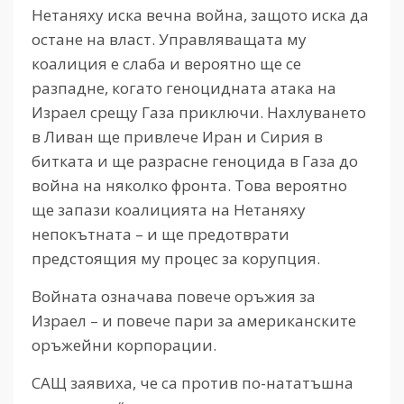
Нетаняху иска вечна война, защото иска да
остане на власт. Управляващата му
коалиция е слаба и вероятно ще се
разпадне, когато геноцидната атака на
Израел срещу Газа приключи. Нахлуването
в Ливан ще привлече Иран и Сирия в
битката и ще разрасне геноцида в Газа до
война на няколко фронта. Това вероятно
ще запази коалицията на Нетаняху
непокътната – и ще предотврати
предстоящия му процес за корупция.
Войната означава повече оръжия за
Израел – и повече пари за американските
оръжейни корпорации.
САЩ заявиха, че са против по-нататъшна