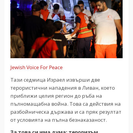
Jewish Voice For Peace
Тази седмица Израел извърши две
терористични нападения в Ливан, което
приближи целия регион до ръба на
пълномащабна война. Това са действия на
разбойническа държава и са пряк резултат
от условията на пълна безнаказаност.
За това си има дума: тероризъм