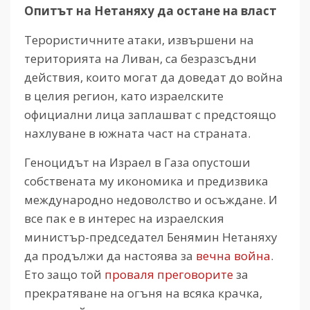
Опитът на Нетаняху да остане на власт
Терористичните атаки, извършени на
територията на Ливан, са безразсъдни
действия, които могат да доведат до война
в целия регион, като израелските
официални лица заплашват с предстоящо
нахлуване в южната част на страната.
Геноцидът на Израел в Газа опустоши
собствената му икономика и предизвика
международно недоволство и осъждане. И
все пак е в интерес на израелския
министър-председател Бенямин Нетаняху
да продължи да настоява за
вечна война
.
Ето защо той
проваля преговорите
за
прекратяване на огъня на всяка крачка,