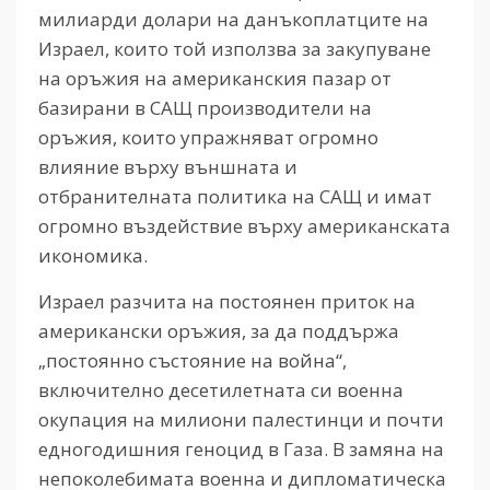
милиарди долари на данъкоплатците на
Израел, които той използва за закупуване
на оръжия на американския пазар от
базирани в САЩ производители на
оръжия, които упражняват огромно
влияние върху външната и
отбранителната политика на САЩ и имат
огромно въздействие върху американската
икономика.
Израел разчита на постоянен приток на
американски оръжия, за да поддържа
„постоянно състояние на война“,
включително десетилетната си военна
окупация на милиони палестинци и почти
едногодишния геноцид в Газа. В замяна на
непоколебимата военна и дипломатическа