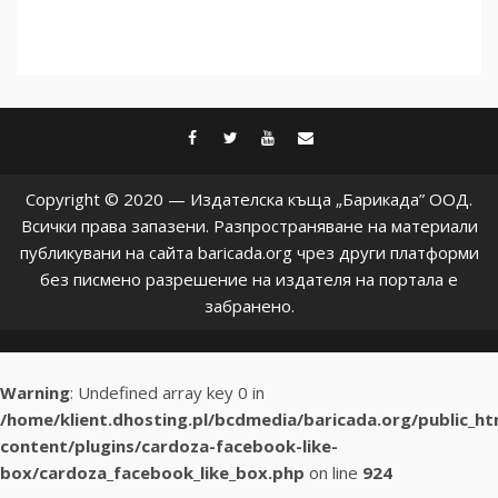
facebook
twitter
youtube
contact@baric
Copyright © 2020 — Издателска къща „Барикада” ООД.
Всички права запазени. Разпространяване на материали
публикувани на сайта baricada.org чрез други платформи
без писмено разрешение на издателя на портала е
забранено.
Warning
: Undefined array key 0 in
/home/klient.dhosting.pl/bcdmedia/baricada.org/public_h
content/plugins/cardoza-facebook-like-
box/cardoza_facebook_like_box.php
on line
924