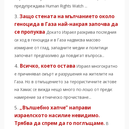
предупреждава Human Rights Watch ...
Защо стената на мълчанието около
геноцида в Газа най-накрая започва да
се пропуква
Докато Израел разкрива последния
си ход в геноцида и в Газа надвисва масово
измиране от глад, западните медии и политици
започват предпазливо да повдигат въпроса...
Всичко, което остава
Израел многократно
е причинявал смърт и разрушения на жителите на
Газа. Но в отмъщението за терористичните актове
на Хамас се вижда нещо много по-лошо от преди:
намерение за етническо прочистване...
„Вълшебно хапче” направи
израелското насилие невидимо.
Трябва да спрем да го поглъщаме.
В