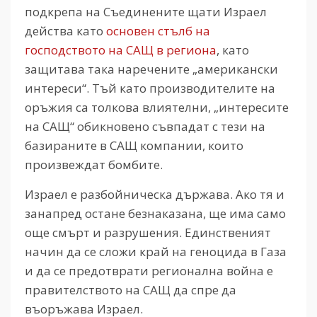
подкрепа на Съединените щати Израел
действа като
основен стълб на
господството на САЩ в региона
, като
защитава така наречените „американски
интереси“. Тъй като производителите на
оръжия са толкова влиятелни, „интересите
на САЩ“ обикновено съвпадат с тези на
базираните в САЩ компании, които
произвеждат бомбите.
Израел е разбойническа държава. Ако тя и
занапред остане безнаказана, ще има само
още смърт и разрушения. Единственият
начин да се сложи край на геноцида в Газа
и да се предотврати регионална война е
правителството на САЩ да спре да
въоръжава Израел.