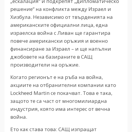
„ескалация“ и подкрепят „дипломатическо
решение“ на конфликта между Израел и
Хизбула. Независимо от твърденията на
американските официални лица, една
израелска война с Ливан ще гарантира
повече американски оръжия и военно
финансиране за Израел – и ще напълни
джобовете на базираните в САЩ
производители на оръжие.
Когато регионът е на ръба на война,
акциите на отбранителни компании като
Lockheed Martin се покачват. Това е така,
защото те са част от многомилиардна
индустрия, която има интерес от вечна
война.
Ето как става това: САЩ изпращат