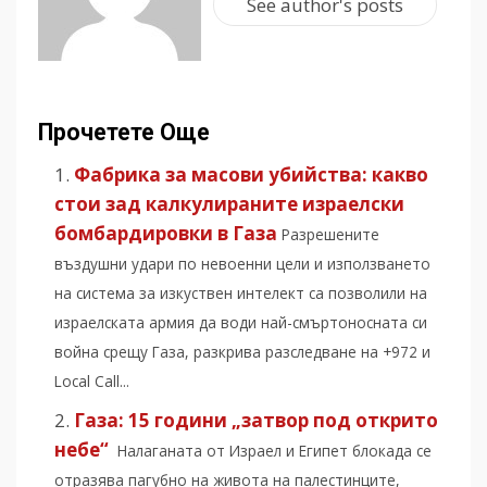
See author's posts
Прочетете Още
Фабрика за масови убийства: какво
стои зад калкулираните израелски
бомбардировки в Газа
Разрешените
въздушни удари по невоенни цели и използването
на система за изкуствен интелект са позволили на
израелската армия да води най-смъртоносната си
война срещу Газа, разкрива разследване на +972 и
Local Call...
Газа: 15 години „затвор под открито
небе“
Налаганата от Израел и Египет блокада се
отразява пагубно на живота на палестинците,