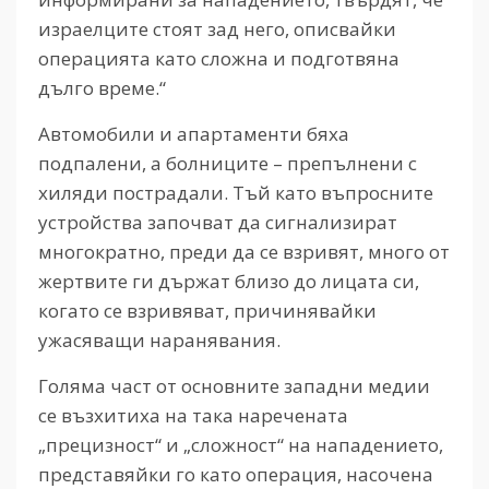
израелците стоят зад него, описвайки
операцията като сложна и подготвяна
дълго време.“
Автомобили и апартаменти бяха
подпалени, а болниците – препълнени с
хиляди пострадали. Тъй като въпросните
устройства започват да сигнализират
многократно, преди да се взривят, много от
жертвите ги държат близо до лицата си,
когато се взривяват, причинявайки
ужасяващи наранявания.
Голяма част от основните западни медии
се възхитиха на така наречената
„прецизност“ и „сложност“ на нападението,
представяйки го като операция, насочена