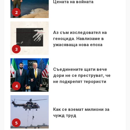
геноцида. Навлизаме в
ужасяваща нова епоха
3
Съединените щати вече
дори не се преструват, че
не подкрепят терористи
4
Как се вземат милиони за
чужд труд
5
136 страни в ООН
подкрепиха Куба, България
избра да е сред 30
„въздържали се“
6