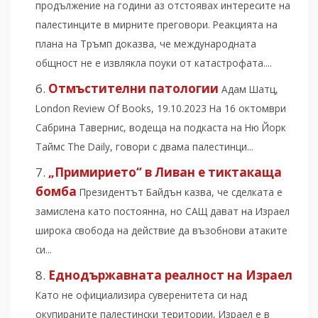
продължение на години аз отстоявах интересите на
палестинците в мирните преговори. Реакцията на
плана на Тръмп доказва, че международната
общност не е извлякла поуки от катастрофата....
Отмъстителни патологии
Адам Шатц,
London Review Of Books, 19.10.2023 На 16 октомври
Сабрина Тавернис, водеща на подкаста на Ню Йорк
Таймс The Daily, говори с двама палестинци...
„Примирието“ в Ливан е тиктакаща
бомба
Президентът Байдън казва, че сделката е
замислена като постоянна, но САЩ дават на Израел
широка свобода на действие да възобнови атаките
си...
Еднодържавната реалност на Израел
Като не официализира суверенитета си над
окупираните палестински територии, Израел е в