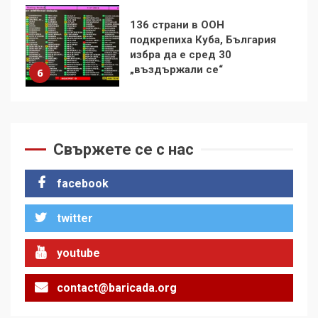
Удължаването на „Чат
контрола“ в ЕС е обида за
демокрацията
7
За 100-годишнината на
Фидел Кастро – изкачване
Свържете се с нас
на Черни връх по неговите
стъпки от 1972 г.
1
facebook
twitter
Цената на войната
youtube
2
contact@baricada.org
Аз съм изследовател на