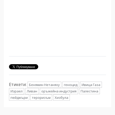
Етикети:
Бенямин Нетаняху
геноцид
Ивица Газа
Израел
Ливан
оръжейна индустрия
Палестина
пейджъри
тероризъм
Хизбула