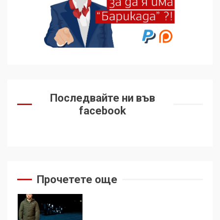
Удължаването на „Чат
контрола“ в ЕС е обида за
демокрацията
7
За 100-годишнината на
Фидел Кастро – изкачване
Последвайте ни във
на Черни връх по неговите
facebook
стъпки от 1972 г.
1
Цената на войната
Прочетете още
2
Аз съм изследовател на