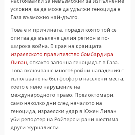
настоявайки за невъзможни за изпълнение
условия, за да може да удължи геноцида в
Газа възможно най-дълго.
Това е и причината, поради която той се
опитва да въвлече целия регион в по-
широка война. В края на краищата
израелското правителство бомбардира
Ливан
, откакто започна геноцидът в Газа.
Това включваше многобройни нападения с
използване на бял фосфор в населени места,
което е явно нарушение на
международното право. През октомври,
само няколко дни след началото на
геноцида, израелски удар в Южен Ливан
уби репортер на Ройтерс и рани шестима
други журналисти.