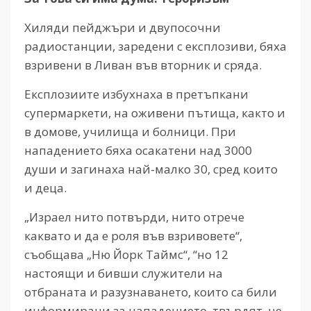
Хиляди пейджъри и двупосочни
радиостанции, заредени с експлозиви, бяха
взривени в Ливан във вторник и сряда.
Експлозиите избухнаха в претъпкани
супермаркети, на оживени пътища, както и
в домове, училища и болници. При
нападението бяха осакатени над 3000
души и загинаха най-малко 30, сред които
и деца.
„Израел нито потвърди, нито отрече
каквато и да е роля във взривовете“,
съобщава „Ню Йорк Таймс“, “но 12
настоящи и бивши служители на
отбраната и разузнаването, които са били
информирани за нападението, твърдят, че