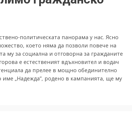
твено-политическата панорама у нас. Ясно
ожество, което няма да позволи повече на
ята му за социална и отговорна за гражданите
игорова е естественият вдъхновител и водач
отенциала да прелее в мощно обединително
 име „Надежда”, родено в кампанията, ще му