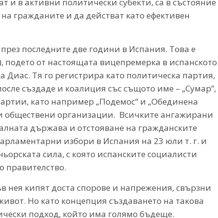
т и в активни политически субекти, са в състояние
 на гражданите и да действат като ефективен
през последните две години в Испания. Това е
), подето от настоящата вицепремерка в испанското
 Диас. Тя го регистрира като политическа партия,
осле създаде и коалиция със същото име – „Сумар”,
партии, като например „Подемос” и „Обединена
 и обществени организации. Всичките ангажирани
иалната държава и отстояване на гражданските
арламентарни избори в Испания на 23 юли т. г. и
тньорската сила, с която испанските социалисти
о правителство.
във нея кипят доста спорове и напрежения, свързни
живот. Но като концепция създаването на такова
чески подход, който има голямо бъдеще.