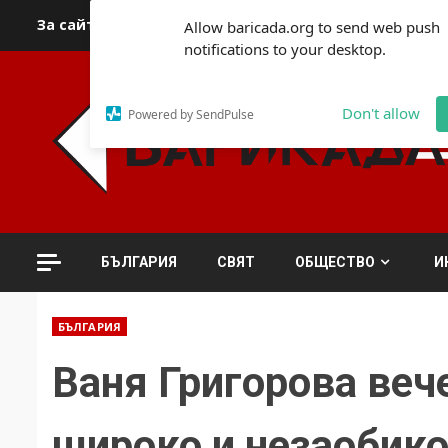
Skip
За сайта
Автори
За контакти
За реклама
Полит
Allow baricada.org to send web push
to
notifications to your desktop.
content
Don't allow
Powered by SendPulse
БЪЛГАРИЯ
СВЯТ
ОБЩЕСТВО
И
БЪЛГАРИЯ
Ваня Григорова веч
широко и незаобик