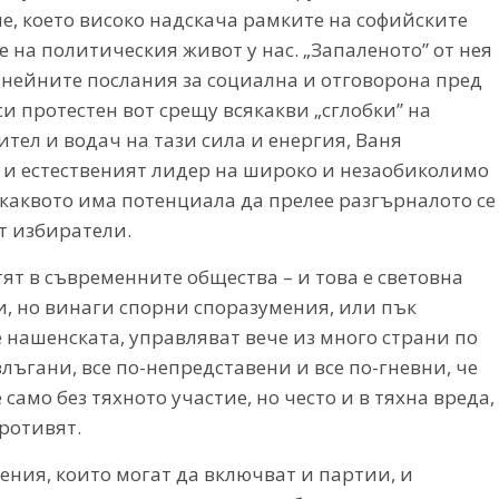
ие, което високо надскача рамките на софийските
 на политическия живот у нас. „Запаленото” от нея
нейните послания за социална и отговорона пред
 протестен вот срещу всякакви „сглобки” на
тел и водач на тази сила и енергия, Ваня
е и естественият лидер на широко и незаобиколимо
каквото има потенциала да прелее разгърналото се
т избиратели.
т в съвременните общества – и това е световна
и, но винаги спорни споразумения, или пък
е нашенската, управляват вече из много страни по
злъгани, все по-непредставени и все по-гневни, че
амо без тяхното участие, но често и в тяхна вреда,
противят.
ния, които могат да включват и партии, и