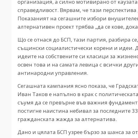
организация, а силно мотивирано от каузата
справедливост. Вярвам, че тази перспектива 
Показаният на сегашните избори внушителе
алтернативен проект трябва „да се кове, дока
Що се отнася до БСП, тази партия, разбира се
същински социалистически корени и идеи. 
идеите на собствените си класици за жизнен
освен това и на самата левица с всички дру
антинародни управления.
Сегашната кампания ясно показа, че Градска
Иван Таков е напълно в крак с политическат
съумя да се превърне във важния фундамент 
постигне наистина небивал за последните 33 
гражданската жажда за алтернатива.
Дано и цялата БСП узрее бързо за шанса за 