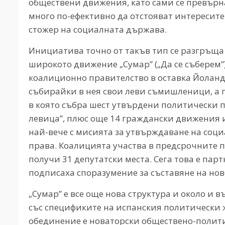
обществени движения, като сами се превърна
много по-ефективно да отстояват интересите
стожер на социалната държава.
Инициатива точно от такъв тип се разгръща 
широкото движение „Сумар” („Да се съберем”
коалиционно правителство в оставка Йоланда
събирайки в нея свои леви съмишленици, а п
в която събра шест утвърдени политически 
левица”, плюс още 14 граждански движения
най-вече с мисията за утвърждаване на соц
права. Коалицията участва в предсрочните п
получи 31 депутатски места. Сега това е пар
подписаха споразумение за съставяне на нов
„Сумар” е все още нова структура и около и 
със спецификите на испанския политически 
обединение е новаторски обществено-полити