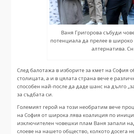
Ваня Григорова събуди чов
потенциала да прелее в широко
алтернатива. С
След балотажа в изборите за кмет на София 
столицата, а и в цялата страна вече е разли
способен най-после да даде шанс на дълго „
за съдбата си.
Големият герой на този необратим вече проц
на София от широка лява коалиция по инициа
изключителен човешки плам Ваня запали на
слоеве на нашето общество, колкото досега 