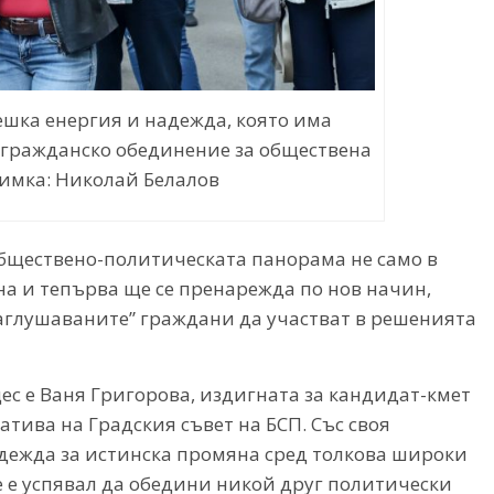
ешка енергия и надежда, която има
 гражданско обединение за обществена
нимка: Николай Белалов
обществено-политическата панорама не само в
чна и тепърва ще се пренарежда по нов начин,
заглушаваните” граждани да участват в решенията
ес е Ваня Григорова, издигната за кандидат-кмет
тива на Градския съвет на БСП. Със своя
дежда за истинска промяна сред толкова широки
не е успявал да обедини никой друг политически