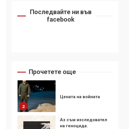
6
се“
Последвайте ни във
Удължаването на
facebook
„Чат контрола“ в ЕС е
обида за
демокрацията
7
За 100-годишнината
на Фидел Кастро –
изкачване на Черни
връх по неговите
1
Прочетете още
стъпки от 1972 г.
Цената на войната
2
Аз съм изследовател
на геноцида.