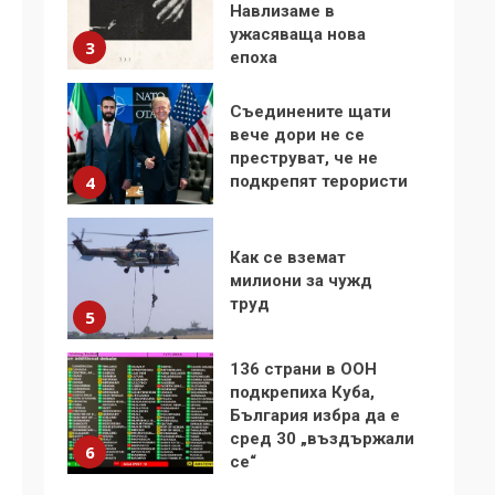
Навлизаме в
ужасяваща нова
3
епоха
Съединените щати
вече дори не се
преструват, че не
подкрепят терористи
4
Как се вземат
милиони за чужд
труд
5
136 страни в ООН
подкрепиха Куба,
България избра да е
сред 30 „въздържали
6
се“