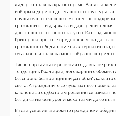
лидер за толкова кратко време. Ваня е явлен
избори и дори на досегашното структуриране
внушителното човешко множество подкрепи 
гражданите си държава и даде решителния си
досегашното отровно статукво. Като вдъхнови
Григорова просто е предопределена да стан
гражданско обединение на алтернативата, в 
сега зад нея толкова многообразно ветрило о
Тясно партийните решения отдавна не работя
тенденция. Коалиции, договаряни с обемист
безспорно безпринципни „сглобки”, каквато 
света. А гражданите се чувстват все повече и
ключови за съдбата им решения се взимат не с
без да са им осигурени механизми да се въз
В тези условия широките граждански обедине