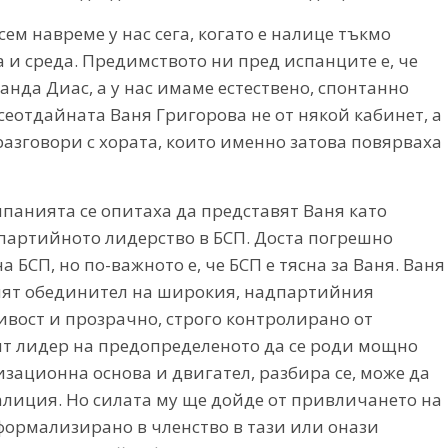
м навреме у нас сега, когато е налице тъкмо
и среда. Предимството ни пред испанците е, че
ланда Диас, а у нас имаме естествено, спонтанно
всеотдайната Ваня Григорова не от някой кабинет, а
разговори с хората, които именно затова повярваха
мпанията се опитаха да представят Ваня като
партийното лидерство в БСП. Доста погрешно
 БСП, но по-важното е, че БСП е тясна за Ваня. Ваня
ният обединител на широкия, надпартийния
вост и прозрачно, строго контролирано от
ят лидер на предопределеното да се роди мощно
зационна основа и двигател, разбира се, може да
алиция. Но силата му ще дойде от привличането на
формализирано в членство в тази или онази