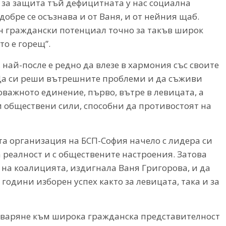
 за защита тъй дефицитната у нас социална
добре се осъзнава и от Ваня, и от нейния щаб.
н граждански потенциал точно за такъв широк
то е горещ”.
, най-после е редно да влезе в хармония със своите
Да си реши вътрешните проблеми и да съживи
оважното единение, първо, вътре в левицата, а
ги обществени сили, способни да противостоят на
та организация на БСП-София начело с лидера си
а реалност и с обществените настроения. Затова
на коалицията, издигнала Ваня Григорова, и да
години изборен успех както за левицата, така и за
отваряне към широка гражданска представителност