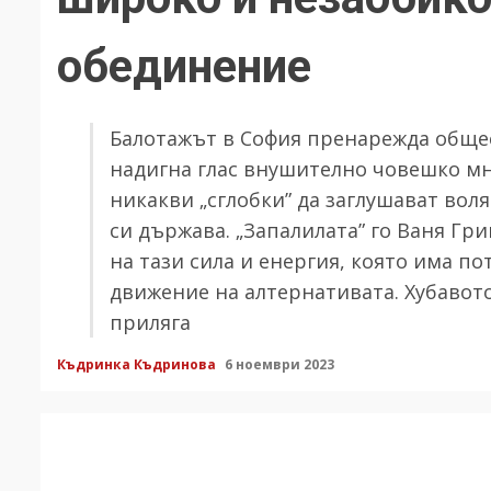
обединение
Балотажът в София пренарежда общес
надигна глас внушително човешко мн
никакви „сглобки” да заглушават вол
си държава. „Запалилата” го Ваня Гр
на тази сила и енергия, която има п
движение на алтернативата. Хубавото
приляга
Къдринка Къдринова
6 ноември 2023