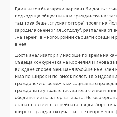
Един негов български вариант би дошъл съвсе
подходяща обществена и гражданска нагласа 
там това беше „спуснат отгоре” проект на Йо
зародила се енергия „отдолу”, разпалена от 
„на терен”, в многобройни сърцати срещи и 
в нея.
Доста анализатори у нас още по време на ка
бъдеща конкурентка на Корнелия Нинова за 
виждане според мен. Ваня въобще не е член на
има по-широк и по-висок полет. Тя е идеал
граждански стремеж към социална справедли
гражданите управление. Затова е и логични
обединение на алтернативата. Негова органи
станат партиите от нейната предизборна ко
широко гражданско участие, не непременно 